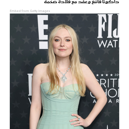
داكوتا فاننغ وعقد مع قلادة ضخمة
Embed from Getty Images