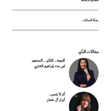
تصدق الأحلام
جرأة البدايات
مقالات الرأي
القوة .. التأثير .. الحضور
لمى بنت إبراهيم الشثري
أثر لا يُنسى..
أبرار آل عثمان