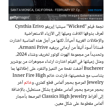
نجمة فيلم "Wicked" سينثيا إيريفو Cynthia Erivo
تُعرف بذوقها اللافت وميلها إلى الأزياء الاستعراضية
والإطلالات الغريبة أحياناً، لكنها من أجل هذه المناسبة اختارت
فستاناً أسودَ أنيقاً من أرماني بريفيه Armani Prive،
وتحديداً من مجموعة الهوت كوتور لخريف وشتاء 2024،
ومثل زميلتها في الفيلم اختارت ارتداء مجوهرات من بوشرير
Bucherer أضفت نفحة من التميز والتفرد على إطلالتها بما
يتناسب مع شخصيتها؛ فارتدت خاتم Inner Fire High
Jewelry المرصع بحجر ألماس قطع كمثري، و
خاتم
آخر
بحجر مرصع بحجر ألماس مقطوع بشكل مستطيل، بالإضافة
إلى أقراط Classics High Jewelry المرصعة بأحجار
ألماس مقطوعة على شكل معين.