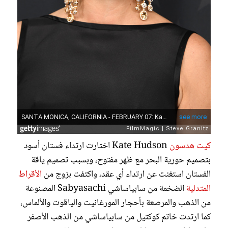
كيت هدسون
Kate Hudson اختارت ارتداء فستان أسود
بتصميم حورية البحر مع ظهر مفتوح، وبسبب تصميم ياقة
الفستان استغنت عن ارتداء أي عقد، واكتفت بزوج من
الأقراط
المتدلية
الضخمة من سابياساشي Sabyasachi المصنوعة
من الذهب والمرصعة بأحجار المورغانيت والياقوت والألماس،
كما ارتدت خاتم كوكتيل من سابياساشي من الذهب الأصفر