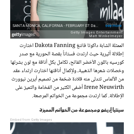
الممثلة الشابة داكوتا فاننغ Dakota Fanning اختارت
إطلالة أثيرية حيث ارتدت فستاناً بقصة الحورية مع صدر
كورسيه باللون الأخضر الفاتح، تكامل بكل أناقة مع لون بشرتها
وخصلات شعرها الذهبية، ولإكمال أناقتها اختارت ارتداء عقد
من الألماس تتدلى منه قلادة ضخمة من تصميم أيرين نيوورث
Irene Neuwirth أضفى الكثير من الفخامة والتميز على
الإطلالة. كما ارتدت مجموعة من الخواتم المرصعة.
سينثيا إريفو ومجموعة من الخواتم المميزة
Embed from Getty Images