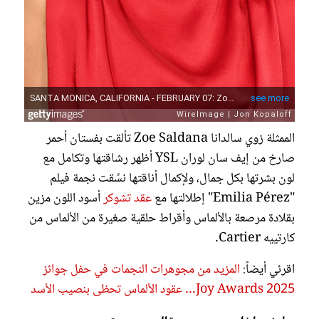
الممثلة زوي سالدانا Zoe Saldana تألقت بفستان أحمر
صارخ من إيف سان لوران YSL أظهر رشاقتها وتكامل مع
لون بشرتها بكل جمال، ولإكمال أناقتها نسَّقت نجمة فيلم
"Emilia Pérez" إطلالتها مع
عقد تشوكر
أسود اللون مزين
بقلادة مرصعة بالألماس وأقراط حلقية صغيرة من الألماس من
كارتييه Cartier.
اقرئي أيضاً:
المزيد من مجوهرات النجمات في حفل جوائز
2025 Joy Awards... عقود الألماس تحظى بنصيب الأسد