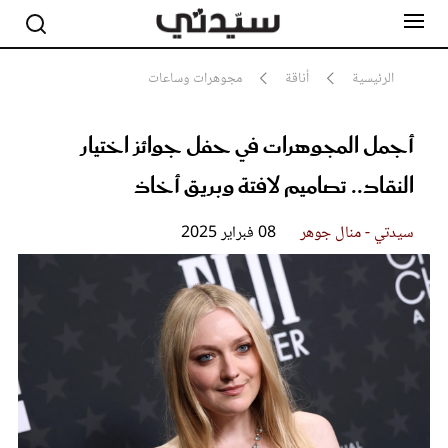
الرئيسية
أناقة
مجوهرات وساعات
أجمل المجوهرات في حفل جوائز اختيار
مشاهير
أناقة
النقاد.. تصاميم لافتة وبريق أخاذ
جمال
صحة ورشاقة
سيدتي وطفلك
سيدتي - منال جوهر
08 فبراير 2025
لايف ستايل
بلس+
فيديو
مطبخ سيدتي
مقالات الرأي
ستايل
تقارير