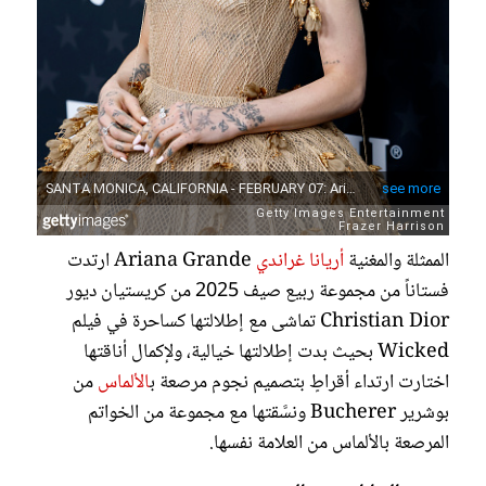
الممثلة والمغنية
أريانا غراندي
Ariana Grande ارتدت
فستاناً من مجموعة ربيع صيف 2025 من كريستيان ديور
Christian Dior تماشى مع إطلالتها كساحرة في فيلم
Wicked بحيث بدت إطلالتها خيالية، ولإكمال أناقتها
اختارت ارتداء أقراطٍ بتصميم نجوم مرصعة ب
الألماس
من
بوشرير Bucherer ونسَّقتها مع مجموعة من الخواتم
المرصعة بالألماس من العلامة نفسها.