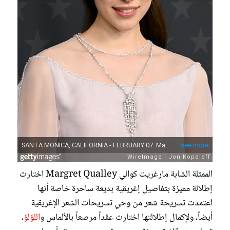
الممثلة الشابة مارغريت كوالي Margret Qualley اختارت
إطلالة مميزة بتفاصيل إغريقية بديعة ساحرة خاصة أنها
اعتمدت تسريحة شعر من وحي تسريحات الشعر الإغريقية
أيضاً، ولإكمال إطلالتها اختارت عقداً مرصعاً بالألماس و
اللؤلؤ
،