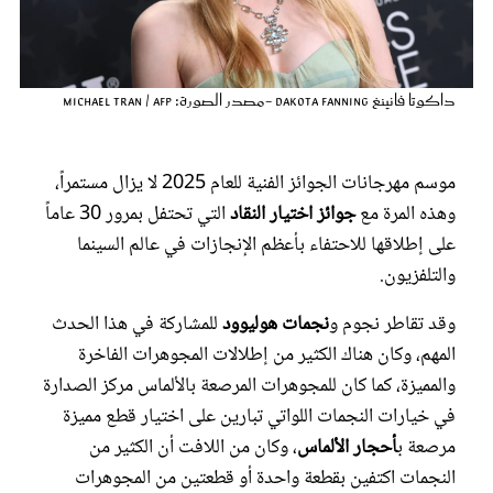
عروس سيدتي
داكوتا فانينغ Dakota Fanning -مصدر الصورة: Michael Tran / AFP
موسم مهرجانات الجوائز الفنية للعام 2025 لا يزال مستمراً،
وهذه المرة مع
جوائز اختيار النقاد
التي تحتفل بمرور 30 عاماً
على إطلاقها للاحتفاء بأعظم الإنجازات في عالم السينما
والتلفزيون.
وقد تقاطر نجوم و
نجمات هوليوود
للمشاركة في هذا الحدث
مجلة سيدتي
المهم، وكان هناك الكثير من إطلالات المجوهرات الفاخرة
والمميزة، كما كان للمجوهرات المرصعة بالألماس مركز الصدارة
غلاف رفمي
في خيارات النجمات اللواتي تبارين على اختيار قطع مميزة
مرصعة ب
أحجار الألماس
، وكان من اللافت أن الكثير من
النجمات اكتفين بقطعة واحدة أو قطعتين من المجوهرات