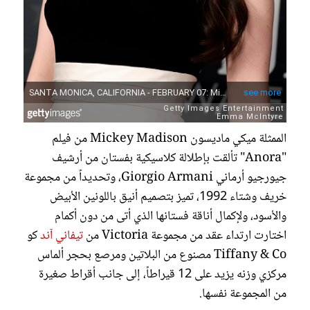
الممثلة ميكي ماديسون Mickey Madison من فيلم
"Anora" تألقت بإطلالة كلاسيكية بفستان من أرشيف
جيورجيو أرماني Giorgio Armani، وتحديداً من مجموعة
خريف وشتاء 1992، تميز بتصميم أنيق باللونين الأبيض
والأسود، ولإكمال أناقة فستانها الذي أتى من دون أكمام
اختارت ارتداء عقد من مجموعة Victoria من
تيفاني آند
كو
Tiffany & Co مصنوع من البلاتين ومرصع بحجر ألماس
مركزي وزنه يزيد على 12 قيراطاً، إلى جانب أقراط صغيرة
من المجموعة نفسها.