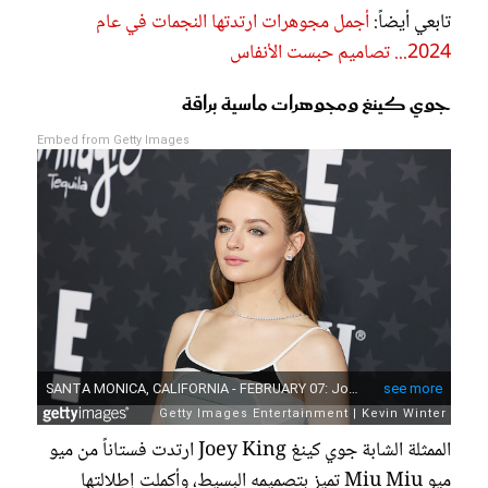
تابعي أيضاً:
أجمل مجوهرات ارتدتها النجمات في عام
2024... تصاميم حبست الأنفاس
جوي كينغ ومجوهرات ماسية براقة
Embed from Getty Images
الممثلة الشابة جوي كينغ Joey King ارتدت فستاناً من ميو
ميو Miu Miu تميز بتصميمه البسيط، وأكملت إطلالتها