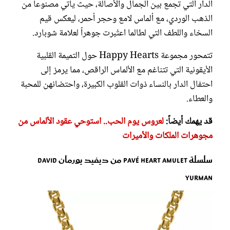
الدار التي تجمع بين الجمال والأصالة، حيث يأتي مصنوعاً من
الذهب الوردي، مع ألماس لامع وحجر أحمر، ليعكس قيم
السخاء واللطف التي لطالما اعتُبرت جوهراً لعلامة شوبارد.
تتمحور مجموعة Happy Hearts حول التميمة القلبية
الأيقونية التي تتناغم مع الألماس الراقص، مما يرمز إلى
احتفال الدار بالنساء ذوات القلوب الكبيرة، واحتضانهن للمحبة
والعطاء.
قد يهمك أيضاً:
لعروس يوم الحب.. استوحي عقود الألماس من
مجوهرات الملكات والأميرات
سلسلة Pavé Heart Amulet من ديفيد يورمان David
Yurman