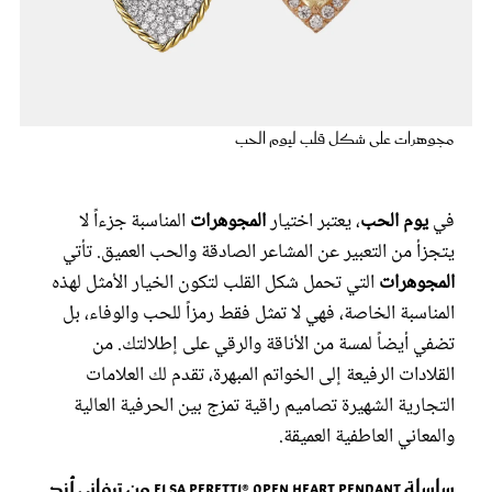
عروس سيدتي
مجوهرات على شكل قلب ليوم الحب
في
يوم الحب
، يعتبر اختيار
المجوهرات
المناسبة جزءاً لا
يتجزأ من التعبير عن المشاعر الصادقة والحب العميق. تأتي
المجوهرات
التي تحمل شكل القلب لتكون الخيار الأمثل لهذه
المناسبة الخاصة، فهي لا تمثل فقط رمزاً للحب والوفاء، بل
مجلة سيدتي
تضفي أيضاً لمسة من الأناقة والرقي على إطلالتك. من
القلادات الرفيعة إلى الخواتم المبهرة، تقدم لك العلامات
غلاف رفمي
التجارية الشهيرة تصاميم راقية تمزج بين الحرفية العالية
والمعاني العاطفية العميقة.
سلسلة Elsa Peretti® Open Heart Pendant من تيفاني أند