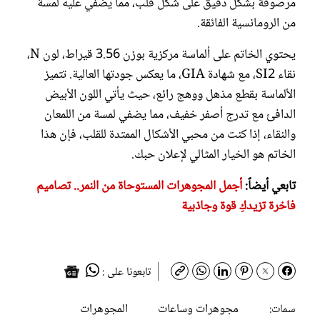
مرصوفة بشكل دقيق على شكل قلب، مما يضفي عليه لمسة
من الرومانسية الفائقة.
يحتوي الخاتم على ألماسة مركزية بوزن 3.56 قيراط، لون N،
نقاء SI2، مع شهادة GIA، ما يعكس جودتها العالية. تتميز
الألماسة بقطع مذهل ووهج رائع، حيث يأتي اللون الأبيض
الدافئ مع تدرج أصفر خفيف، مما يضفي لمسة من اللمعان
والنقاء، إذا كنت من محبي الأشكال الممتدة للقلب، فإن هذا
الخاتم هو الخيار المثالي لإعلان حبك.
تابعي أيضاً:
أجمل المجوهرات المستوحاة من النمر.. تصاميم
فاخرة تزيدكِ قوة وجاذبية
تابعونا على :
مجوهرات وساعات
المجوهرات
سمات: