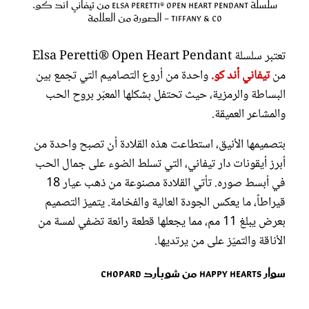
سلسلة Elsa Peretti® Open Heart Pendant من تيفاني أند كو.
Tiffany & Co - الصورة من العلامة
تعتبر سلسلة Elsa Peretti® Open Heart Pendant
من
تيفاني أند كو.
واحدة من أروع التصاميم التي تجمع بين
البساطة والرمزية، حيث تحتفل بشكلها المعبّر بروح الحب
والمشاعر العميقة.
بتصميمها الأنيق، استطاعت هذه القلادة أن تصبح واحدة من
أبرز أيقونات دار تيفاني، التي تسلط الضوء على جمال الحب
في أبسط صوره. تأتي القلادة مصنوعة من ذهب عيار 18
قيراطاً، ما يعكس الجودة العالية والفخامة. يتميز التصميم
بعرض يبلغ 11 مم، مما يجعلها قطعة رائعة تضفي لمسة من
الأناقة والتميّز على من يرتديها.
سوار Happy Hearts من شوبارد Chopard