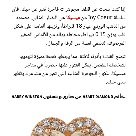
إذا كنت تبحث عن قطعة مجوهرات فاخرة تعبر عن حبك، فإن
سلسلة Joy Coeur من
ميسيكا
هي الخيار المثالي. مصممة
من الذهب الوردي عيار 18 قيراطاً، وتزينها ألماسة على شكل
قلب بوزن 0.15 قيراط، محاطة بهالة من الألماس الصغير
المرصوف، لتضفي لمسة من الرقة والجمال.
تتمتع القلادة بأنوثة لافتة، مما يجعلها قطعة مميزة لتهديها
لشخصك المفضل. يمكن العثور عليها حصرياً في متاجر
ميسيكا، لتكون الجوهرة المثالية التي تعبر عن مشاعرك وتُظهر
مدى حبك.
خاتم Heart Diamond من هاري وينستون Harry Winston