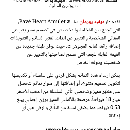
سلسلة Pavé Heart Amulet من ديفيد يورمان David Yurman -
الصورة من العلامة
تقدم دار
ديفيد يورمان
سلسلة Pavé Heart Amulet،
التي تجمع بين الفخامة والتخصيص في تصميم مميز يعبر عن
المعاني الشخصية والتعبير عن الذات. تعتبر التمائم والتعويذات
إضافة رائعة لعالم المجوهرات، حيث توفر طبقة جديدة من
القيمة القابلة للجمع التي تسمح لصاحبتها بالتعبير عن
شخصيته وذوقه الخاص.
يمكن ارتداء هذه التمائم بشكل فردي على سلسلة، أو تكديسها
لتكوين تصميم متنوع، أو إضافتها إلى سوار تمائم لتحصل
على مظهر مميز وشخصي. تأتي السلسلة من الذهب الأصفر
عيار 18 قيراطاً، مرصعة بالألماس المميز بوزن إجمالي يبلغ
0.53 قيراط، مما يضفي لمسة من التألق والرقي على أي
إطلالة.
سلسلة Joy Coeur من ميسيكا Messika