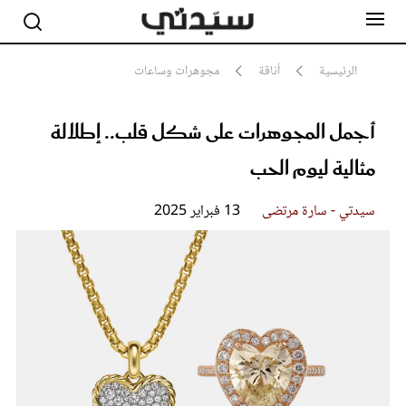
الرئيسية
أناقة
مجوهرات وساعات
أجمل المجوهرات على شكل قلب.. إطلالة
مشاهير
أناقة
مثالية ليوم الحب
جمال
صحة ورشاقة
سيدتي وطفلك
سيدتي - سارة مرتضى
13 فبراير 2025
لايف ستايل
بلس+
فيديو
مطبخ سيدتي
مقالات الرأي
ستايل
تقارير