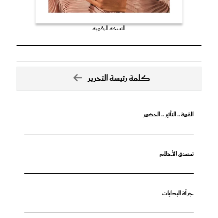
النسخة الرقمية
كلمة رئيسة التحرير
القوة .. التأثير .. الحضور
تصدق الأحلام
جرأة البدايات