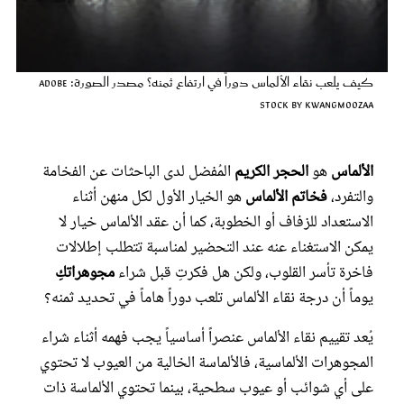
عروس سيدتي
كيف يلعب نقاء الألماس دوراً في ارتفاع ثمنه؟ مصدر الصورة: Adobe
Stock by Kwangmoozaa
الألماس
هو
الحجر الكريم
المُفضل لدى الباحثات عن الفخامة
والتفرد،
فخاتم الألماس
هو الخيار الأول لكل منهن أثناء
الاستعداد للزفاف أو الخطوبة، كما أن عقد الألماس خيار لا
يمكن الاستغناء عنه عند التحضير لمناسبة تتطلب إطلالات
مجلة سيدتي
فاخرة تأسر القلوب، ولكن هل فكرتِ قبل شراء
مجوهراتكِ
يوماً أن درجة نقاء الألماس تلعب دوراً هاماً في تحديد ثمنه؟
غلاف رفمي
يُعد تقييم نقاء الألماس عنصراً أساسياً يجب فهمه أثناء شراء
المجوهرات الألماسية، فالألماسة الخالية من العيوب لا تحتوي
على أي شوائب أو عيوب سطحية، بينما تحتوي الألماسة ذات