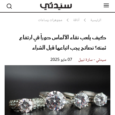
الرئيسية
أناقة
مجوهرات وساعات
كيف يلعب نقاء الألماس دوراً في ارتفاع
مشاهير
أناقة
ثمنه؟ نصائح يجب اتباعها قبل الشراء
جمال
صحة ورشاقة
سيدتي وطفلك
سيدتي - سارة نبيل
07 مايو 2025
لايف ستايل
بلس+
فيديو
مطبخ سيدتي
مقالات الرأي
ستايل
تقارير