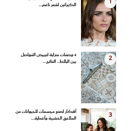
1
الكيراتين لشعر ناعم...
4 وصفات منزلية لتبييض الفواصل
2
بين البلاط.. النتائج...
أفكار لصنع مجسمات للحيوانات من
3
الملاعق الخشبية وأغطية...