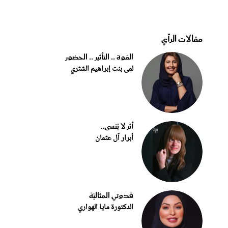
مقالات الرأي
القوة .. التأثير .. الحضور
لمى بنت إبراهيم الشثري
أثر لا يُنسى..
أبرار آل عثمان
قدوتي المثاليّة
الدكتورة مايا الهواري