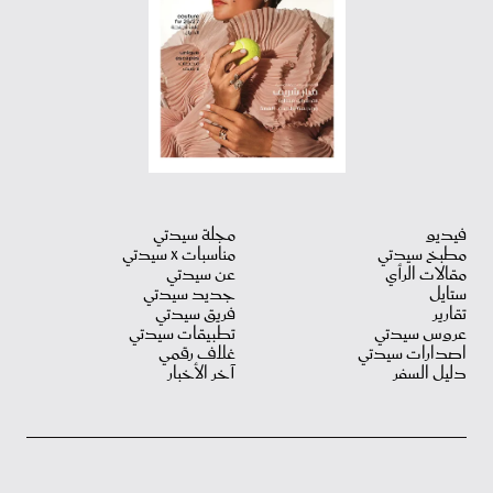
فيديو
مجلة سيدتي
مطبخ سيدتي
مناسبات X سيدتي
مقالات الرأي
عن سيدتي
ستايل
جديد سيدتي
تقارير
فريق سيدتي
عروس سيدتي
تطبيقات سيدتي
اصدارات سيدتي
غلاف رقمي
دليل السفر
آخر الأخبار