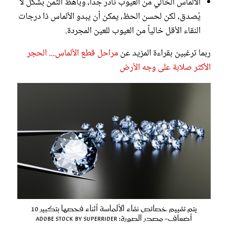
الألماس الخالي من العيوب نادر جداً، وباهظ الثمن بشكل لا
يُصدق، لكن لحسن الحظ، يمكن أن يبدو الألماس ذا درجات
النقاء الأقل خالياً من العيوب للعين المجردة.
ربما ترغبين بقراءة المزيد عن
مراحل قطع الألماس... الحجر
الأكثر صلابة على وجه الأرض
يتم تقييم خصائص نقاء الألماسة أثناء فحصها بتكبير 10
أضعاف- مصدر الصورة: Adobe Stock by Superrider