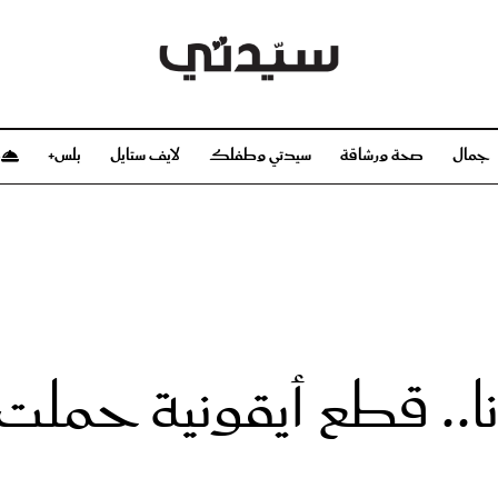
جمال
صحة ورشاقة
سيدتي وطفلك
لايف ستايل
بلس+
م
صحة ورشاقة
سيدتي وطفلك
بشرة
صحة
الحمل والولادة
ريحات
رشاقة و تغذية
مولودك
وعطور
أطفال ومراهقون
صحة الطفل
ا.. قطع أيقونية حملت 
مجلة سيدتي
مناسبات X سيدتي
ديو
عن سيدتي
بخ سيدتي
فريق سيدتي