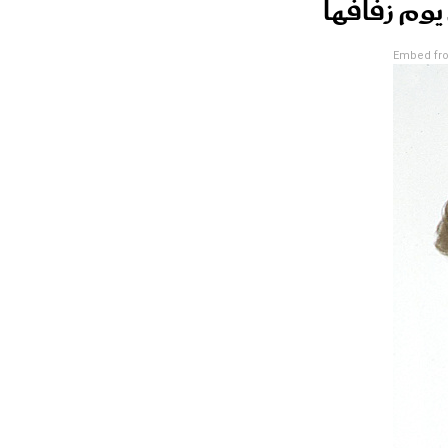
 يوم زفافها
Embed fro