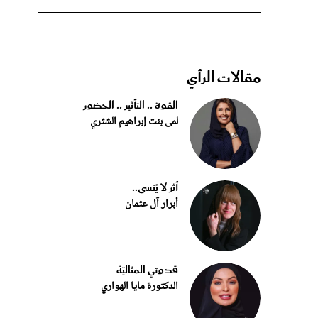
مقالات الرأي
القوة .. التأثير .. الحضور
لمى بنت إبراهيم الشثري
أثر لا يُنسى..
أبرار آل عثمان
قدوتي المثاليّة
الدكتورة مايا الهواري