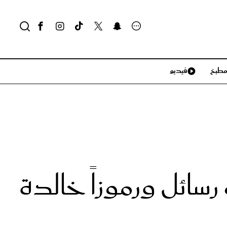
طبخ
فيديو
لايف ستايل
سياحة وسفر
منزل وديكور
تكنولوجيا
رسائل ورموزاً خالدة