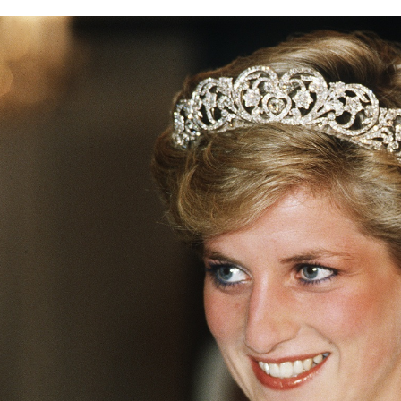
الات الرأي
تطبيقات سيدتي
ايل
دليل السفر
ارير
آخر الأخبار
وس سيدتي
مجلة سيد
غلاف رف