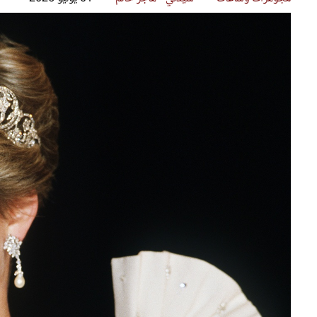
قصص ملهمة
مق
شباب وبنات
ست
علاقات زوجية
تق
عر