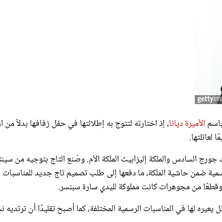
باسم
الأميرة ديانا
، إذ اختارته لتتوج به إطلالتها في حفل زفافها بدلاً من ا
 لعائلتها.
 الذي شهد تتويج الملك جورج السادس والملكة إليزابيث الملكة الأم. وصُنع التاج بتوجيه من سينث
رسمية ضمن حاشية الملكة، ما دفعها إلى طلب تصميم تاج جديد للمناسبات
ظل يعيره لها في المناسبات الرسمية المختلفة، كما أصبح تقليدًا أن ترتديه ن