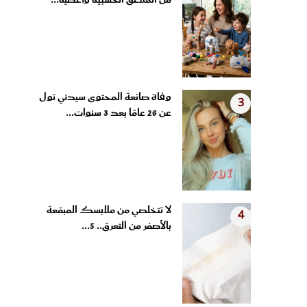
من الملاعق الخشبية وأغطية...
وفاة صانعة المحتوى سيدني تول
3
عن 26 عامًا بعد 3 سنوات...
لا تتخلصي من ملابسك المبقعة
4
بالأصفر من التعرق.. 5...