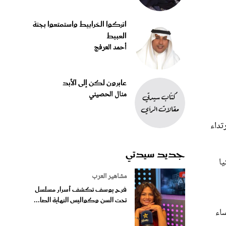
اتركوا الخرابيط واستمتعوا بجنة
العبيط
أحمد العرفج
عابرون لكن إلى الأبد
منال الحصيني
رتداء
جديد سيدتي
يا
مشاهير العرب
فرح يوسف تكشف أسرار مسلسل
تحت السن وكواليس النهاية الصا...
ساء