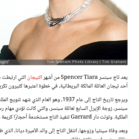
يعد تاج سبنسر Spencer Tiara من أشهر
التيجان
التي ارتبطت 
أحد تيجان العائلة المالكة البريطانية، في خطوة اعتبرها كثيرون تكريمًا
ويرجع تاريخ التاج إلى عام 1937، وهو العام
سبنسر، زوجة الإيرل السابع لعائلة سبنسر، والتي كانت تؤدي مهام 
الملكية. وتولت دار Garrard تنفيذ التاج مستخدمةً أحجارًا كريمة وقطعًا من مجوهرات كانت مملوكة لليدي سارة سبنسر.
وبعد وفاة سينثيا وزوجها، انتقل التاج إلى والد الأميرة ديانا، الذي 