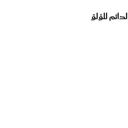
لدائم للؤلؤ