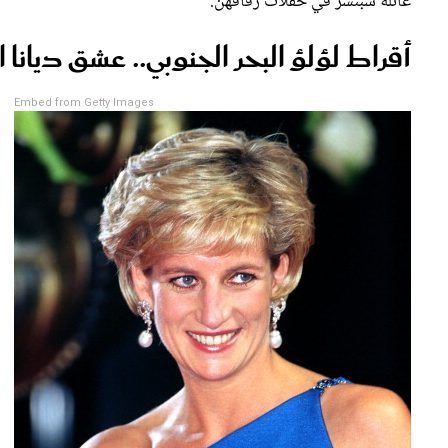
عائلة سبنسر في حفلات زفافهن.
أقراط لؤلؤ البحر الجنوبي.. عشق ديانا ا
Embed from Getty Images