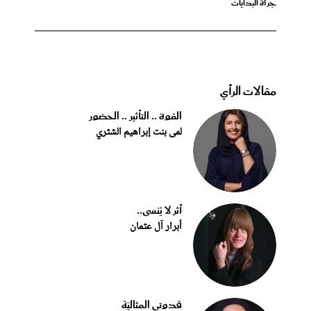
جرأة البدايات
مقالات الرأي
القوة .. التأثير .. الحضور
لمى بنت إبراهيم الشثري
أثر لا يُنسى..
أبرار آل عثمان
قدوتي المثاليّة