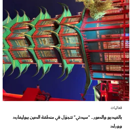
فعاليات
بالفيديو والصور.. "سيدتي" تتجوَّل في منطقة الصين ببوليفارد
وورلد