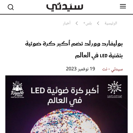
الرئيسية
بلس+
أخبار
بوليفارد وورلد تضم أكبر كرة ضوئية
مشاهير
أناقة
بتقنية LED في العالم
جمال
صحة ورشاقة
سيدتي وطفلك
سيدتي - نت
19 نوفمبر 2023
لايف ستايل
بلس+
فيديو
مطبخ سيدتي
مقالات الرأي
ستايل
تقارير