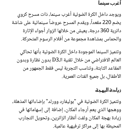
أغرب سينما
ويوجد داخل الكرة الضوئية أغرب سينما، ذات مسرح كروي
يضم 220 مقعداً، ويقدم المسرح عروضاً سينمائية على شاشة
دائرية 360 درجة، يعيش من خلالها الزوار أجواء الإثارة
والحماس بمشاهدة مجموعة من أفلام الرسوم المتحركة.
وتتميز السينما الموجودة داخل الكرة الضوئية بأنها تحاكي
العالم الافتراضي من خلال تقنية الـD3 بدون نظارة وبدون
المقاعد الثابتة، وتناسب التجربة ليس فقط الجمهور من
الأطفال، بل جميع الفئات العمرية.
زيادة البهجة
وتتميز الكرة الضوئية في "بوليفارد وورلد" بإضاءاتها المذهلة،
ووهجها الذي يعم أرجاء المكان، إضافة إلى إسهاماتها في
زيادة بهجة المكان ولفت أنظار الزائرين، وتحويل التجارب
المحيطة بها إلى مراكز ترفيهية عالمية.