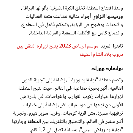
ومنذ افتتاح المنطقة تخلق الكرة الضوئية بألوانها البراقة،
ووميضها اللؤلؤي أجواء مثالية تضاعف متعة الفعاليات
والأحداث بوضوح في الرؤية، وتحكم فاعل في السطوع،
واندماج كامل مع الأنظمة السمعية والمرئية الداخلية.
تابعوا المزيد:
موسم الرياض 2023 يتيح لزواره التنقل بين
دروب بلاد الشام العتيقة
بوليفارد وورلد
وتضم منطقة "بوليفارد وورلد"، إضافة إلى تجربة الدول
العالمية، أكبر بحيرة صناعية في العالم، حيث تتيح المنطقة
لزوارها خيارات ركوب القوارب والغواصات، في بادرة هي
الأولى من نوعها في موسم الرياض، إضافةً إلى خيارات
ترفيهية مميزة، مثل قرية كومبات، وقرية سوبر هيرو، وتجربة
أكبر سفير في العالم، والتحليق بالتلفريك بين المنطقة وجارتها
"بوليفارد رياض سيتي"، بمسافة تصل إلى 1.2 كلم.