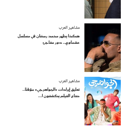
مشاهير العرب
هكذا يظهر محمد رمضان في مسلسل
عشماوي.. دور مفاجئ
مشاهير العرب
تعليق إيرادات «الجواهرجي» مؤقتًا..
صناع الفيلم يكشفون ا...