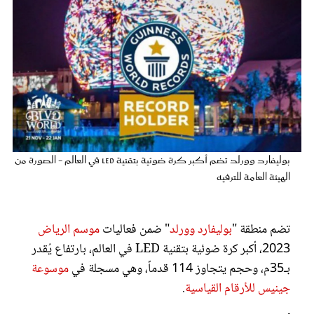
عروس سيدتي
بوليفارد وورلد تضم أكبر كرة ضوئية بتقنية LED في العالم - الصورة من
الهيئة العامة للترفيه
مجلة سيدتي
تضم منطقة "
بوليفارد وورلد
" ضمن فعاليات
موسم الرياض
غلاف رفمي
2023، أكبر كرة ضوئية بتقنية LED في العالم، بارتفاع يُقدر
بـ35م، وحجم يتجاوز 114 قدماً، وهي مسجلة في
موسوعة
جينيس للأرقام القياسية
.