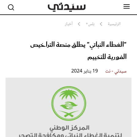
الرئيسية
بلس+
أخبار
"الغطاء النباتي" يطلق منصة التراخيص
مشاهير
أناقة
الفورية للتخييم
جمال
صحة ورشاقة
سيدتي وطفلك
سيدتي - نت
19 يناير 2024
لايف ستايل
بلس+
فيديو
مطبخ سيدتي
مقالات الرأي
ستايل
تقارير