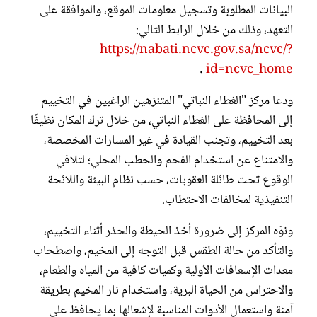
البيانات المطلوبة وتسجيل معلومات الموقع، والموافقة على
التعهد، وذلك من خلال الرابط التالي:
https://nabati.ncvc.gov.sa/ncvc/?
.
id=ncvc_home
ودعا مركز "الغطاء النباتي" المتنزهين الراغبين في التخييم
إلى المحافظة على الغطاء النباتي، من خلال ترك المكان نظيفًا
بعد التخييم، وتجنب القيادة في غير المسارات المخصصة،
والامتناع عن استخدام الفحم والحطب المحلي؛ لتلافي
الوقوع تحت طائلة العقوبات، حسب نظام البيئة واللائحة
التنفيذية لمخالفات الاحتطاب.
ونوّه المركز إلى ضرورة أخذ الحيطة والحذر أثناء التخييم،
والتأكد من حالة الطقس قبل التوجه إلى المخيم، واصطحاب
معدات الإسعافات الأولية وكميات كافية من المياه والطعام،
والاحتراس من الحياة البرية، واستخدام نار المخيم بطريقة
آمنة واستعمال الأدوات المناسبة لإشعالها بما يحافظ على