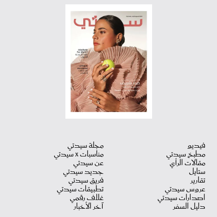
فيديو
مجلة سيدتي
مطبخ سيدتي
مناسبات X سيدتي
مقالات الرأي
عن سيدتي
ستايل
جديد سيدتي
تقارير
فريق سيدتي
عروس سيدتي
تطبيقات سيدتي
اصدارات سيدتي
غلاف رقمي
دليل السفر
آخر الأخبار