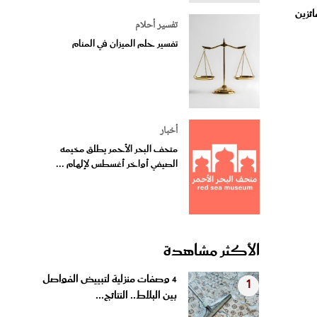
تفسير أحلام
تفسير حلم الميزان في المنام
أخبار
متحف البحر الأحمر يطلق مخيمه
الصيفي أواخر أغسطس لإلهام ...
الأكثر مشاهدة
4 وصفات منزلية لتبييض الفواصل
1
بين البلاط.. النتائج...