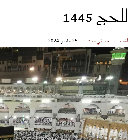
للحج 1445
قصص ملهمة
مق
شباب وبنات
ست
علاقات زوجية
تق
عر
أخبار
سيدتي - نت
25 مارس 2024