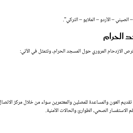
الصيني – الأردو – الملايو – التركي".
 الحرام
رص الازدحام المروري حول المسجد الحرام، وتتمثل في الآتي:
قديم العون والمساعدة للمصلين والمعتمرين سواء من خلال مركز الاتصال
م الاستفسار الصحي، الطوارئ والحالات الأمنية.
مضان، وذلك نظرا لتضاعف أعداد المعتمرين من أجل اغتنام فضل العمرة