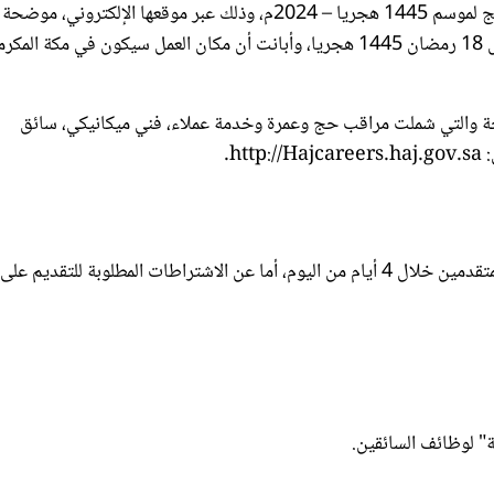
فترة التقديم تبدأ من اليوم الاثنين 15 رمضان وتستمر حتى الخميس 18 رمضان 1445 هجريا، وأبانت أن مكان العمل سيكون في مكة الم
حة والتي شملت مراقب حج وعمرة وخدمة عملاء، فني ميكانيكي، سائق
h.
الباب أمام المتقدمين خلال 4 أيام من اليوم، أما عن الاشتراطات المطلوبة للتقديم على
" لوظائف السائقين.