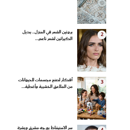
بروتين الشعر في المنزل.. بديل
2
الكيراتين لشعر ناعم...
أفكار لصنع مجسمات للحيوانات
3
من الملاعق الخشبية وأغطية...
سر الاستيقاظ بوجه مشرق وبشرة
4
مشدودة.. عادات مسائية...