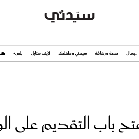
جمال
صحة ورشاقة
سيدتي وطفلك
لايف ستايل
بلس+
م
صحة ورشاقة
سيدتي وطفلك
بشرة
صحة
الحمل والولادة
ريحات
رشاقة و تغذية
مولودك
وعطور
أطفال ومراهقون
صحة الطفل
تفتح باب التقديم على 
مجلة سيدتي
مناسبات X سيدتي
ديو
عن سيدتي
بخ سيدتي
فريق سيدتي