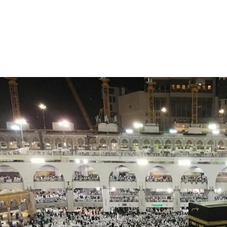
الات الرأي
تطبيقات سيدتي
ايل
دليل السفر
ارير
آخر الأخبار
وس سيدتي
مجلة سيد
غلاف رف