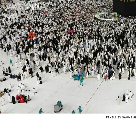
للحج لموسم 1445 هجريا – 2024م، وذلك عبر موقعها الإلكتروني، موضح