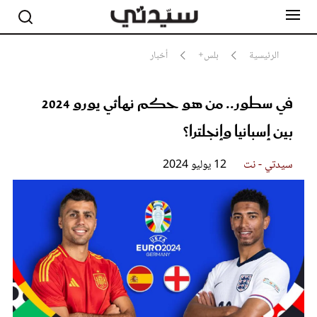
الرئيسية
بلس+
أخبار
في سطور.. من هو حكم نهائي يورو 2024
مشاهير
أناقة
بين إسبانيا وإنجلترا؟
جمال
صحة ورشاقة
سيدتي وطفلك
سيدتي - نت
12 يوليو 2024
لايف ستايل
بلس+
فيديو
مطبخ سيدتي
مقالات الرأي
ستايل
تقارير