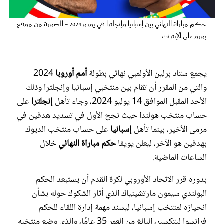
عروس سيدتي
حكم مباراة النهائي بين إسبانيا وإنجلترا في يورو 2024 - الصورة من موقع
يورو على الإنترنت
يجمع ستاد برلين الأولمبي نهائي بطولة
أمم
أوروبا
2024
والتي من المقرر أن تقام بين منتخبي إسبانيا وإنجلترا وذلك
الأحد المقبل الموافق 14 يوليو 2024، وجاء تأهل
إنجلترا
على
حساب منتخب هولندا حيث نجح الأول في تسديد هدفين في
مرمى الأخير، بينما تأهل
إسبانيا
على حساب منتخب الديوك
بهدفين هو الآخر، ليعلن يويفا
حكم
مباراة
النهائي
خلال
مجلة سيدتي
الساعات الماضية.
غلاف رفمي
بدوره قرر الاتحاد الأوروبي لكرة القدم أن يستبعد الحكم
البولندي سيمون مارتشينياك الذي أثار الشكوك حوله بشأن
انحيازه لمنتخب إسبانيا، ليسند مهمة إدارة اللقاء للحكم
فرانسوا ليتكسير، البالغ من العمر 35 عامًا، والذي وضع منتخبه