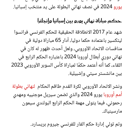
يورو
2024 في نصف نهائي البطولة على يد منتخب إسبانيا.
حكم مباراة نهائي يورو بين إسبانيا وإنجلترا
شهد عام 2017 الانطلاقة الحقيقية للحكم الفرنسي فرانسوا
ليتكسير باعتماده حكما دوليا، أدار 65 مباراة دولية في
منافسات الاتحاد الأوروبي، ولعل أحدث ظهور له كان في
نهائي دوري أبطال أوروبا 2024 باعتباره الحكم الرابع في
اللقاء، كما أنه أعتمد حكمًا لمباراة كأس السوبر الأوروبي 2023
بين مانشستر سيتي وإشبيلية.
ونشر الاتحاد الأوروبي لكرة القدم طاقم الحكام
لنهائي بطولة
أمم أوروبا
يورو 2024 والذي تضمن سيريل موجنييه ومهدي
رحموني، فيما يتولى مهمة الحكم الرابع البولندي سيمون
مارسينياك.
وتم تولي إدارة حكم الفار للفرنسي جيروم بريسارد.