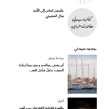
عابرون لكن إلى الأبد
منال الحصيني
جديد سيدتي
سياحة وسفر
أين يقضي رونالدو وجورجينا إجازة
الصيف: دليلٌ شامل للتعر...
أخبار
ظاهرة فلكية لافتة تعلن بدء العد