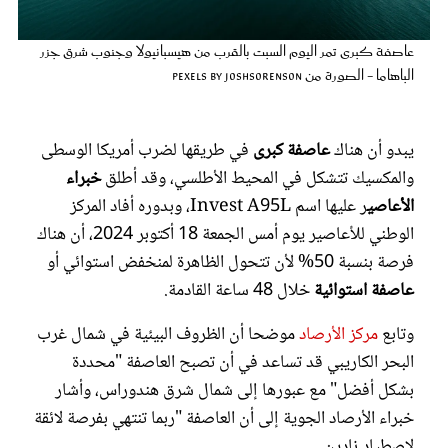
عروس سيدتي
عاصفة كبرى تمر اليوم السبت بالقرب من هيسبانيولا وجنوب شرق جزر
الباهاما - الصورة من pexels by joshsorenson
يبدو أن هناك
عاصفة كبرى
في طريقها لضرب أمريكا الوسطى
والمكسيك تتشكل في المحيط الأطلسي، وقد أطلق
خبراء
الأعاصي
ر عليها اسم Invest A95L، وبدوره أفاد المركز
الوطني للأعاصير يوم أمس الجمعة 18 أكتوبر 2024، أن هناك
فرصة بنسبة 50% لأن تتحول الظاهرة لمنخفض استوائي أو
عاصفة استوائية
خلال 48 ساعة القادمة.
مجلة سيدتي
وتابع
مركز الأرصاد
موضحا أن الظروف البيئية في شمال غرب
غلاف رفمي
البحر الكاريبي قد تساعد في أن تصبح العاصفة "محددة
بشكل أفضل" مع عبورها إلى شمال شرق هندوراس، وأشار
خبراء الأرصاد الجوية إلى أن العاصفة "ربما تنتهي بفرصة لائقة
لاصطياد نادين.