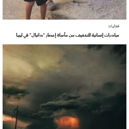
فعاليات
مبادرات إنسانية للتخفيف من مأساة إعصار "دانيال" في ليبيا