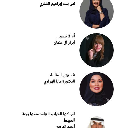
لمى بنت إبراهيم الشثري
أثر لا يُنسى..
أبرار آل عثمان
قدوتي المثاليّة
الدكتورة مايا الهواري
اتركوا الخرابيط واستمتعوا بجنة
العبيط
أحمد العرفج