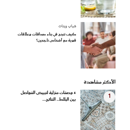
شباب وبنات
كيف تنجح في بناء صداقات وعلاقات
قوية مع أشخاص ناجحين؟
الأكثر مشاهدة
4 وصفات منزلية لتبييض الفواصل
1
بين البلاط.. النتائج...