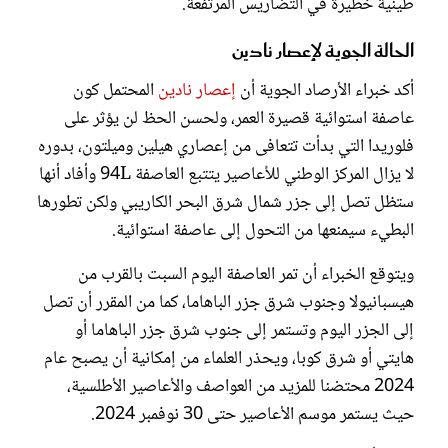
طينية خطيرة في التضاريس المرتفعة.
الحالة الجوية لإعصار نادين
أكد خبراء الأرصاد الجوية أن
إعصار نادين
المحتمل كون
عاصفة استوائية قصيرة العمر، ولحسن الحظ لن يؤثر على
فلوريدا التي بدأت تتعافى من إعصاري هيلين وميلتون، بدوره
لا يزال المركز الوطني للأعاصير يتتبع العاصفة 94L وأفاد أنها
ستظل تصل إلى جزر شمال شرق البحر الكاريبي ولكن تطورها
البطيء سيمنعها من التحول إلى عاصفة استوائية.
ويتوقع الخبراء أن تمر العاصفة اليوم السبت بالقرب من
هيسبانيولا وجنوب شرق جزر الباهاما، كما من المقرر أن تصل
إلى الجزر اليوم وتستمر إلى جنوب شرق جزر الباهاما أو
هايتي أو شرق كوبا، ويحذر العلماء من إمكانية أن يصبح عام
2024 محتضنا للمزيد من العواصف والأعاصير الأطلسية،
حيث يستمر موسم الأعاصير حتى 30 نوفمبر 2024.