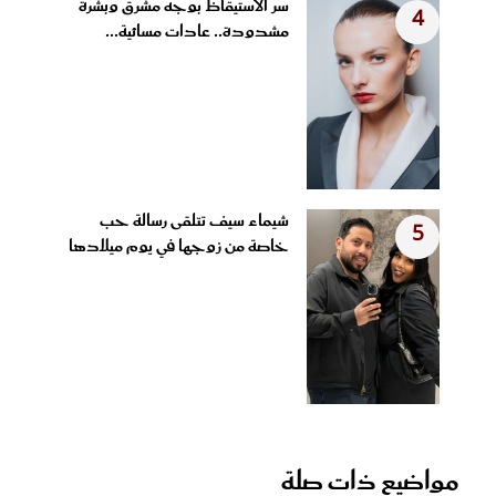
سر الاستيقاظ بوجه مشرق وبشرة
4
مشدودة.. عادات مسائية...
شيماء سيف تتلقى رسالة حب
5
خاصة من زوجها في يوم ميلادها
مواضيع ذات صلة