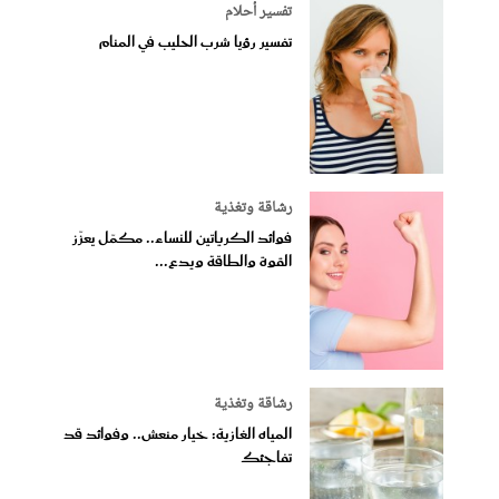
تفسير أحلام
تفسير رؤيا شرب الحليب في المنام
رشاقة وتغذية
فوائد الكرياتين للنساء.. مكمّل يعزّز
القوة والطاقة ويدع...
رشاقة وتغذية
المياه الغازية: خيار منعش.. وفوائد قد
تفاجئك