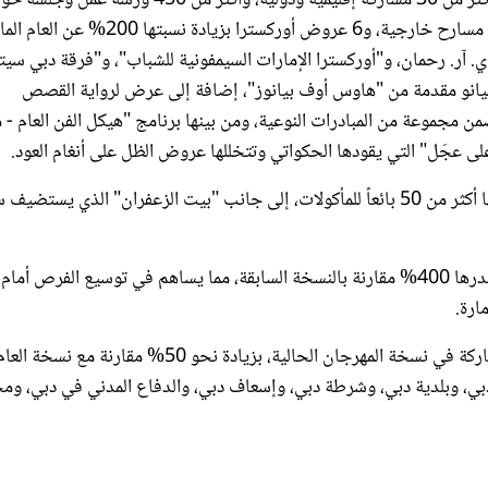
ونقاشية، ونحو 100 عرض حي، و13 عرضاً مسرحياً ستقدم على 3 مسارح خارجية، و6 عروض أوركسترا بزيادة 
ي. آر. رحمان، و"أوركسترا الإمارات السيمفونية للشباب"، و"فرقة دبي سيت
إلى ليلة مخصصة للموسيقى الإماراتية، و9 عروض بيانو مقدمة من "هاوس أوف بيانوز"، إضافة إلى عرض لرواية القصص
 مجموعة من المبادرات النوعية، ومن بينها برنامج "هيكل الفن العام - مَر
على عجَل" التي يقودها الحكواتي وتتخللها عروض الظل على أنغام العود.
كما يشهد المهرجان تنظيم مجموعة من التجارب الفريدة التي يقدمها أكثر من 50 بائعاً للمأكولات، إلى جانب "بيت الزعفران" الذي ي
وتتضمن نسخة هذا العام أكثر من 50 متجراً للبيع بالتجزئة، بزيادة قدرها 400% مقارنة بالنسخة السابقة، مما يساهم في توسيع الفرص 
ارة.
يذكر أن "دبي للثقافة" كانت قد استقبلت أكثر من 1000 طلب للمشاركة في نسخة المهرجان الحالية، بزيادة نحو 50% مقارنة مع نسخة ال
دبي، وبلدية دبي، وشرطة دبي، وإسعاف دبي، والدفاع المدني في دبي، و