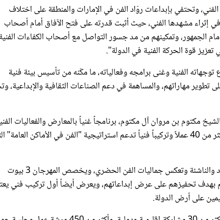
لفني، وتحتفي بإبداعات روّاد الفن في الإمارات والمنطقة على اختلاف
 في إثراء مشهدها الفني، حيث أثبت قدرته على فتح الآفاق أمام أصحاب
م الجمهور، وتمكينهم من مد جسور التواصل مع أصحاب الكفاءات الفنية
 تعزيز قوة الحركة الفنية في الدولة".
وجهاته الفنية وغنى برامجه وفعالياته، ما مكّنه من تأسيس بيئة فنية
ى تطوير مهاراتهم، والمساهمة في دعم الصناعات الثقافية والإبداعية، وت
ف القيم الفني الشيخ مكتوم بن مروان آل مكتوم، برنامجاً غنياً بالمعارض والفعاليات الفني
والترفيهية المختلفة، وعروض الأداء والفن التشكيلي، حيث تعرض أكثر من 40 عملاً وتركيباً فنياً تدعم استراتيجية "الفن في الأماكن العامة"
كما تتضمن 13 جدارية مبتكرة تحمل بصمات نخبة من الفنانين الرواد والناشئة وتعكس جماليات الفن الحضري، ويخصص المهرجان 3 بيوت
بهدف تحفيزهم على عرض إبداعاتهم، ويعرض أيضاً أول تركيب فني يعت
ويشمل برنامج الحدث الذي يندرج تحت مظلة "موسم دبي الفني" أكثر من 30 مشاركة إقليمية ودولية، وأكثر من 450 ورش