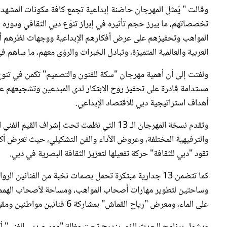
وقالت " يُمثل المهرجان حاضنة إبداعية تجمع كافة مكونات المشهد ا
تخصصاتهم، ما يبرز حجم تأثيره في إبراز تنوّع دبي الثقافي ودوره
المواهب وتحفيزهم على عرض أفكارهم الإبداعية ووجهات نظرهم أما
العربية والعالمية المتميزة، وتبادل الخبرات والرؤى معهم، ما ساهم في
ولفتت إلى أن أهمية مهرجان "سكة للفنون والتصميم" تكمن في تنوع ت
مستدامة قادرة على تحفيز روح الابتكار لدى المبدعين وتشجيعهم عل
أهداف استراتيجية دبي للاقتصاد الإبداعي.
وتقدم نسخة المهرجان الـ 13 التي نظمت تحت إشرا
تقود "دبي للثقافة" حركة تفعيلها لتعزيز الثقافة البصرية في دبي.
وساحتين لتطوير مهارات أصحاب المواهب، ومساحة لأصحاب الهمم 
على الماء، ومعرض "رياح القماش" بمشاركة 6 فنانين مواطنين ومقيمين على أرض الدولة.