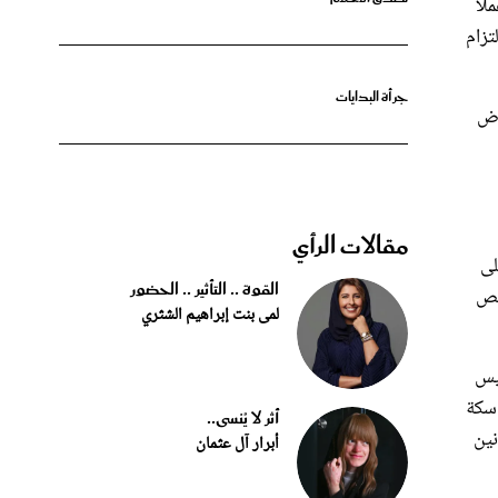
تزام
جرأة البدايات
رض
مقالات الرأي
لى
القوة .. التأثير .. الحضور
خصص
لمى بنت إبراهيم الشثري
ئيس
 سكة
أثر لا يُنسى..
نين
أبرار آل عثمان