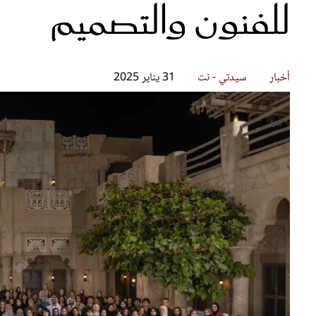
للفنون والتصميم
قصص ملهمة
مق
شباب وبنات
ست
علاقات زوجية
تق
عر
أخبار
سيدتي - نت
31 يناير 2025