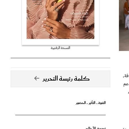
النسخة الرقمية
فة،
كلمة رئيسة التحرير
دعم
القوة .. التأثير .. الحضور
تصدق الأحلام
يجية "جودة الحياة في دبي" - والذي يستمر حتى 9 فبراير الالمقبل، عرض أكثر من 350 عملاً