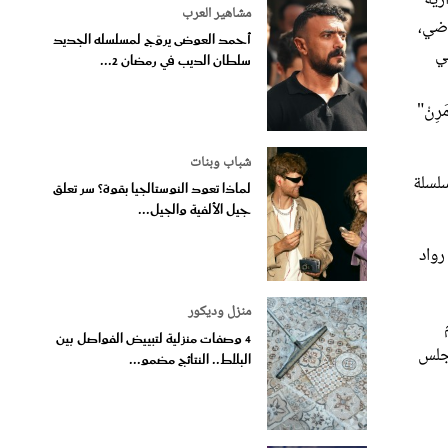
مشاهير العرب
نسبتها 200% عن العام الماضي،
أحمد العوضى يروّج لمسلسله الجديد
ي
سلطان الديب في رمضان 2...
ِنْ"
شباب وبنات
ستضيف سلسلة
لماذا تعود النوستالجيا بقوة؟ سر تعلق
جيل الألفية والجيل...
أمام رواد
منزل وديكور
عام
4 وصفات منزلية لتبييض الفواصل بين
مجلس
البلاط.. النتائج مضمو...