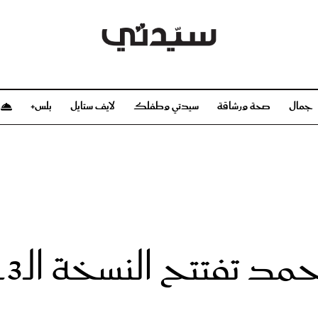
جمال
صحة ورشاقة
سيدتي وطفلك
لايف ستايل
بلس+
م
صحة ورشاقة
سيدتي وطفلك
بشرة
صحة
الحمل والولادة
ريحات
رشاقة و تغذية
مولودك
وعطور
أطفال ومراهقون
صحة الطفل
مجلة سيدتي
مناسبات X سيدتي
ديو
عن سيدتي
بخ سيدتي
فريق سيدتي