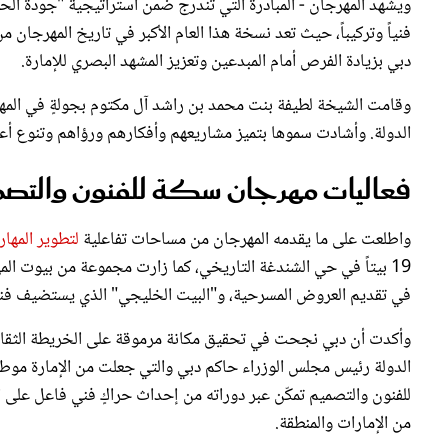
فنياً وتركيباً، حيث تعد نسخة هذا العام الأكبر في تاريخ المهرجان
دبي بزيادة الفرص أمام المبدعين وتعزيز المشهد البصري للإمارة.
وقامت الشيخة لطيفة بنت محمد بن راشد آل مكتوم بجولةٍ في المهرج
الدولة. وأشادت سموها بتميز مشاريعهم وأفكارهم ورؤاهم وتنوع أعما
فعاليات مهرجان سكة للفنون والتصم
واطلعت على ما يقدمه المهرجان من مساحات تفاعلية
لتطوير المهار
19 بيتاً في حي الشندغة التاريخي، كما زارت مجموعة من بيوت ال
في تقديم العروض المسرحية، و"البيت الخليجي" الذي يستضيف فنا
وأكدت أن دبي نجحت في تحقيق مكانة مرموقة على الخريطة الثقافية
الدولة رئيس مجلس الوزراء حاكم دبي والتي جعلت من الإمارة موطناً 
للفنون والتصميم تمكّن عبر دوراته من إحداث حراكٍ فني فاعل على ا
من الإمارات والمنطقة.