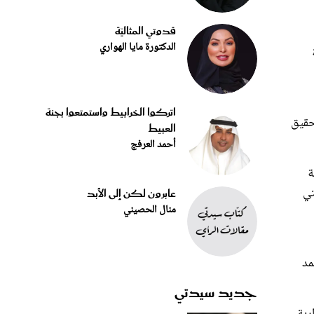
قدوتي المثاليّة
الدكتورة مايا الهواري
اتركوا الخرابيط واستمتعوا بجنة
حقيق
العبيط
أحمد العرفج
ة
 التي
عابرون لكن إلى الأبد
منال الحصيني
مد
جديد سيدتي
ة عمل وجلسة حوارية