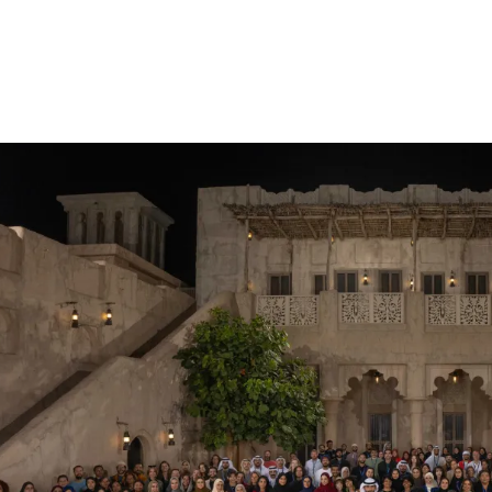
الات الرأي
تطبيقات سيدتي
ايل
دليل السفر
ارير
آخر الأخبار
وس سيدتي
مجلة سيد
غلاف رف