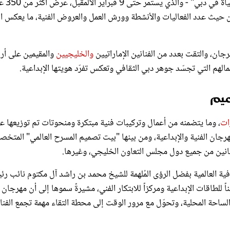
 من حيث عدد الفعاليات والأنشطة وورش العمل والعروض الفنية، ما يعكس ال
ان، والتقت بعدد من الفنانين الإماراتيين
والخليجيين
والمقيمين على أ
لهم التي تجسّد جوهر دبي الثقافي وتعكس تفرّد هويتها الإبداعية.
يم
ات
، وما يتضمنه من أعمال وتركيبات فنية مبتكرة ومنحوتات تم توزيعها ع
مهرجان الفنية والإبداعية، ومن بينها "بيت تصميم المسرح العالمي" المت
نين من جميع دول مجلس التعاون الخليجي، وغيرها.
 العالمية بفضل الرؤى المُلهمة للشيخ محمد بن راشد آل مكتوم نائب ر
للطاقات الإبداعية ومركزاً للابتكار الفني، مشيرةً سموها إلى أن مهرجان
لساحة المحلية، وتحوّل مع مرور الوقت إلى محطة التقاء مهمة تجمع الفنا