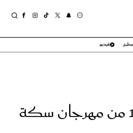
طبخ
فيديو
لايف ستايل
سياحة وسفر
منزل وديكور
تكنولوجيا
الشيخة لطيفة بنت محمد تفتتح النسخة الـ13 من مهرجان سكة