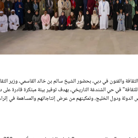
قافة والفنون في دبي، بحضور الشيخ سالم بن خالد القاسمي، وزير الثقا
ا "دبي للثقافة" في حي الشندغة التاريخي، بهدف توفير بيئة مبتكرة قادرة على 
أرض الدولة ودول الخليج، وتمكينهم من عرض إنتاجاتهم والمساهمة في إثراء
ويشهد المهرجان - المبادرة التي تندرج ضمن استرات