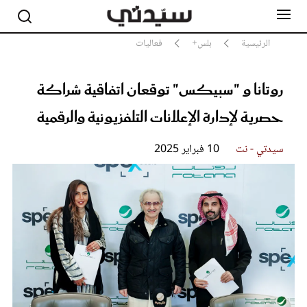
الرئيسية
بلس+
فعاليات
روتانا و "سبيكس" توقعان اتفاقية شراكة
مشاهير
أناقة
حصرية لإدارة الإعلانات التلفزيونية والرقمية
جمال
صحة ورشاقة
سيدتي - نت
10 فبراير 2025
سيدتي وطفلك
لايف ستايل
بلس+
فيديو
مطبخ سيدتي
مقالات الرأي
ستايل
تقارير