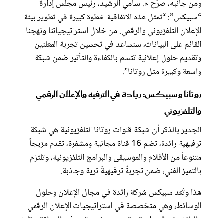
ومن جانبه، صرّح م. سامي الرشيد، رئيس مجلس إدارة
“سبيكس”: “تمثل هذه الاتفاقية خطوة كبيرة في تطوير بيئة
الإعلان التلفزيوني والرقمي. من خلال استراتيجياتنا ونهجنا
القائم على البيانات، سنساعد في تحسين تجربة المعلنين
وتقديم حلول إعلانية تتسم بالكفاءة والتأثير ضمن شبكة
واسعة وكبيرة مثل روتانا”.
روتانا وسبيكس: ريادة في الترفيه والإعلان الرقمي
والتلفزيوني
الجدير بالذكر أن شبكة قنوات روتانا التلفزيونية هي شبكة
ترفيهية رائدة، تضم 16 قناة مجانية ومشفرة، تقدم مزيجاً
متنوعاً من الأفلام والموسيقى والبرامج التلفزيونية، وتلتزم
بالتميز الفني، ضمن تجربةً ترفيهيةً ثرية وجاذبة.
هذا وتُعد سبيكس شركة رائدة في مجال الإعلان وحلول
الوسائط، وهي متخصصة في استراتيجيات الإعلان الرقمي