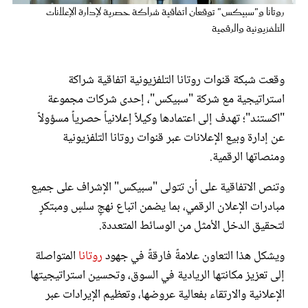
عروس سيدتي
روتانا و"سبيكس" توقعان اتفاقية شراكة حصرية لإدارة الإعلانات
التلفزيونية والرقمية
وقعت شبكة قنوات روتانا التلفزيونية اتفاقية شراكة
استراتيجية مع شركة "سبيكس"، إحدى شركات مجموعة
"اكستند"؛ تهدف إلى اعتمادها وكيلاً إعلانياً حصرياً مسؤولاً
عن إدارة وبيع الإعلانات عبر قنوات روتانا التلفزيونية
ومنصاتها الرقمية.
وتنص الاتفاقية على أن تتولى "سبيكس" الإشراف على جميع
مجلة سيدتي
مبادرات الإعلان الرقمي، بما يضمن اتباع نهجٍ سلسٍ ومبتكرٍ
لتحقيق الدخل الأمثل من الوسائط المتعددة.
غلاف رفمي
ويشكل هذا التعاون علامةً فارقةً في جهود
روتانا
المتواصلة
إلى تعزيز مكانتها الريادية في السوق، وتحسين استراتيجيتها
الإعلانية والارتقاء بفعالية عروضها، وتعظيم الإيرادات عبر