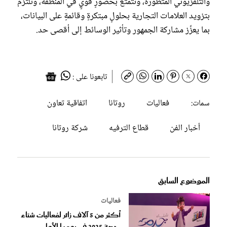
والتلفزيوني المتطورة، وتتمتع بحضورٍ قويٍ في المنطقة، وتلتزم
بتزويد العلامات التجارية بحلولٍ مبتكرةٍ وقائمةٍ على البيانات،
بما يعزِّز مشاركة الجمهور وتأثير الوسائط إلى أقصى حد.
تابعونا على :
فعاليات
روتانا
اتفاقية تعاون
سمات:
أخبار الفن
قطاع الترفيه
شركة روتانا
الموضوع السابق
فعاليات
أكثر من 5 آلاف زائر لفعاليات شتاء
جدة 2025 في يومها الأول