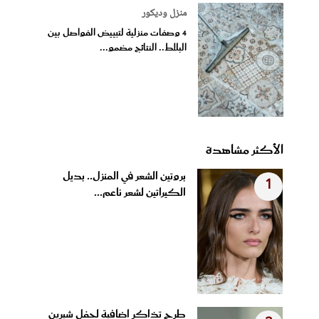
منزل وديكور
4 وصفات منزلية لتبييض الفواصل بين
البلاط.. النتائج مضمو...
الأكثر مشاهدة
بروتين الشعر في المنزل.. بديل
1
الكيراتين لشعر ناعم...
طرح تذاكر إضافية لحفل شيرين