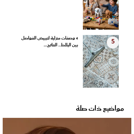
4 وصفات منزلية لتبييض الفواصل
5
بين البلاط.. النتائج...
مواضيع ذات صلة