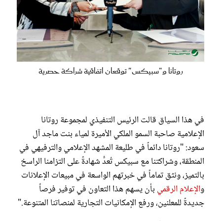
روتانا و"سبيكس" توقعان اتفاقية شراكة حصرية
في هذا السياق قالت الرئيس التنفيذي لمجموعة روتانا
الإعلامية صاحبة السمو الملكي الأميرة لمياء بنت ماجد آل
سعود: "روتانا دائماً في طليعة المشهد الإعلامي والترفيهي في
المنطقة، وشراكتنا مع سبيكس تُعدُّ شهادةً على التزامنا الراسخ
بالتميز، ونثق تماماً في خبرتهم الواسعة في مبيعات الإعلانات
و
الإعلام الرقمي
بأن يسهم هذا التعاون في توفير فرصاً
جديدةً للمعلنين، ورفع الإمكانيات التجارية لمنصاتنا المتنوعة."