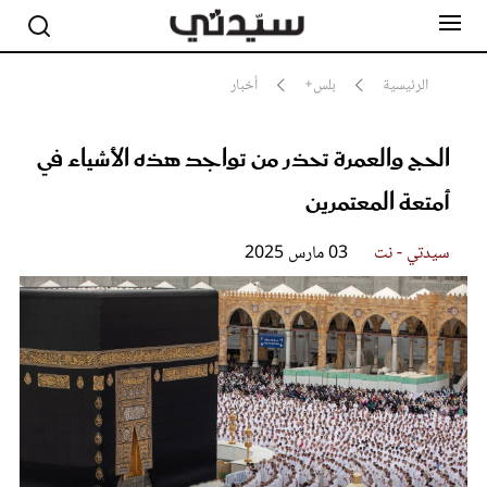
الرئيسية
بلس+
أخبار
الحج والعمرة تحذر من تواجد هذه الأشياء في
مشاهير
أناقة
أمتعة المعتمرين
جمال
صحة ورشاقة
سيدتي وطفلك
سيدتي - نت
03 مارس 2025
لايف ستايل
بلس+
فيديو
مطبخ سيدتي
مقالات الرأي
ستايل
تقارير