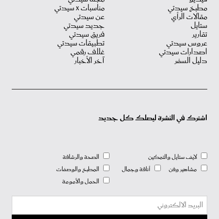
مطبخ سيدتي
مناسبات X سيدتي
مقالات الرأي
عن سيدتي
ستايل
جديد سيدتي
تقارير
فريق سيدتي
عروس سيدتي
تطبيقات سيدتي
اصدارات سيدتي
غلاف رقمي
دليل السفر
آخر الأخبار
اشترك في النشرة ليصلك كل جديد
لايف ستايل والتمكين
الصحة والرشاقة
مشاهير وفن
أناقة وجمال
المطبخ والوصفات
الحمل والأمومة