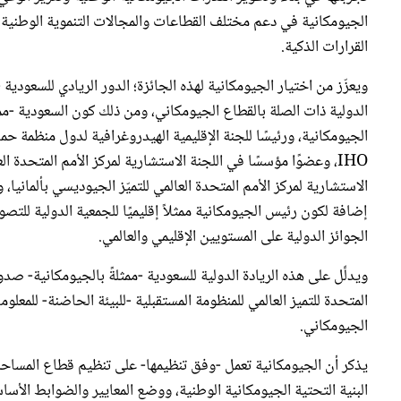
الجيومكانية في دعم مختلف القطاعات والمجالات التنموية الوطنية، 
القرارات الذكية.
ويعزّز من اختيار الجيومكانية لهذه الجائزة؛ الدور الريادي للسعودي
الدولية ذات الصلة بالقطاع الجيومكاني، ومن ذلك كون السعودية -ممثلة
IHO، وعضوًا مؤسسًا في اللجنة الاستشارية لمركز الأمم المتحدة ا
الاستشارية لمركز الأمم المتحدة العالمي للتميّز الجيوديسي بألمانيا
إضافة لكون رئيس الجيومكانية ممثلاً إقليميًا للجمعية الدولية لل
الجوائز الدولية على المستويين الإقليمي والعالمي.
ويدلِّل على هذه الريادة الدولية للسعودية -ممثلةً بالجيومكانية- صدو
المتحدة للتميز العالمي للمنظومة المستقبلية -للبيئة الحاضنة- للمعلو
الجيومكاني.
يذكر أن الجيومكانية تعمل -وفق تنظيمها- على تنظيم قطاع المساحة 
البنية التحتية الجيومكانية الوطنية، ووضع المعايير والضوابط الأسا