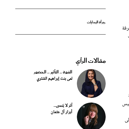
جرأة البدايات
رفة
مقالات الرأي
القوة .. التأثير .. الحضور
لمى بنت إبراهيم الشثري
ئيس
أثر لا يُنسى..
أبرار آل عثمان
لى