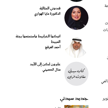
عة
قدوتي المثاليّة
الدكتورة مايا الهواري
ات
مات
اتركوا الخرابيط واستمتعوا بجنة
العبيط
أحمد العرفج
عابرون لكن إلى الأبد
منال الحصيني
المي
جديد سيدتي
وير