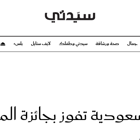
جمال
صحة ورشاقة
سيدتي وطفلك
لايف ستايل
بلس+
م
صحة ورشاقة
سيدتي وطفلك
بشرة
صحة
الحمل والولادة
ريحات
رشاقة و تغذية
مولودك
وعطور
أطفال ومراهقون
صحة الطفل
ودية تفوز بجائزة المنظ
مجلة سيدتي
مناسبات X سيدتي
ديو
عن سيدتي
بخ سيدتي
فريق سيدتي