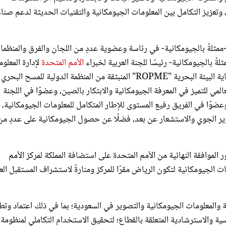
وتعزيز التكامل بين المعلومات الجيومكانية والتقنيات الحديثة لدعم صنا
ة -ممثلةً بالجيومكانية- في رئاسة وعضوية عددٍ من اللجان والفرق والمنظم
ً بالجيومكانية- رئيسًا للجنة العربية لخبراء
الأمم المتحدة
لإدارة المعلو
الجيومكانية، ورئيسًا للجنة الإقليمية الهيدروغرافية لدول منظمة حماية البيئة البحرية "ROPME" المنبثقة من المنظمة الدولية للمسح البحري
لعالمي للتميز في المعرفة الجيومكانية والابتكار بالصين، وعضوًا في اللجنة
، وعضوًا في الفريق رفيع المستوى للإطار المتكامل للمعلومات الجيومكانية،
تصوير الجوي والاستشعار عن بعد، فضلًا عن حصول الجيومكانية على عددٍ من
ر الموافقة النهائية من الأمم المتحدة على استضافة المملكة لمركز الأمم
مات الجيومكانية لتكون الرياض مقرًا للمركز ومنارةً لاستشراف المستقبل الع
والمعلومات الجيومكانية والتصوير في السعودية؛ بما في ذلك اعتماد وتط
سية والاسترشادية المتعلقة بالقطاع؛ لتحقيق الاستخدام التكاملي لمنظومة