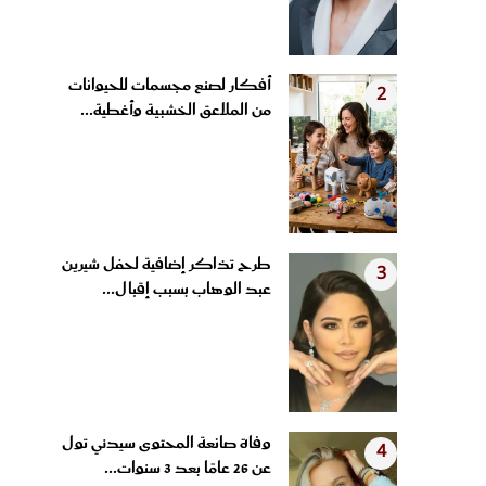
أفكار لصنع مجسمات للحيوانات
2
من الملاعق الخشبية وأغطية...
طرح تذاكر إضافية لحفل شيرين
3
عبد الوهاب بسبب إقبال...
وفاة صانعة المحتوى سيدني تول
4
عن 26 عامًا بعد 3 سنوات...