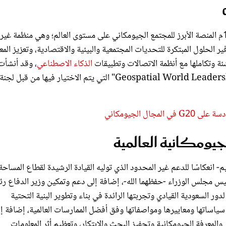
وتعد منظَّمة "‏GeospatialWorld‏" التي تأسست في العام 1996م المنصة الأبرز للمجتمع الجيومكاني على مستوى العالم؛ وهي منظمة غير
 الحلول المبتكرة للتحديات المجتمعية والبيئية والاقتصادية، وتعزيز المع
ئة وتكاملها مع أنظمة الاتصالات وتطبيقات
الذكاء الاصطناعي
، وقد أنشأت
بذلك منذ العام 2007م جوائز القيادة الجيومكانية "Geospatial World Leadership Awards‏" التي يتم الاختيار فيها من قبل لجنة
جيومكانية العالمية
- انعكاسًا للدعم غير المحدود الذي توليه القيادة الرشيدة لقطاع المساحة
يس مجلس الوزراء -حفظهما الله-، إضافة إلى دعم وتمكين وزير الدفاع ر
ور السعودية القيادي وتجربتها الرائدة في بناء وتطوير البنية التحتية
 سياساتها ومعاييرها ومواصفاتها وفق أفضل الممارسات العالمية، إضافة إ
والمعرفة الجيومكانية وتحفيز البحث والابتكار، وتعظيم أثر المعلومات