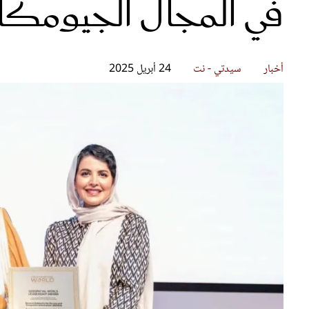
في المجال الجيومكا
قصص ملهمة
مق
شباب وبنات
ست
علاقات زوجية
تق
عر
أخبار
سيدتي - نت
24 أبريل 2025