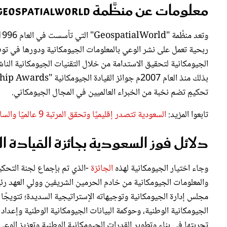
معلومات عن منظَّمة ‏GeospatialWorld
ربحية تعمل على نشر الوعي بالمعلومات الجيومكانية ودورها في توفير
الجيومكانية لتحقيق الاستدامة من خلال التقنيات الجيومكانية الناش
تحكيمٍ تضم نخبة من الخبراء العالميين في المجال الجيومكاني.
تابعوا المزيد:
السعودية تتصدر إقليميًّا وتحقق المرتبة 9 عالميًا والسادسة على G20 في المجال الجيومكاني
دلائل فوز السعودية بجائزة القيادة ال
وجاء اختيار الجيومكانية لهذه
الجائزة
-الذي تم بإجماع لجنة التحكيم
والمعلومات الجيومكانية من خادم الحرمين الشريفين وولي العهد رئ
مجلس إدارة الجيومكانية وتوجيهاته الإستراتيجية السديدة؛ تتويجًا لد
الجيومكانية الوطنية، وحوكمة البيانات الجيومكانية الوطنية وإعداد
تجربتها في بناء وتطوير القدرات الجيومكانية الوطنية وتعزيز الوعي 