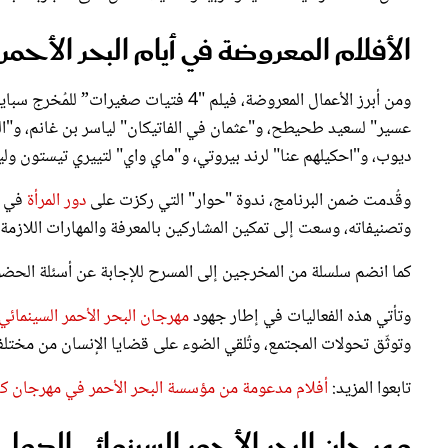
الأفلام المعروضة في أيام البحر الأحمر ل
ومن أبرز الأعمال المعروضة، فيلم "4 فتي
عسير" لسعيد طحيطح، و"عثمان في الفاتيكان" لياسر بن غانم، و"ال
ديوب، و"احكيلهم عنا" لرند بيروتي، و"ماي واي" لتييري تيستون ولي
وقُدمت ضمن البرنامج، ندوة "حوار" التي ركزت على
دور المرأة
في ال
وتصنيفاته، وسعت إلى تمكين المشاركين بالمعرفة والمهارات اللازمة 
كما انضم سلسلة من المخرجين إلى المسرح للإجابة عن أسئلة الح
وتأتي هذه الفعاليات في إطار جهود
مهرجان البحر الأحمر السينمائي
وتوثّق تحولات المجتمع، وتُلقي الضوء على قضايا الإنسان من مختلف 
تابعوا المزيد:
أفلام مدعومة من مؤسسة البحر الأحمر في مهرجان كان 25
مهرجان البحر الأحمر السينمائي الدولي