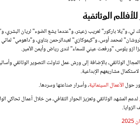
لأفلام الوثائقية
ات صغيرات” للمُخرج سبايك لي، و"يلا باركور" لعريب زعيتر، و"عندما يشع الضوء" لريان البشري، و
روشان" لمحمد أوس، و"كيموكازي" لعبدالرحمن بتاوي، و"داهومي" لماتي
زا ازو يلوس، "ورفعت عيني للسماء" لندى رياض وأيمن الأمير.
مجال الوثائقي، بالإضافة إلى ورش عمل تناولت التصوير الوثائقي وأسالي
لاستكمال مشاريعهم الإبداعية.
ضور حول
الأعمال السينمائية
، وأسرار صناعتها وسردها.
لدعم المشهد الوثائقي وتعزيز الحوار الثقافي، من خلال أعمال تحاكي الوا
الزوايا.
20