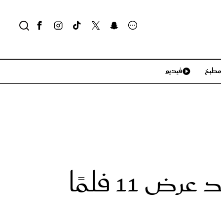
طبخ
فيديو
لايف ستايل
سياحة وسفر
منزل وديكور
تكنولوجيا
برنامج أيام البحر الأحمر للأفلام الوثائقية يشهد عرض 11 فلمًا