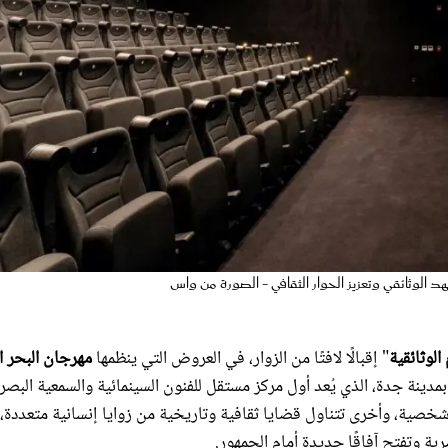
د الوثائقي وتعزيز الحوار الثقافي - الصورة من واس
 الوثائقية
" إقبالًا لافتًا من الزوار، في العروض التي ينظمها
مهرجان البحر ا
ينة جدة، الذي يُعد أول مركز مستقل للفنون السينمائية والسمعية البصر
صية، وأخرى تتناول قضايا ثقافية وتاريخية من زوايا إنسانية متعددة،
رية وتفتح آفاقًا جديدة أمام الجمهور.