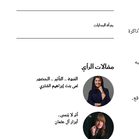
جرأة البدايات
"ذاكرة
به
مقالات الرأي
القوة .. التأثير .. الحضور
لمى بنت إبراهيم الشثري
قع،
أثر لا يُنسى..
أبرار آل عثمان