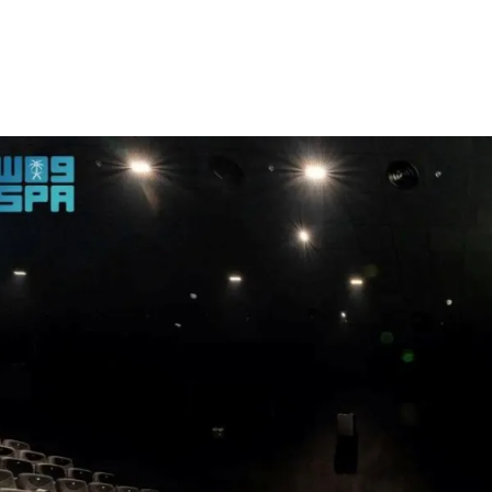
الات الرأي
تطبيقات سيدتي
ايل
دليل السفر
ارير
آخر الأخبار
وس سيدتي
مجلة سيد
غلاف رف