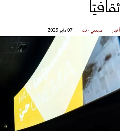
ثقافيًا
قصص ملهمة
مق
شباب وبنات
ست
علاقات زوجية
تق
عر
أخبار
سيدتي - نت
07 مايو 2025