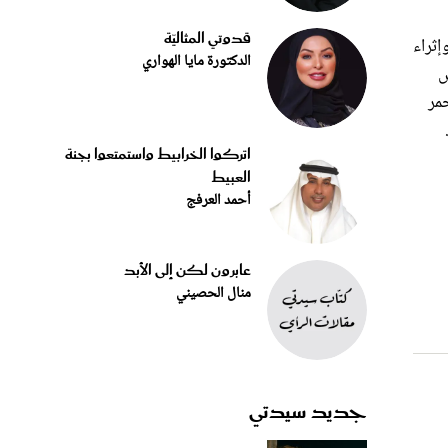
قدوتي المثاليّة
إثراء
الدكتورة مايا الهواري
الأولى خلال الفترة 12- 21 مارس
حمر
اتركوا الخرابيط واستمتعوا بجنة
العبيط
أحمد العرفج
عابرون لكن إلى الأبد
منال الحصيني
جديد سيدتي