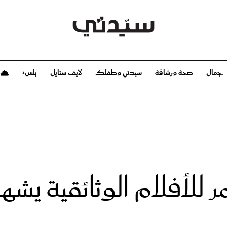
جمال
صحة ورشاقة
سيدتي وطفلك
لايف ستايل
بلس+
م
صحة ورشاقة
سيدتي وطفلك
بشرة
صحة
الحمل والولادة
ريحات
رشاقة و تغذية
مولودك
وعطور
أطفال ومراهقون
صحة الطفل
مجلة سيدتي
مناسبات X سيدتي
ديو
عن سيدتي
بخ سيدتي
فريق سيدتي