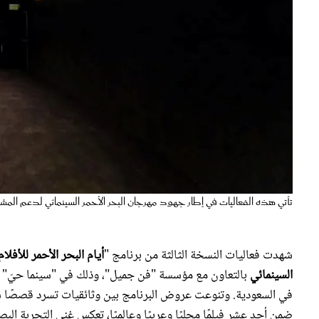
تأتي هذه الفعاليات في إطار جهود مهرجان البحر الأحمر السينمائي لدعم المشه
شهدت فعاليات النسخة الثالثة من برنامج "
أيام البحر الأحمر للأفلام
السينمائي
بالتعاون مع مؤسسة "فن جميل"، وذلك في "سينما حيّ" بمد
في السعودية. وتنوعت عروض البرنامج بين وثائقيات تسرد قصصًا شخ
ضمن أحد عشر فيلمًا محليًا وعربيًا وعالميًا، تعكس غنى التجربة البص