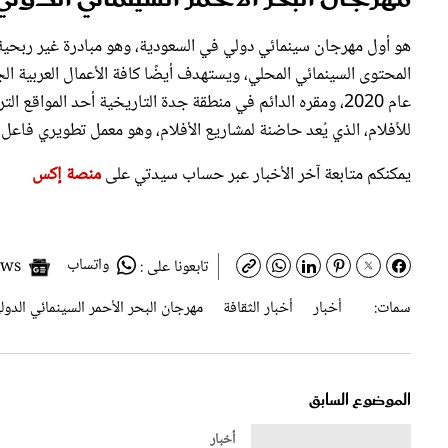
هو أول مهرجان سينمائي دولي في السعودية، وهو مبادرة غير ربحية أ
عام 2020، ومقره الدائم في منطقة جدة التاريخية أحد المواقع
للأفلام، الذي يُعد حاضنة لمشاريع الأفلام، وهو معمل تطويري فاعل طو
يمكنكم متابعة آخر الأخبار عبر حساب سيدتي على
منصة إكس
واتساب
Google News
تابعونا على :
سمات:
أخبار
أخبار الثقافة
ﻣﻬﺮﺟﺎﻥ ﺍﻟﺒﺤﺮ ﺍﻷﺣﻤﺮ ﺍﻟﺴﻴﻨﻤﺎﺋﻲ ﺍﻟﺪﻭﻟ
الموضوع السابق
أخبار