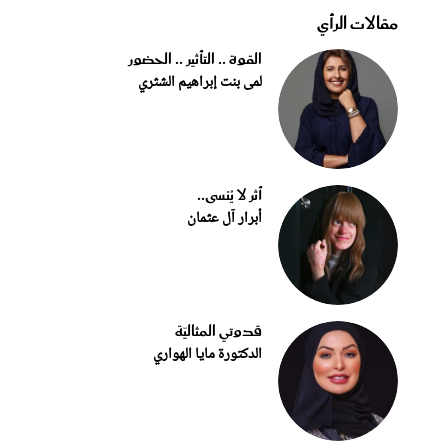
مقالات الرأي
القوة .. التأثير .. الحضور
لمى بنت إبراهيم الشثري
أثر لا يُنسى..
أبرار آل عثمان
قدوتي المثاليّة
الدكتورة مايا الهواري