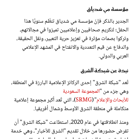
مؤسسة مي شدياق
الجدير بالذكر فإنّ مؤسسة مي شدياق تنظّم سنويًّا هذا
الحفل؛ لتكريم صحافيين وإعلاميين تميزوا في مجالاتهم،
وتركوا بصمات مؤثرة في تعزيز حرية التعبير، ونقل الحقيقة،
والدفاع عن قيم التعددية والانفتاح في المشهد الإعلامي
العربي والدولي.
نبذة عن شبكة الشرق
تُعد "شبكة الشرق" إحدى الركائز الإعلامية البارزة في المنطقة،
وهي جزء من "
المجموعة السعودية
للأبحاث والإعلام
" (
SRMG
)، التي تُعد أكبر مجموعة إعلامية
متكاملة في منطقة الشرق الأوسط وشمال أفريقيا.
ومنذ انطلاقتها في عام 2020، استطاعت "شبكة الشرق" أن
تفرض حضورها من خلال تقديم "الشرق للأخبار"، وهي خدمة