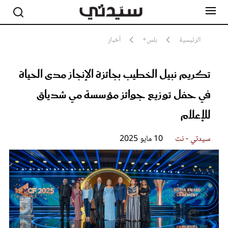
الرئيسية
بلس+
أخبار
تكريم نبيل الخطيب بجائزة الإنجاز مدى الحياة
مشاهير
أناقة
في حفل توزيع جوائز مؤسسة مي شدياق
جمال
صحة ورشاقة
للإعلام
سيدتي وطفلك
لايف ستايل
سيدتي - نت
10 مايو 2025
بلس+
فيديو
مطبخ سيدتي
مقالات الرأي
ستايل
تقارير