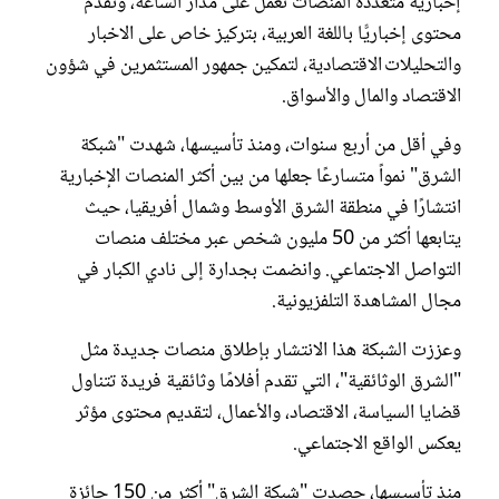
إخبارية متعددة المنصات تعمل على مدار الساعة، وتقدم
محتوى إخباريًّا باللغة العربية، بتركيز خاص على الاخبار
والتحليلات الاقتصادية، لتمكين جمهور المستثمرين في شؤون
الاقتصاد والمال والأسواق.
وفي أقل من أربع سنوات، ومنذ تأسيسها، شهدت "شبكة
الشرق" نمواً متسارعًا جعلها من بين أكثر المنصات الإخبارية
انتشارًا في منطقة الشرق الأوسط وشمال أفريقيا، حيث
يتابعها أكثر من 50 مليون شخص عبر مختلف منصات
التواصل الاجتماعي. وانضمت بجدارة إلى نادي الكبار في
مجال المشاهدة التلفزيونية.
وعززت الشبكة هذا الانتشار بإطلاق منصات جديدة مثل
"الشرق الوثائقية"، التي تقدم أفلامًا وثائقية فريدة تتناول
قضايا السياسة، الاقتصاد، والأعمال، لتقديم محتوى مؤثر
يعكس الواقع الاجتماعي.
منذ تأسيسها، حصدت "شبكة الشرق" أكثر من 150 جائزة