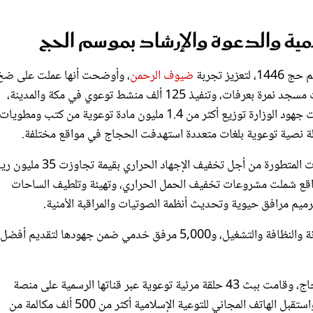
امية والدعوة والإرشاد بموسم الحج
ز تجربة
ضيوف الرحمن
، وأوضحت أنها عملت على ضخ 
من 1.6 مليون لتر من المياه ضمن مشروع سقيا الحجاج في ساحات مسجد نمرة بعرفات، وتنفيذ 125 ألف منشط توعوي في مكة والمدينة،
بمشاركة 1700 داعية وعالمٍ لتقديم الإرشاد الديني المباشر، وتضمنت جهود الوزارة توزيع أكثر من 1.4 مليون مادة توعوية من كتب ومطويات
تنفيذ سلسلة من المشروعات المتطورة من أجل تخفيف الإجهاد الحراري بقيمة ت
ع شملت مشروعات تخفيف الحمل الحراري، وتهيئة وتلطيف الساحات
ميم مرافق حيوية وتحديث أنظمة الصوتيات والمراقبة الأمنية.
كما هيأت 1,066 مسجدًا وجامعًا في مكة والمدينة من ناحية الصيانة والنظافة والتشغيل، و5,000 مرفق خدمي ضمن جهودها لتقديم أفضل
وعبر المنصات الرقمية، استهدفت الوزارة تحسين تجربة وبيئة الحجاج، وقامت ببث 43 حلقة مرئية توعوية عبر قناتها الرسمية على منصة
يوتيوب، ضمن برامج "البرنامج الدعوي، حديث الحج، خير الأيام"، واستقبل الهاتف المجاني للتوعية الإسلامية أكثر من 500 ألف مكالمة من