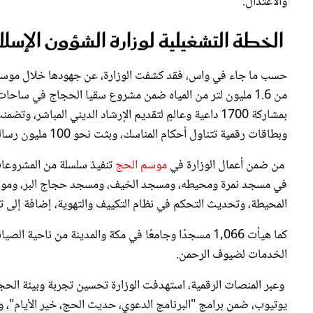
والاعتدال.
الخطة التشغيلية لوزارة الشؤون الإسل
حسب ما جاء في واس، فقد كشفت الوزارة، عن جهودها خلال موسم حج 1446، لتعزي
وبطاقات رقمية تتناول أحكام المناسك، وبثت نحو 100 مليون رسالة نصية توعوية بلغات متعددة استهدفت الحجاج في مواقع مختلفة.
من ضمن أعمال الوزارة في
موسم الحج
في مسجد نمرة ومحيطه، ومسجد الخيف، ومسجد حجاج البر، ومواق
المحيطة، وتحديث التحكم في نظام التكييف والتهوية، إضافة إلى تر
الخدمات لضيوف الرحمن.