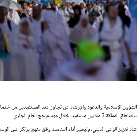
سم حج 1446 هجريا، كشفت وزارة الشؤون الإسلامية والدعوة والإرشاد عن تجاوز عدد المستفيدين من خدما
لال موسم حج العام الجاري.
شاد تعزيز الوعي الديني، وتيسير أداء المناسك وفق منهج يرتكز على الوس