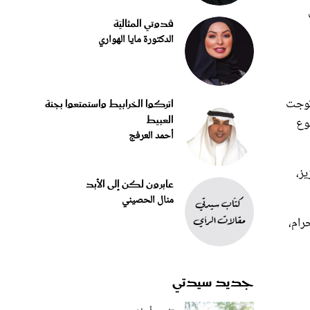
قدوتي المثاليّة
الدكتورة مايا الهواري
 توجت
اتركوا الخرابيط واستمتعوا بجنة
العبيط
، بمجموع
أحمد العرفج
يز،
عابرون لكن إلى الأبد
منال الحصيني
رام،
جديد سيدتي