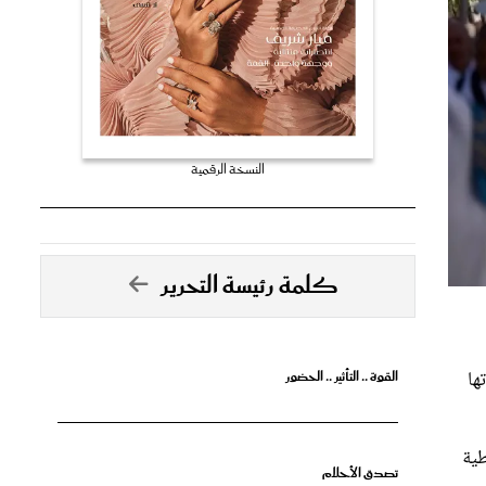
النسخة الرقمية
كلمة رئيسة التحرير
تها
القوة .. التأثير .. الحضور
طية
تصدق الأحلام