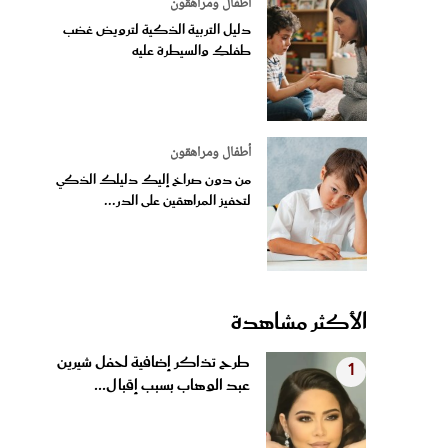
أطفال ومراهقون
دليل التربية الذكية لترويض غضب
طفلكِ والسيطرة عليه
أطفال ومراهقون
من دون صراخ إليك دليلك الذكي
لتحفيز المراهقين على الدر...
الأكثر مشاهدة
طرح تذاكر إضافية لحفل شيرين
1
عبد الوهاب بسبب إقبال...