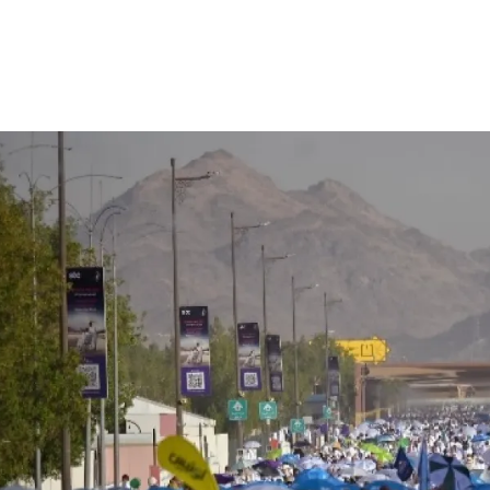
الات الرأي
تطبيقات سيدتي
ايل
دليل السفر
ارير
آخر الأخبار
وس سيدتي
مجلة سيد
غلاف رف