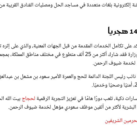
والمستفيدين، كما بثت 4 ملايين رسالة مرئية عبر 340 شاشة إلكترونية بلغات متعددة في مساجد الحل ومصليات الفنادق القريبة من
د على تكامل الخدمات المقدمة من قبل الجهات المعنية، والذي على إثره
الخطة التشغيلية في موسم الحج بالنجاح، وحسب ما كشفت عنه الوزارة فقد شارك أكثر من 25 ألف متطوع في مختلف مناطق المملكة
 نائب رئيس اللجنة الدائمة للحج والعمرة الأمير سعود بن مشعل بن عبدالعز
لحجاج
بيت الله الح
الحرمين الشريفين