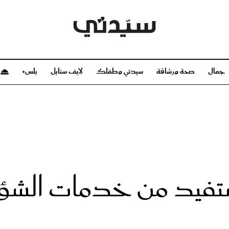
جمال
صحة ورشاقة
سيدتي وطفلك
لايف ستايل
بلس+
م
صحة ورشاقة
سيدتي وطفلك
بشرة
صحة
الحمل والولادة
ريحات
رشاقة و تغذية
مولودك
وعطور
أطفال ومراهقون
صحة الطفل
لايين مستفيد من خدمات ال
مجلة سيدتي
مناسبات X سيدتي
ديو
عن سيدتي
بخ سيدتي
فريق سيدتي