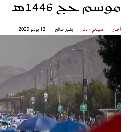
موسم حج 1446هـ
قصص ملهمة
مق
شباب وبنات
ست
علاقات زوجية
تق
عر
أخبار
سيدتي - نت
بشير صالح
13 يونيو 2025