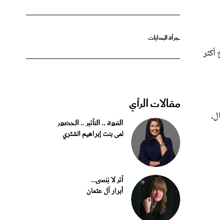
جرأة البدايات
أكثر
مقالات الرأي
جاوزت 35 مليون ريال،
القوة .. التأثير .. الحضور
لمى بنت إبراهيم الشثري
أثر لا يُنسى..
أبرار آل عثمان