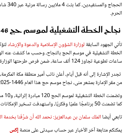
الحجاج 
الحرم.
نجاح الخطة التشغيلية لموسم حج 1446 هجريا
تأتي الجهود السابقة
لوزارة الشؤون الإسلامية والدعوة والإرشاد
لتؤك
ساعات تطوعية تجاوز 124 ألف ساعة، ضمن فرص طرحتها الوزارة لخدمة ضيوف الرحمن.
تجدر الإشارة إلى أنه قبل أيام، أعلن نائب أمير منطقة مكة المكرمة،
من مقر الإمارة بمشعر منى، نجاح موسم حج هذا العام 1446-2025، أمنيًا وصحيًا وخدميًا.
وتضمنت الخطة التشغيلية لموسم الحج 120 مبادرة إثرائية، و10 مسارات ذكية، تلعب دورًا هامًا في تعزيز التجربة الرقمية
كما تضمنت 50 برنامجًا علميًا وفكريًا، واستهدفت تسخير الإمكانات البشرية لأكثر من ألفين موظف سعودي مؤهل لخدمة ضيوف الرحمن.
تابعي أيضا
الملك سلمان بن عبدالعزيز: نحمد الله أن شرَّفَنا بخدمة 
يمكنكم متابعة آخر الأخبار عبر حساب سيدتي على منصة
إكس