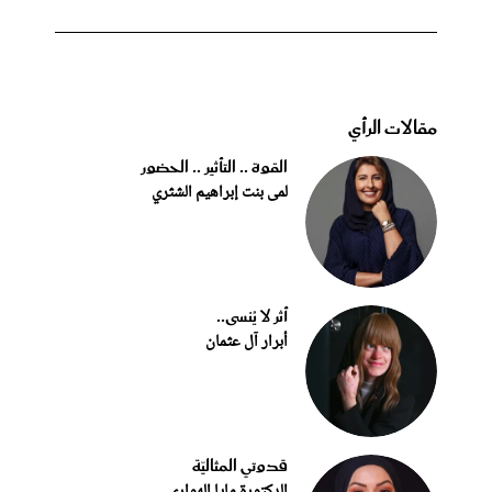
مقالات الرأي
القوة .. التأثير .. الحضور
لمى بنت إبراهيم الشثري
أثر لا يُنسى..
أبرار آل عثمان
قدوتي المثاليّة
الدكتورة مايا الهواري