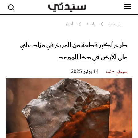
الرئيسية
بلس+
أخبار
طرح أكبر قطعة من المريخ في مزاد علني
مشاهير
أناقة
على الأرض في هذا الموعد
جمال
صحة ورشاقة
سيدتي وطفلك
سيدتي - نت
14 يوليو 2025
لايف ستايل
بلس+
فيديو
مطبخ سيدتي
مقالات الرأي
ستايل
تقارير