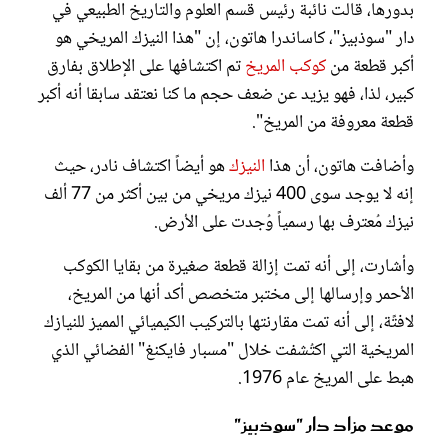
بدورها، قالت نائبة رئيس قسم العلوم والتاريخ الطبيعي في
دار "سوذبيز"، كاساندرا هاتون، إن "هذا النيزك المريخي هو
أكبر قطعة من
كوكب المريخ
تم اكتشافها على الإطلاق بفارق
كبير، لذا، فهو يزيد عن ضعف حجم ما كنا نعتقد سابقا أنه أكبر
قطعة معروفة من المريخ".
وأضافت هاتون، أن هذا
النيزك
هو أيضاً اكتشاف نادر، حيث
إنه لا يوجد سوى 400 نيزك مريخي من بين أكثر من 77 ألف
نيزك مُعترف بها رسمياً وُجدت على الأرض.
وأشارت، إلى أنه تمت إزالة قطعة صغيرة من بقايا الكوكب
الأحمر وإرسالها إلى مختبر متخصص أكد أنها من المريخ،
لافتًة، إلى أنه تمت مقارنتها بالتركيب الكيميائي المميز للنيازك
المريخية التي اكتُشفت خلال "مسبار فايكنغ" الفضائي الذي
هبط على المريخ عام 1976.
موعد مزاد دار "سوذبيز"