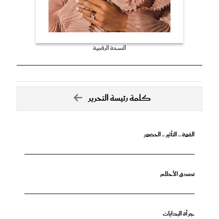
النسخة الرقمية
كلمة رئيسة التحرير
القوة .. التأثير .. الحضور
تصدق الأحلام
جرأة البدايات