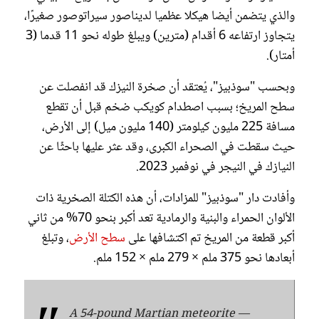
والذي يتضمن أيضا هيكلا عظميا لديناصور سيراتوصور صغيرًا،
يتجاوز ارتفاعه 6 أقدام (مترين) ويبلغ طوله نحو 11 قدما (3
أمتار).
وبحسب "سوذبيز"، يُعتقد أن صخرة النيزك قد انفصلت عن
سطح المريخ؛ بسبب اصطدام كويكب ضخم قبل أن تقطع
مسافة 225 مليون كيلومتر (140 مليون ميل) إلى الأرض،
حيث سقطت في الصحراء الكبرى، وقد عثر عليها باحثًا عن
النيازك في النيجر في نوفمبر 2023.
وأفادت دار "سوذبيز" للمزادات، أن هذه الكتلة الصخرية ذات
الألوان الحمراء والبنية والرمادية تعد أكبر بنحو 70% من ثاني
أكبر قطعة من المريخ تم اكتشافها على
سطح الأرض
، وتبلغ
أبعادها نحو 375 ملم × 279 ملم × 152 ملم.
A 54-pound Martian meteorite —