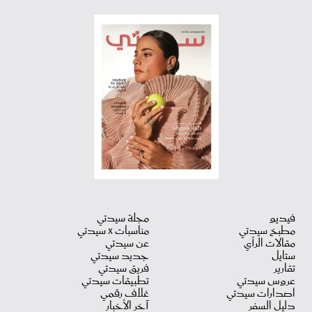
فيديو
مجلة سيدتي
مطبخ سيدتي
مناسبات X سيدتي
مقالات الرأي
عن سيدتي
ستايل
جديد سيدتي
تقارير
فريق سيدتي
عروس سيدتي
تطبيقات سيدتي
اصدارات سيدتي
غلاف رقمي
دليل السفر
آخر الأخبار