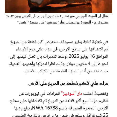
عروس سيدتي
يُقال إن النيزك المريخي هو أكبر قطعة من المريخ على الأرض ويزن 24.67
كيلوغرام - الصورة من حساب دار "سوذبيز" على منصة "إكس"
في خطوة لافتة وغير مسبوقة، ستعرض أكبر قطعة من المريخ
تم اكتشافها على سطح الأرض، في مزاد علني يوم الأربعاء
الموافق 16 يوليو 2025، وسط تقديرات بأن تصل قيمتها إلى
نحو 2 إلى 4 ملايين دولار، وذلك نظرًا لندرتها وأهميتها العلمية،
حيث تعد من أندر النيازك القادمة من الكوكب الأحمر.
مجلة سيدتي
مزاد علني لأكبر قطعة من المريخ على الأرض
غلاف رفمي
وتفصيلاً، أعلنت
دار "سوذبيز"
للمزادات في نيويورك، عن
تنظيم مزادا لبيع أكبر قطعة من المريخ تم اكتشافها على سطح
الأرض، الصخرة المعروفة باسم NWA 16788، يبلغ وزنها
25 كيلوغرامًا، وستعرض ضمن مزاد خاص بالتاريخ الطبيعي،