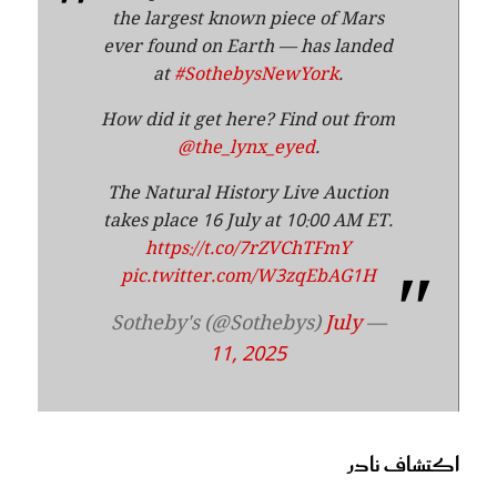
the largest known piece of Mars
ever found on Earth — has landed
at
#SothebysNewYork
.
How did it get here? Find out from
@the_lynx_eyed
.
The Natural History Live Auction
takes place 16 July at 10:00 AM ET.
https://t.co/7rZVChTFmY
pic.twitter.com/W3zqEbAG1H
July
— Sotheby's (@Sothebys)
11, 2025
اكتشاف نادر