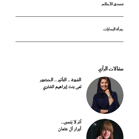
تصدق الأحلام
جرأة البدايات
مقالات الرأي
القوة .. التأثير .. الحضور
لمى بنت إبراهيم الشثري
أثر لا يُنسى..
أبرار آل عثمان