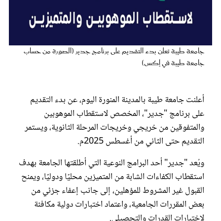
عروس سيدتي
جامعة طيبة تعلن بدء التقديم على برنامج جدير (الصورة من حساب
جامعة طيبة في إكس)
أعلنت جامعة طيبة بالمدينة المنورة اليوم، عن بدء التقديم
على برنامج "جدير"، المخصص لاستقطاب الموهوبين
والمتفوقين من خريجي وخريجات المرحلة الثانوية، ويستمر
التقديم حتى الثاني من أغسطس 2025م.
مجلة سيدتي
ويُعد "جدير" أحد البرامج النوعية التي أطلقتها الجامعة بهدف
غلاف رفمي
استقطاب الكفاءات الشابة من المتميزين محليًا ودوليًا، ويمنح
القبول غير المشروط للمؤهلين، إلى جانب إعفاء جزئي من
بعض المقررات الجامعية، واعتماد اختبارات دولية مكافئة
لاختبارات القدرات والتحصيلي.