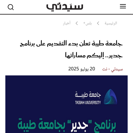
الرئيسية
بلس+
أخبار
جامعة طيبة تعلن بدء التقديم على برنامج
مشاهير
أناقة
جدير.. إليكم مساراتها
جمال
صحة ورشاقة
سيدتي وطفلك
سيدتي - نت
20 يوليو 2025
لايف ستايل
بلس+
فيديو
مطبخ سيدتي
مقالات الرأي
ستايل
تقارير