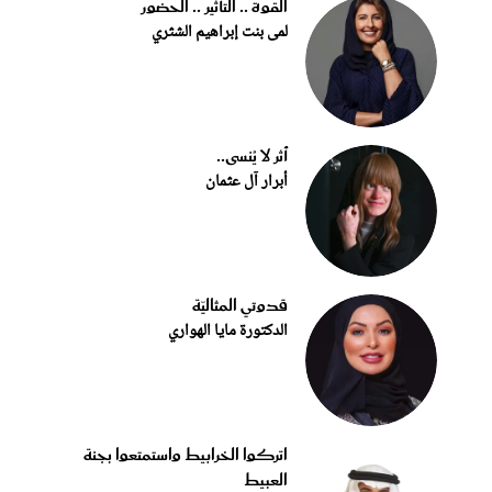
القوة .. التأثير .. الحضور
لمى بنت إبراهيم الشثري
أثر لا يُنسى..
أبرار آل عثمان
قدوتي المثاليّة
الدكتورة مايا الهواري
اتركوا الخرابيط واستمتعوا بجنة
العبيط