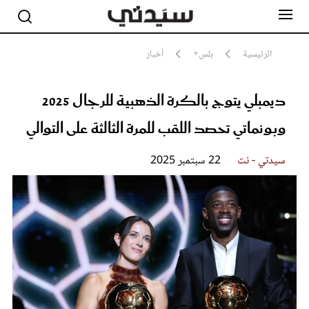
الرئيسية
بلس+
أخبار
ديمبلي يتوج بالكرة الذهبية للرجال 2025
مشاهير
أناقة
وبونماتي تحصد اللقب للمرة الثالثة على التوالي
جمال
صحة ورشاقة
سيدتي وطفلك
سيدتي - نت
22 سبتمبر 2025
لايف ستايل
بلس+
فيديو
مطبخ سيدتي
مقالات الرأي
ستايل
تقارير