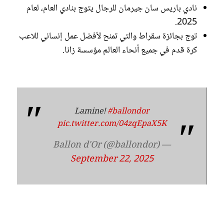
نادي باريس سان جيرمان للرجال يتوج بنادي العام، لعام
2025.
توج بجائزة سقراط والتي تمنح لأفضل عمل إنساني للاعب
كرة قدم في جميع أنحاء العالم مؤسسة زانا.
Lamine!
#ballondor
pic.twitter.com/04zqEpaX5K
— Ballon d'Or (@ballondor)
September 22, 2025