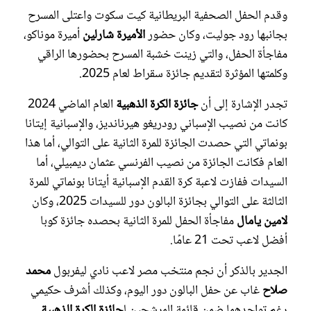
وقدم الحفل الصحفية البريطانية كيت سكوت واعتلى المسرح
بجانبها رود جوليت، وكان حضور
الأميرة شارلين
أميرة موناكو،
مفاجأة الحفل، والتي زينت خشبة المسرح بحضورها الراقي
وكلمتها المؤثرة لتقديم جائزة سقراط لعام 2025.
تجدر الإشارة إلى أن
جائزة الكرة الذهبية
العام الماضي 2024
كانت من نصيب الإسباني رودريغو هيرنانديز، والإسبانية إيتانا
بونماتي التي حصدت الجائزة للمرة الثانية على التوالي، أما هذا
العام فكانت الجائزة من نصيب الفرنسي عثمان ديمبيلي، أما
السيدات ففازت لاعبة كرة القدم الإسبانية أيتانا بونماتي للمرة
الثالثة على التوالي بجائزة البالون دور للسيدات 2025، وكان
لامين يامال
مفاجأة الحفل للمرة الثانية بحصده جائزة كوبا
أفضل لاعب تحت 21 عامًا.
الجدير بالذكر أن نجم منتخب مصر لاعب نادي ليفربول
محمد
صلاح
غاب عن حفل البالون دور اليوم، وكذلك أشرف حكيمي
رغم تواجدهما ضمن قائمة المرشحين ل
جائزة الكرة الذهبية