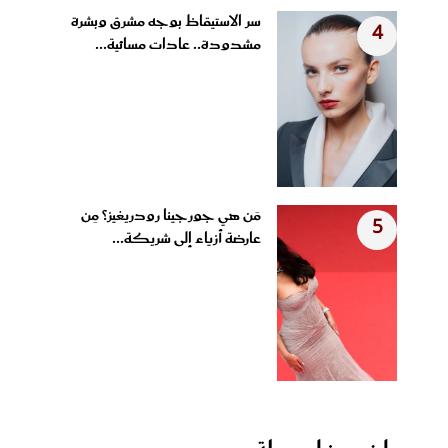
سر الاستيقاظ بوجه مشرق وبشرة
4
مشدودة.. عادات مسائية...
مَن هي جورجينا رودريغيز؟ مِن
5
عارضة أزياء إلى شريكة...