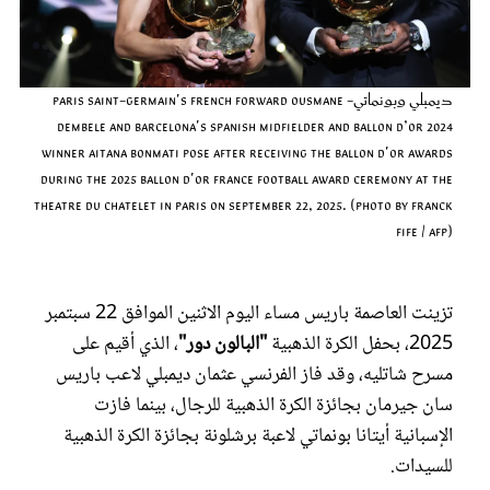
عروس سيدتي
ديمبلي وبونماتي- Paris Saint-Germain's French forward Ousmane
Dembele and Barcelona's Spanish midfielder and Ballon d’Or 2024
winner Aitana Bonmati pose after receiving the Ballon d'Or awards
during the 2025 Ballon d'Or France Football award ceremony at the
Theatre du Chatelet in Paris on September 22, 2025. (Photo by Franck
FIFE / AFP)
تزينت العاصمة باريس مساء اليوم الاثنين الموافق 22 سبتمبر
مجلة سيدتي
2025، بحفل الكرة الذهبية
"البالون دور"
، الذي أقيم على
مسرح شاتليه، وقد فاز الفرنسي عثمان ديمبلي لاعب باريس
غلاف رفمي
سان جيرمان بجائزة الكرة الذهبية للرجال، بينما فازت
الإسبانية أيتانا بونماتي لاعبة برشلونة بجائزة الكرة الذهبية
للسيدات.