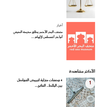
أخبار
متحف البحر الأحمر يطلق مخيمه الصيفي
أواخر أغسطس لإلهام ...
الأكثر مشاهدة
4 وصفات منزلية لتبييض الفواصل
1
بين البلاط.. النتائج...