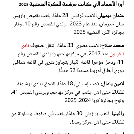
أبرز الأسماء التي كانت مرشحة للكرة الذهبية 2025
عثمان ديمبيلي:
لاعب فرنسي، 28 عامًا، يلعب بقميص باريس
سان جيرمان، منذ عام 2023، يرتدي القميص رقم 10، وفاز
بجائزة الكرة الذهبية 2025.
محمد صلاح:
لاعب مصري، 33 عامًا، انتقل لصفوف
نادي
ليفربول
منذ 2017، في مركزمهاجم، ويرتدي القميص رقم
11، ودخل مؤخرا قائمة الكبار بتجاوز هنري في قائمة هدافي
دوري أبطال أوروبا مسددًا 52 هدفًا.
لامين يامال:
لاعب إسباني، 18 عامًا، التحق بنادي برشلونة
2022 حتى الآن، يلعب في مركز مهاجم، ويرتدي القميص 41،
وتوج بجائزة كوبا 2024، 2025.
رافينيا:
لاعب برازيلي، 30 عامًا، يلعب في صفوف برشلونة من
2022 حتى الآن، مركز وسط.