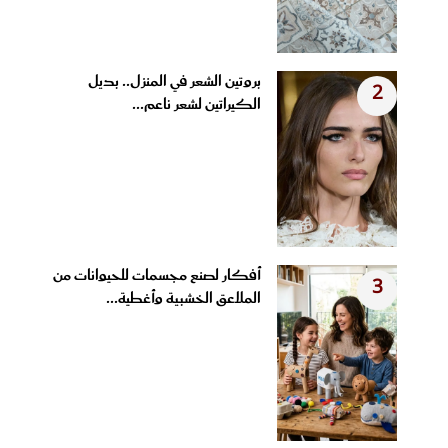
بروتين الشعر في المنزل.. بديل
2
الكيراتين لشعر ناعم...
أفكار لصنع مجسمات للحيوانات من
3
الملاعق الخشبية وأغطية...