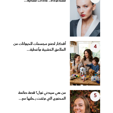
مشدودة.. عادات مسائية...
أفكار لصنع مجسمات للحيوانات من
4
الملاعق الخشبية وأغطية...
من هي سيدني تول؟ قصة صانعة
5
المحتوى التي وثقت رحلتها مع...