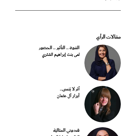
مقالات الرأي
القوة .. التأثير .. الحضور
لمى بنت إبراهيم الشثري
أثر لا يُنسى..
أبرار آل عثمان
قدوتي المثاليّة