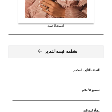
النسخة الرقمية
كلمة رئيسة التحرير
القوة .. التأثير .. الحضور
تصدق الأحلام
جرأة البدايات