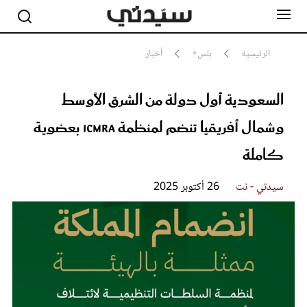
الرئيسية
بلس+
أخبار
السعودية أول دولة من الشرق الأوسط
مشاهير
أناقة
وشمال أفريقيا تنضم لمنظمة ICMRA بعضوية
جمال
صحة ورشاقة
كاملة
سيدتي وطفلك
لايف ستايل
سيدتي - نت
26 أكتوبر 2025
بلس+
فيديو
مطبخ سيدتي
مقالات الرأي
ستايل
تقارير