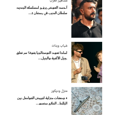
مشاهير العرب
أحمد العوضى يروّج لمسلسله الجديد
سلطان الديب في رمضان 2...
شباب وبنات
لماذا تعود النوستالجيا بقوة؟ سر تعلق
جيل الألفية والجيل...
منزل وديكور
4 وصفات منزلية لتبييض الفواصل بين
البلاط.. النتائج مضمو...