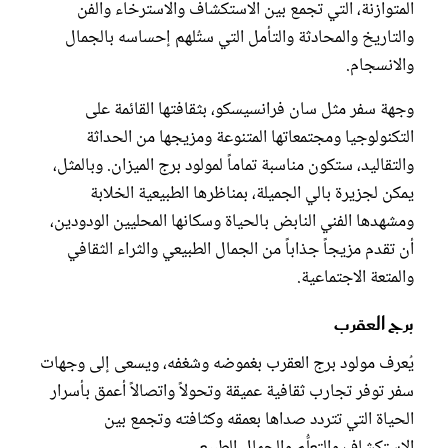
المتوازنة، التي تجمع بين الاستكشاف والاسترخاء والفن
والتاريخ والمحادثة والتأمل التي ستُلهم إحساسه بالجمال
والانسجام.
وجهة سفر مثل سان فرانسيسكو، بثقافتها القائمة على
التكنولوجيا ومجتمعاتها المتنوعة ومزيجها من الحداثة
والتقاليد، ستكون مناسبة تماماً لمولود برج الميزان. وبالمثل،
يمكن لجزيرة بالي الجميلة، بمناظرها الطبيعية الخلابة
ومشهدها الفني النابض بالحياة وسكانها المحليين الودودين،
أن تقدم مزيجاً جذاباً من الجمال الطبيعي والثراء الثقافي
والمتعة الاجتماعية.
برج العقرب
يُعرف مولود برج العقرب بغموضه وشغفه، ويسعى إلى وجهات
سفر توفر تجارب ثقافية عميقة وتحولاً واتصالاً أعمق بأسرار
الحياة التي تتردد صداها بعمقه وكثافته وتجمع بين