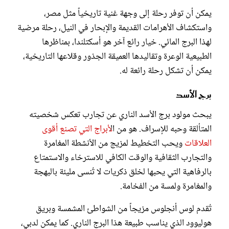
يمكن أن توفر رحلة إلى وجهة غنية تاريخياً مثل مصر،
واستكشاف الأهرامات القديمة والإبحار في النيل، رحلة مرضية
لهذا البرج المائي. خيار رائع آخر هو أسكتلندا، بمناظرها
الطبيعية الوعرة وتقاليدها العميقة الجذور وقلاعها التاريخية،
يمكن أن تشكل رحلة رائعة له.
برج الأسد
يبحث مولود برج الأسد الناري عن تجارب تعكس شخصيته
المتألقة وحبه للإسراف. هو من ال
أبراج التي تصنع أقوى
العلاقات
ويحب التخطيط لمزيج من الأنشطة المغامرة
والتجارب الثقافية والوقت الكافي للاسترخاء والاستمتاع
بالرفاهية التي يحبها لخلق ذكريات لا تُنسى مليئة بالبهجة
والمغامرة ولمسة من الفخامة.
تُقدم لوس أنجلوس مزيجاً من الشواطئ المشمسة وبريق
هوليوود الذي يناسب طبيعة هذا البرج الناري. كما يمكن لدبي،