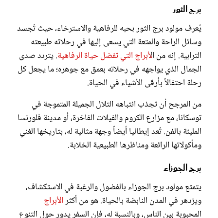
برج الثور
يُعرف مولود برج الثور بحبه للرفاهية والاسترخاء، حيث تُجسد
وسائل الراحة والمتعة التي يسعى إليها في رحلاته طبيعته
الترابية. إنه من ال
أبراج التي تفضل حياة الرفاهية
. يتردد صدى
الجمال الذي يواجهه في رحلاته بعمق مع جوهره؛ ما يجعل كل
رحلة احتفالاً بأرقى الأشياء في الحياة.
من المرجح أن تجذب انتباهه التلال الجميلة المتموجة في
توسكانا، مع مزارع الكروم والفيلات الفاخرة، أو مدينة فلورنسا
المليئة بالفن. تُعد إيطاليا أيضاً وجهة مثالية له، بتاريخها الغني
ومأكولاتها الرائعة ومناظرها الطبيعية الخلابة.
برج الجوزاء
يتمتع مولود برج الجوزاء بالفضول والرغبة في الاستكشاف،
ويزدهر في المدن النابضة بالحياة. هو من أكثر
الأبراج
المحبوبة بين الناس، وبالنسبة له، فإن السفر يدور حول التنوع