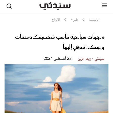
الرئيسية
بلس+
الأبراج
وجهات سياحية تناسب شخصيتك وصفات
مشاهير
أناقة
برجك.. تعرفي إليها
جمال
صحة ورشاقة
سيدتي وطفلك
سيدتي - ريما الزين
23 أغسطس 2024
لايف ستايل
بلس+
فيديو
مطبخ سيدتي
مقالات الرأي
ستايل
تقارير