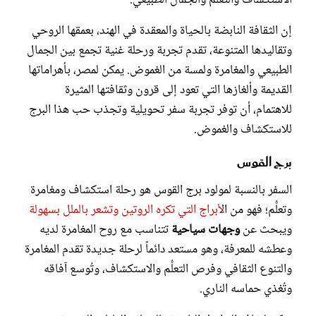
الاستكشاف والتعلُّم والجمال الطبيعي.
إن الثقافة النابضة بالحياة والمعقدة في الهند، بعمقها الروحي
وتقاليدها المتنوعة، تقدم تجربة ورحلة غنية تجمع بين الجمال
الطبيعي والمغامرة ولمسة من الغموض. يمكن لمصر، بأهراماتها
القديمة وألغازها التي تعود إلى قرون وثقافتها المثيرة
للاهتمام، أن توفر تجربة سفر تحويلية وتجذب حب هذا البرج
للاستكشاف والغموض.
برج القوس
السفر بالنسبة لمولود برج القوس هو رحلة استكشاف ومغامرة
وتعلُّم؛ فهو من ال
أبراج التي تكره الروتين وتشعر بالملل بسهولة
ويبحث عن
وجهات سياحية
تتناسب مع روح المغامرة لديه
وعطشه للمعرفة، وهو مستعد دائماً لرحلة جديدة تقدم المغامرة
والتنوع الثقافي وفرص التعلُّم والاستكشاف، وتُوسع آفاقه
وتُغذي حماسه الناري.