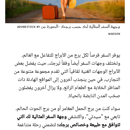
عروس سيدتي
وجهة السفر المثالية لك حسب برجك -الصورة من AdobeStock By
Masson
يوفر السفر فرصاً لكل برج من الأبراج للتفاعل مع العالم،
وتختلف وجهات السفر أيضاً وفقاً لبرجك، حيث يفضل بعض
الأبراج الوجهات الغنية ثقافياً التي تقدم مجموعة متنوعة من
التجارب، في حين ينجذب آخرون إلى المواقع الهادئة ذات
مجلة سيدتي
المناظر الخلابة مع الطعام الرائع، ولا يزال آخرون يفضلون
صخب المدن النابضة بالحياة.
غلاف رفمي
سواء كنتِ من برج الحمل المغامر أو من برج الحوت الحالم،
تابعي مع "سيدتي"، واكتشفي
وجهة السفر المثالية لك التي
تتوافق مع طبيعة وخصائص برجك؛
لتضمني رحلة متناغمة