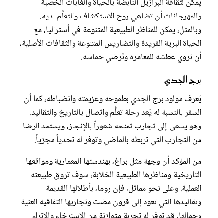
يمكن لثقافة البرازيل النابضة بالحياة والغابات الخصبة
والمهرجانات أن تضاهي روح الاستكشاف والتعلُّم لديه.
وبالمثل، يمكن للمناظر الطبيعية المتنوعة في أستراليا، مع
الحياة البرية الفريدة والتضاريس المتنوعة والثقافات الأصلية،
أن تروي عطشه للمغامرة وتُرضي حماسه.
برج الجدي
يُعرف مولود برج الجدي بطموحه وعزيمته وانضباطه، كما أن
السفر بالنسبة له يُعد رحلة تعلُّم واتصال بالتاريخ والتقاليد.
وهو يسعى إلى تجارب تمنحه شعوراً بالإنجاز، ويستمد الرضا
من التجارب التي تربطه بالماضي وتوفر له تحدياً مجزياً.
من المؤكد أن وجهة مثل براغ، بهندستها المعمارية ومواقعها
التاريخية ومناظرها الطبيعية الخلابة، سوف تروق طبيعته
العملية. وعلى نحو مماثل، فإن روما، بأطلالها القديمة
وتقاليدها التي تعود إلى قرون مضت وتجاربها الثقافية الغنية
وجمالها، قد توفر له تجربة متوازنة من الاسترخاء والإثراء