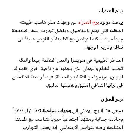
برج العذراء
يبحث مولود
برج العذراء
عن وجهات سفر تناسب طبيعته
المنظمة التي تهتم بالتفاصيل، ويفضل تجارب السفر المخططة
جيداً حيث يمكنه التواصل مع الطبيعة أو الغوص عميقاً في
ثقافة وتاريخ الوجهة.
المناظر الطبيعية في سويسرا والمدن المنظمة جيداً والدقة
تُجسد النظام والجمال الذي يجذبه. من ناحية أخرى، تقدم له
اليابان، بمزيجها من التقاليد والحداثة؛ فرصاً واسعة للانغماس
في تراثها الثقافي العميق وتنظيمها الدقيق.
برج الميزان
يسعى هذا البرج الهوائي إلى
وجهات سياحية
توفر ثراءً ثقافياً
وجاذبية جمالية ومشهداً اجتماعياً حيوياً يتناسب مع طبيعته
المتناغمة وحبه للتواصل الاجتماعي. إنه يفضل التجارب