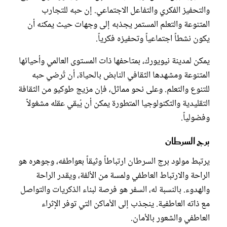
والتحفيز الفكري والتفاعل الاجتماعي. إن حبه للتجارب
المتنوعة والتعلم المستمر يجذبه إلى وجهات حيث يمكنه أن
يكون نشطاً اجتماعياً وتحفيزه فكرياً.
يمكن لمدينة نيويورك، بمتاحفها ذات المستوى العالمي وأحيائها
المتنوعة ومشهدها الثقافي النابض بالحياة، أن تُرضي حبه
للتنوع والتعلم. وعلى نحو مماثل، فإن مزيج طوكيو من الثقافة
التقليدية والتكنولوجيا المتطورة يمكن أن يُبقي عقله مشغولاً
وفضولياً.
برج السرطان
يرتبط مولود برج السرطان ارتباطاً وثيقاً بعواطفه، وجوهره هو
الراحة والارتباط العاطفي ولمسة من الألفة، ويقدر الراحة
والهدوء. بالنسبة له، السفر هو فرصة لبناء الذكريات والتواصل
مع ذاته العاطفية. ينجذب إلى الأماكن التي توفر الإثراء
العاطفي والشعور بالأمان.