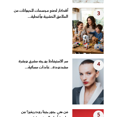
أفكار لصنع مجسمات للحيوانات من
3
الملاعق الخشبية وأغطية...
سر الاستيقاظ بوجه مشرق وبشرة
4
مشدودة.. عادات مسائية...
مَن هي جورجينا رودريغيز؟ مِن
5