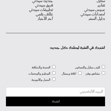
ستايل
جديد سيدتي
تقارير
فريق سيدتي
عروس سيدتي
تطبيقات سيدتي
اصدارات سيدتي
غلاف رقمي
دليل السفر
آخر الأخبار
اشترك في النشرة ليصلك كل جديد
لايف ستايل والتمكين
الصحة والرشاقة
مشاهير وفن
أناقة وجمال
المطبخ والوصفات
الحمل والأمومة