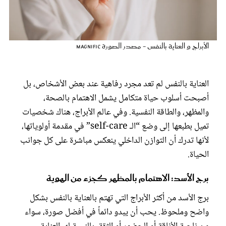
عروس سيدتي
الأبراج و العناية بالنفس - مصدر الصورة magnific
العناية بالنفس لم تعد مجرد رفاهية عند بعض الأشخاص، بل
أصبحت أسلوب حياة متكامل يشمل الاهتمام بالصحة،
والمظهر، والطاقة النفسية. وفي عالم الأبراج، هناك شخصيات
تميل بطبعها إلى وضع “الـ self-care” في مقدمة أولوياتها،
لأنها تدرك أن التوازن الداخلي ينعكس مباشرة على كل جوانب
مجلة سيدتي
الحياة.
برج الأسد: الاهتمام بالمظهر كجزء من الهوية
غلاف رفمي
برج الأسد من أكثر الأبراج التي تهتم بالعناية بالنفس بشكل
واضح وملحوظ. يحب أن يبدو دائماً في أفضل صورة، سواء