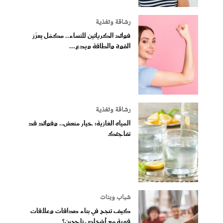
رشاقة وتغذية
فوائد الكرياتين للنساء.. مكمّل يعزّز
القوة والطاقة ويدع...
رشاقة وتغذية
المياه الغازية: خيار منعش.. وفوائد قد
تفاجئك
شباب وبنات
كيف تنجح في بناء صداقات وعلاقات
قوية مع أشخاص ناجحين؟