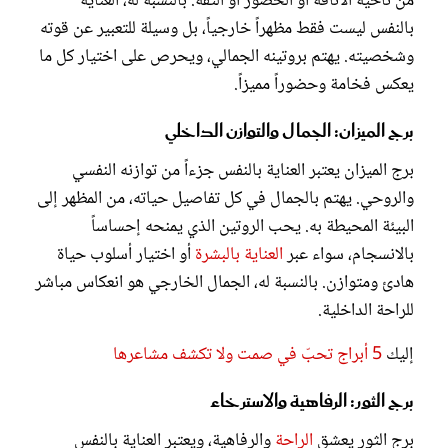
من ناحية الأناقة أو الحضور أو الثقة. بالنسبة له، العناية
بالنفس ليست فقط مظهراً خارجياً، بل وسيلة للتعبير عن قوته
وشخصيته. يهتم بروتينه الجمالي، ويحرص على اختيار كل ما
يعكس فخامة وحضوراً مميزاً.
برج الميزان: الجمال والتوازن الداخلي
برج الميزان يعتبر العناية بالنفس جزءاً من توازنه النفسي
والروحي. يهتم بالجمال في كل تفاصيل حياته، من المظهر إلى
البيئة المحيطة به. يحب الروتين الذي يمنحه إحساساً
بالانسجام، سواء عبر
العناية بالبشرة
أو اختيار أسلوب حياة
هادئ ومتوازن. بالنسبة له، الجمال الخارجي هو انعكاس مباشر
للراحة الداخلية.
إليك
5 أبراج تحبّ في صمت ولا تكشف مشاعرها
برج الثور: الرفاهية والاسترخاء
برج الثور يعشق
الراحة
والرفاهية، ويعتبر العناية بالنفس