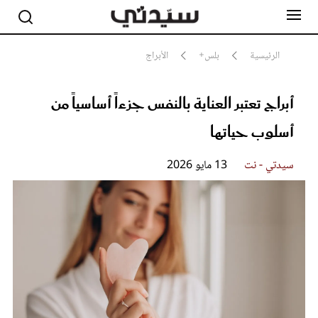
الرئيسية
بلس+
الأبراج
أبراج تعتبر العناية بالنفس جزءاً أساسياً من
مشاهير
أناقة
أسلوب حياتها
جمال
صحة ورشاقة
سيدتي وطفلك
سيدتي - نت
13 مايو 2026
لايف ستايل
بلس+
فيديو
مطبخ سيدتي
مقالات الرأي
ستايل
تقارير