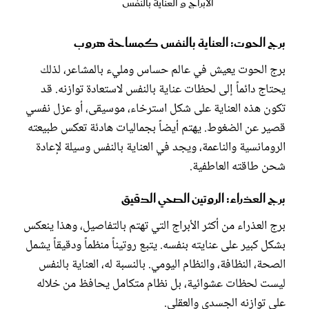
الأبراج و العناية بالنفس
برج الحوت: العناية بالنفس كمساحة هروب
برج الحوت يعيش في عالم حساس ومليء بالمشاعر، لذلك
يحتاج دائماً إلى لحظات عناية بالنفس لاستعادة توازنه. قد
تكون هذه العناية على شكل استرخاء، موسيقى، أو عزل نفسي
قصير عن الضغوط. يهتم أيضاً بجماليات هادئة تعكس طبيعته
الرومانسية والناعمة، ويجد في العناية بالنفس وسيلة لإعادة
شحن طاقته العاطفية.
برج العذراء: الروتين الصحي الدقيق
برج العذراء من أكثر الأبراج التي تهتم بالتفاصيل، وهذا ينعكس
بشكل كبير على عنايته بنفسه. يتبع روتيناً منظماً ودقيقاً يشمل
الصحة، النظافة، والنظام اليومي. بالنسبة له، العناية بالنفس
ليست لحظات عشوائية، بل نظام متكامل يحافظ من خلاله
على توازنه الجسدي والعقلي.