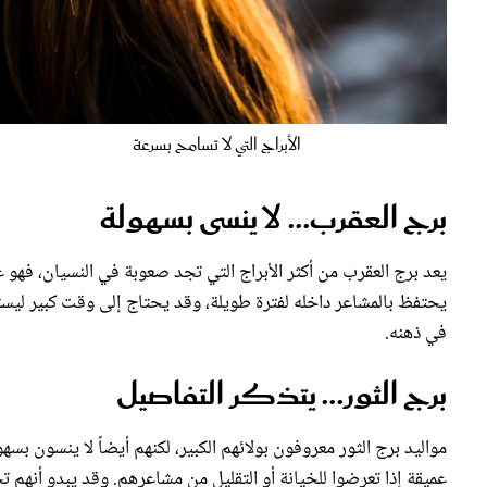
الأبراج التي لا تسامح بسرعة
برج العقرب... لا ينسى بسهولة
يعد برج العقرب من أكثر الأبراج التي تجد صعوبة في النسيان، فهو ع
يحتفظ بالمشاعر داخله لفترة طويلة، وقد يحتاج إلى وقت كبير ليستعي
في ذهنه.
برج الثور... يتذكر التفاصيل
مواليد برج الثور معروفون بولائهم الكبير، لكنهم أيضاً لا ينسون ب
عميقة إذا تعرضوا للخيانة أو التقليل من مشاعرهم. وقد يبدو أنهم تجا