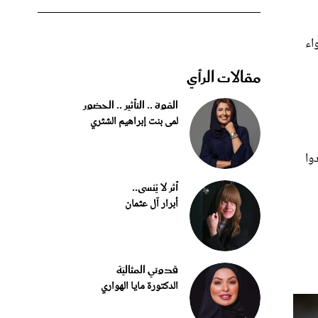
اء
مقالات الرأي
القوة .. التأثير .. الحضور
لمى بنت إبراهيم الشثري
وا
أثر لا يُنسى..
أبرار آل عثمان
قدوتي المثاليّة
الدكتورة مايا الهواري