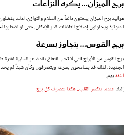
برج الميزان... يكره النزاعات
مواليد برج الميزان يبحثون دائماً عن السلام والتوازن، لذلك يفضلو
المتوترة ويحاولون إصلاح العلاقات قدر الإمكان، حتى لو اضطروا أح
برج القوس... يتجاوز بسرعة
برج القوس من الأبراج التي لا تحب التعلق بالمشاعر السلبية لفترة ط
الجديدة، لذلك قد يسامحون بسرعة ويتصرفون وكأن شيئاً لم يحدث
الثقة
بهم.
إليك
عندما ينكسر القلب.. هكذا يتصرف كل برج