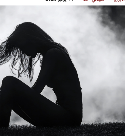
قصص ملهمة
مق
شباب وبنات
ست
علاقات زوجية
تق
عر