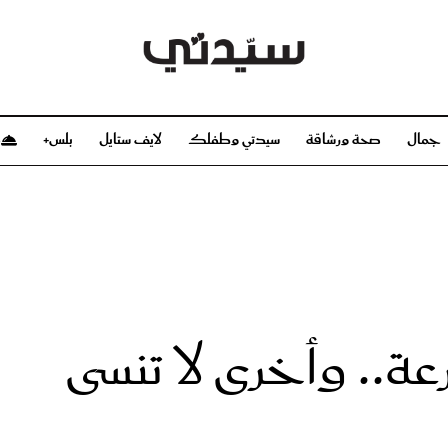
جمال
صحة ورشاقة
سيدتي وطفلك
لايف ستايل
بلس+
م
صحة ورشاقة
سيدتي وطفلك
بشرة
صحة
الحمل والولادة
ريحات
رشاقة و تغذية
مولودك
وعطور
أطفال ومراهقون
صحة الطفل
رعة.. وأخرى لا تنسى
مجلة سيدتي
مناسبات X سيدتي
ديو
عن سيدتي
بخ سيدتي
فريق سيدتي