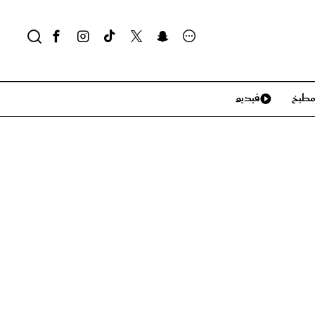
طبخ
فيديو
لايف ستايل
سياحة وسفر
منزل وديكور
تكنولوجيا