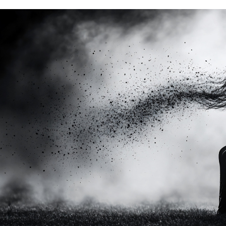
الات الرأي
تطبيقات سيدتي
ايل
دليل السفر
ارير
آخر الأخبار
وس سيدتي
مجلة سيد
غلاف رف