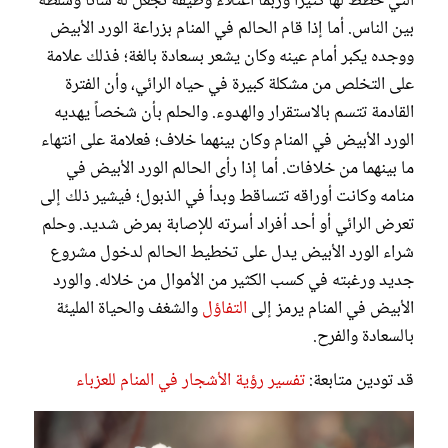
التي خطط لها كثيراً وربما اعتلاء وظيفة تجعل له شأناً وسلطة
بين الناس. أما إذا قام الحالم في المنام بزراعة الورد الأبيض
ووجده يكبر أمام عينه وكان يشعر بسعادة بالغة؛ فذلك علامة
على التخلص من مشكلة كبيرة في حياه الرائي، وأن الفترة
القادمة تتسم بالاستقرار والهدوء. والحلم بأن شخصاً يهديه
الورد الأبيض في المنام وكان بينهما خلاف؛ فعلامة على انتهاء
ما بينهما من خلافات. أما إذا رأى الحالم الورد الأبيض في
منامه وكانت أوراقه تتساقط وبدأ في الذبول؛ فيشير ذلك إلى
تعرض الرائي أو أحد أفراد أسرته للإصابة بمرض شديد. وحلم
شراء الورد الأبيض يدل على تخطيط الحالم لدخول مشروع
جديد ورغبته في كسب الكثير من الأموال من خلاله. والورد
الأبيض في المنام يرمز إلى
التفاؤل
والشغف والحياة المليئة
بالسعادة والفرح.
قد تودين متابعة:
تفسير رؤية الأشجار في المنام للعزباء