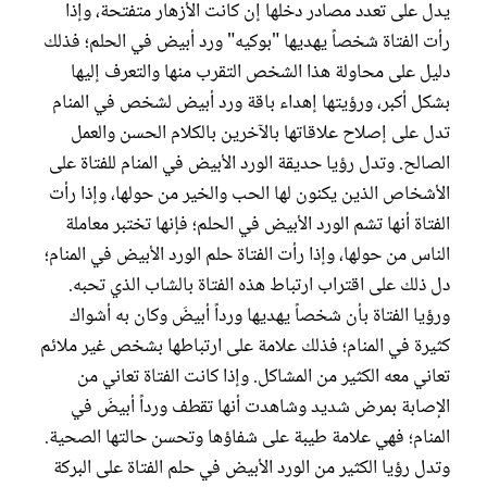
يدل على تعدد مصادر دخلها إن كانت الأزهار متفتحة، وإذا
رأت الفتاة شخصاً يهديها "بوكيه" ورد أبيض في الحلم؛ فذلك
دليل على محاولة هذا الشخص التقرب منها والتعرف إليها
بشكل أكبر، ورؤيتها إهداء باقة ورد أبيض لشخص في المنام
تدل على إصلاح علاقاتها بالآخرين بالكلام الحسن والعمل
الصالح. وتدل رؤيا حديقة الورد الأبيض في المنام للفتاة على
الأشخاص الذين يكنون لها الحب والخير من حولها، وإذا رأت
الفتاة أنها تشم الورد الأبيض في الحلم؛ فإنها تختبر معاملة
الناس من حولها، وإذا رأت الفتاة حلم الورد الأبيض في المنام؛
دل ذلك على اقتراب ارتباط هذه الفتاة بالشاب الذي تحبه.
ورؤيا الفتاة بأن شخصاً يهديها ورداً أبيضَ وكان به أشواك
كثيرة في المنام؛ فذلك علامة على ارتباطها بشخص غير ملائم
تعاني معه الكثير من المشاكل. وإذا كانت الفتاة تعاني من
الإصابة بمرض شديد وشاهدت أنها تقطف ورداً أبيضَ في
المنام؛ فهي علامة طيبة على شفاؤها وتحسن حالتها الصحية.
وتدل رؤيا الكثير من الورد الأبيض في حلم الفتاة على البركة