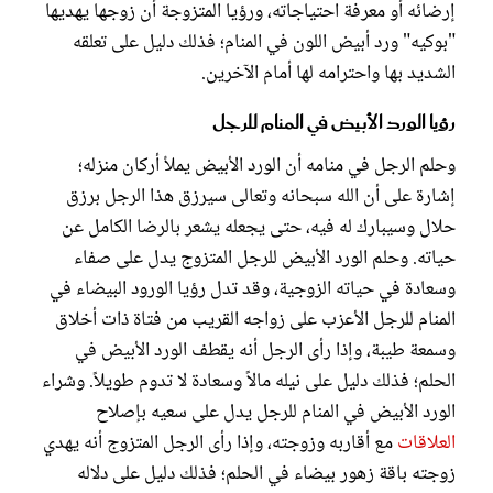
إرضائه أو معرفة احتياجاته، ورؤيا المتزوجة أن زوجها يهديها
"بوكيه" ورد أبيض اللون في المنام؛ فذلك دليل على تعلقه
الشديد بها واحترامه لها أمام الآخرين.
رؤيا الورد الأبيض في المنام للرجل
وحلم الرجل في منامه أن الورد الأبيض يملأ أركان منزله؛
إشارة على أن الله سبحانه وتعالى سيرزق هذا الرجل برزق
حلال وسيبارك له فيه، حتى يجعله يشعر بالرضا الكامل عن
حياته. وحلم الورد الأبيض للرجل المتزوج يدل على صفاء
وسعادة في حياته الزوجية، وقد تدل رؤيا الورود البيضاء في
المنام للرجل الأعزب على زواجه القريب من فتاة ذات أخلاق
وسمعة طيبة، وإذا رأى الرجل أنه يقطف الورد الأبيض في
الحلم؛ فذلك دليل على نيله مالاً وسعادة لا تدوم طويلاً. وشراء
الورد الأبيض في المنام للرجل يدل على سعيه بإصلاح
العلاقات
مع أقاربه وزوجته، وإذا رأى الرجل المتزوج أنه يهدي
زوجته باقة زهور بيضاء في الحلم؛ فذلك دليل على دلاله