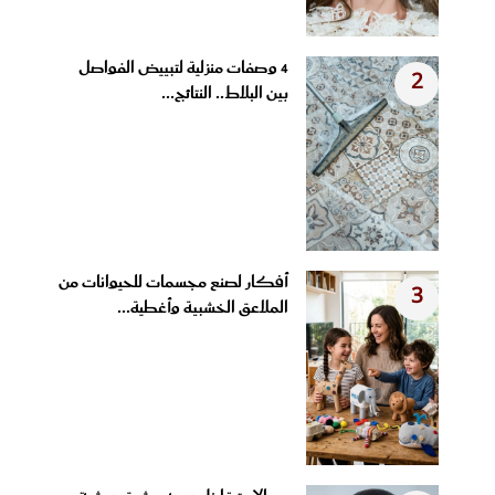
4 وصفات منزلية لتبييض الفواصل
2
بين البلاط.. النتائج...
أفكار لصنع مجسمات للحيوانات من
3
الملاعق الخشبية وأغطية...