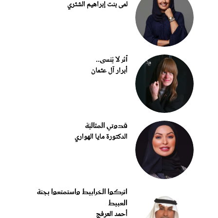
لمى بنت إبراهيم الشثري
أثر لا يُنسى..
أبرار آل عثمان
قدوتي المثاليّة
الدكتورة مايا الهواري
اتركوا الخرابيط واستمتعوا بجنة
العبيط
أحمد العرفج