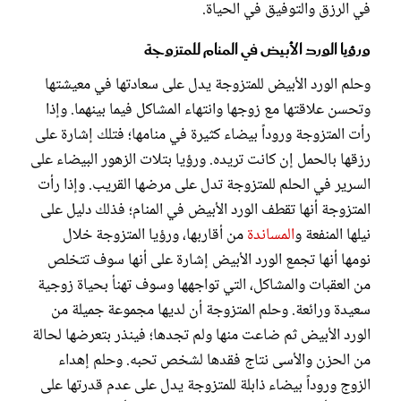
في الرزق والتوفيق في الحياة.
ورؤيا الورد الأبيض في المنام للمتزوجة
وحلم الورد الأبيض للمتزوجة يدل على سعادتها في معيشتها
وتحسن علاقتها مع زوجها وانتهاء المشاكل فيما بينهما. وإذا
رأت المتزوجة وروداً بيضاء كثيرة في منامها؛ فتلك إشارة على
رزقها بالحمل إن كانت تريده. ورؤيا بتلات الزهور البيضاء على
السرير في الحلم للمتزوجة تدل على مرضها القريب. وإذا رأت
المتزوجة أنها تقطف الورد الأبيض في المنام؛ فذلك دليل على
نيلها المنفعة و
المساندة
من أقاربها، ورؤيا المتزوجة خلال
نومها أنها تجمع الورد الأبيض إشارة على أنها سوف تتخلص
من العقبات والمشاكل، التي تواجهها وسوف تهنأ بحياة زوجية
سعيدة ورائعة. وحلم المتزوجة أن لديها مجموعة جميلة من
الورد الأبيض ثم ضاعت منها ولم تجدها؛ فينذر بتعرضها لحالة
من الحزن والأسى نتاج فقدها لشخص تحبه. وحلم إهداء
الزوج وروداً بيضاء ذابلة للمتزوجة يدل على عدم قدرتها على