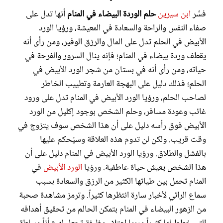
فسَّر
ابن سيرين
حلم الوردة البيضاء في المنام
أنها تدل على
صفاء النفس والراحة والسعادة في المعيشة، ورؤيا الورد
الأبيض في الحلم تدل على المال والرزق الوفير، ومن رأى أنه
يقطف وردة بيضاء في المنام؛ فإنه ينال السرور والفرحة في
حياته، ومن رأى أنه في بستان من شجر الورد الأبيض في
الحلم؛ فذلك دليل على البهجة العارمة وتطييب الخاطر
لصاحب الحلم، ورؤيا الورد الأبيض في المنام تدل على ورود
غائب وعودة مسافر، وحلم الشخص بوجود إكليل من الورد
الأبيض فوق رأسه دليل على أن هذا الشخص سوف يتزوج في
وقت قريب. ولكن لن تدوم هذه العلاقة وسيُحكم عليها
بالفشل والطلاق. ورؤيا الورد الأبيض في المنام دليل على أن
هذا الشخص يعيش حياة عاطفية. ورؤيا
الورد الأبيض
في
المنام تحمل بين طياتها الكثير من الرزق والسعادة بسبب
سماع الرائي لأخبار سارة انتظرها كثيراً. وترمز مشاهدة صحبة
من الزهور البيضاء في المنام بتمكن الحالم من تحقيق أهدافه