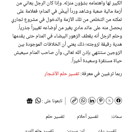
الكبير لها واهتمامه بشؤون منزله. وإذا كان الرجل يعاني من
أزمة مالية صعبة وشاهد ورداً أبيضَ في المنام؛ فعلامة على
تمكنه من التخلص من تلك الأزمة والدخول في مشروع تجاري
يحصل منه على عائد مادي يغير من أوضاعه تغييراً جذرياً.
وحلم الرجل أنه يقطف الزهور البيضاء في المنام حتى يقدمها
هدية رقيقة لزوجته؛ ذلك يعني أن الخلافات الموجودة بين
الزوجين ستنتهي بإذن الله تعالى، وأن صاحب المنام سيعيش
حياة مستقرة وسعيدة أخيراً.
ربما ترغبين في معرفة:
تفسير حلم الأشجار
تابعونا على :
تفسير أحلام
تفسير حلم
سمات:
تفسير رؤى
ابن سيرين
تفسير حلم الورد