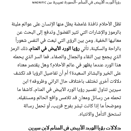
عروس سيدتي
رؤيا الورد الأبيض في المنام -الصورة تعبيرية من magnific
تظل الأحلام نافذة غامضة يطل منها الإنسان على عوالم مليئة
بالرموز والإشارات التي تثير الفضول وتدفع إلى البحث عن
معانيها الخفية. ومن بين الرؤى التي تبعث في النفس شعوراً
بالراحة والسكينة، تأتي
رؤيا الورد الأبيض في المنام،
ذلك الرمز
الذي يجمع بين النقاء والجمال والصفاء. فما السر الذي يحمله
هذا الورد عندما يظهر في عالم الأحلام؟ وهل يقتصر معناه
على الخير والبشائر السعيدة؟ أم أن تفاصيل الرؤيا قد تكشف
دلالات أخرى تختلف باختلاف حال الرائي وظروفه؟ ابن
مجلة سيدتي
سيرين تناول تفسير رؤيا الورد الأبيض في المنام، كاشفا ما
تحمله من رسائل ومعانٍ قد تلامس واقع الحالم ومستقبله.
غلاف رفمي
وموضحاً ما إذا كانت تبشر بفرح قريب، أو تحمل رسالة
تستحق التأمل والانتباه.
دلالات رؤيا الورد الأبيض في المنام لابن سيرين