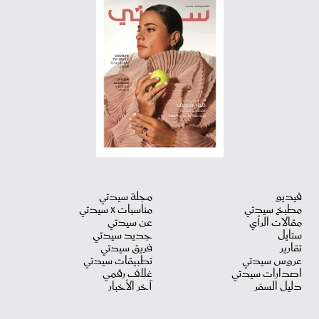
فيديو
مجلة سيدتي
مطبخ سيدتي
مناسبات X سيدتي
مقالات الرأي
عن سيدتي
ستايل
جديد سيدتي
تقارير
فريق سيدتي
عروس سيدتي
تطبيقات سيدتي
اصدارات سيدتي
غلاف رقمي
دليل السفر
آخر الأخبار