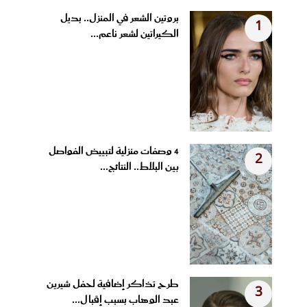
بروتين الشعر في المنزل.. بديل
1
الكيراتين لشعر ناعم...
4 وصفات منزلية لتبييض الفواصل
2
بين البلاط.. النتائج...
طرح تذاكر إضافية لحفل شيرين
3
عبد الوهاب بسبب إقبال...