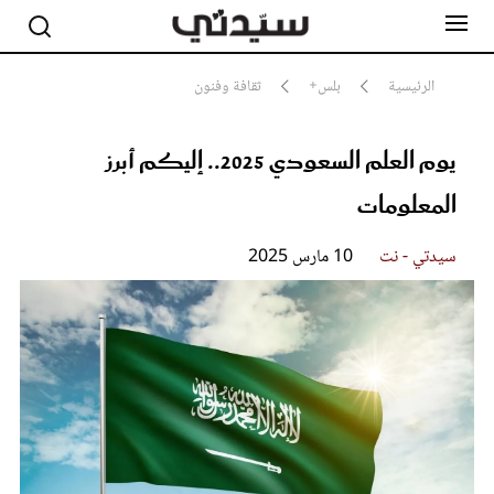
الرئيسية
بلس+
ثقافة وفنون
يوم العلم السعودي 2025.. إليكم أبرز
مشاهير
أناقة
المعلومات
جمال
صحة ورشاقة
سيدتي وطفلك
سيدتي - نت
10 مارس 2025
لايف ستايل
بلس+
فيديو
مطبخ سيدتي
مقالات الرأي
ستايل
تقارير