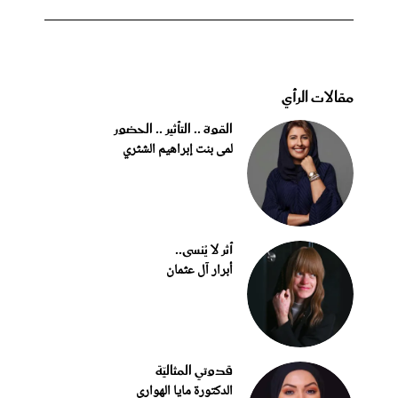
مقالات الرأي
القوة .. التأثير .. الحضور
لمى بنت إبراهيم الشثري
أثر لا يُنسى..
أبرار آل عثمان
قدوتي المثاليّة
الدكتورة مايا الهواري