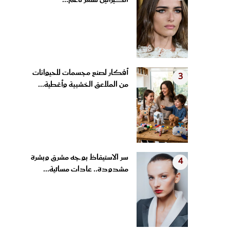
الكيراتين لشعر ناعم...
أفكار لصنع مجسمات للحيوانات
3
من الملاعق الخشبية وأغطية...
سر الاستيقاظ بوجه مشرق وبشرة
4
مشدودة.. عادات مسائية...