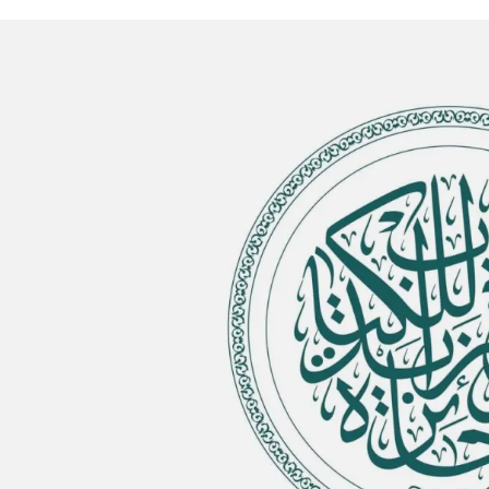
الات الرأي
تطبيقات سيدتي
ايل
دليل السفر
ارير
آخر الأخبار
وس سيدتي
مجلة سيد
غلاف رف