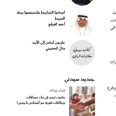
نذ
اتركوا الخرابيط واستمتعوا بجنة
العبيط
نها أدب
أحمد العرفج
 في
عابرون لكن إلى الأبد
منال الحصيني
رات
جديد سيدتي
فرع أدب الطفل والناشئة بـ 509 ترشيحات، وفرع
شباب وبنات
،
كيف تنجح في بناء صداقات
وعلاقات قوية مع أشخاص ناجحين؟