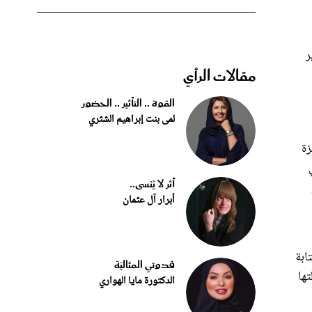
ر
مقالات الرأي
القوة .. التأثير .. الحضور
لمى بنت إبراهيم الشثري
زة
أثر لا يُنسى..
أبرار آل عثمان
ابة
قدوتي المثاليّة
تها
الدكتورة مايا الهواري