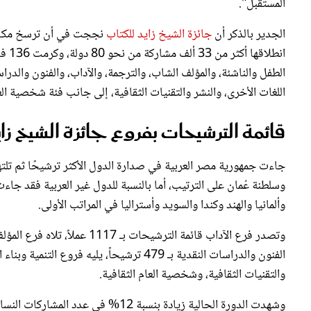
المستقبل".
الجدير بالذكر أن
جائزة الشيخ زايد للكتاب
نججت في أن ترسخ مكانته
الطفل والناشئة، والمؤلف الشاب، والترجمة، والآداب، والفنون والدرا
اللغات الأخرى، والنشر والتقنيات الثقافية، إلى جانب فئة شخصية الع
قائمة الترشيحات بفروع جائزة الشيخ ز
جاءت جمهورية مصر العربية في صدارة الدول الأكثر ترشيحًا ثم تلته
وسلطنة عُمان على الترتيب، أما بالنسبة للدول غير العربية فقد جاءت 
وألمانيا والهند وكندا والسويد وأستراليا في المراتب الأولى.
الفنون والدراسات النقدية بـ 479 ترشيحاً، يل
والتقنيات الثقافية، وشخصية العام الثقافية.
وشهدت الدورة الحالية زيادة بنسبة 12