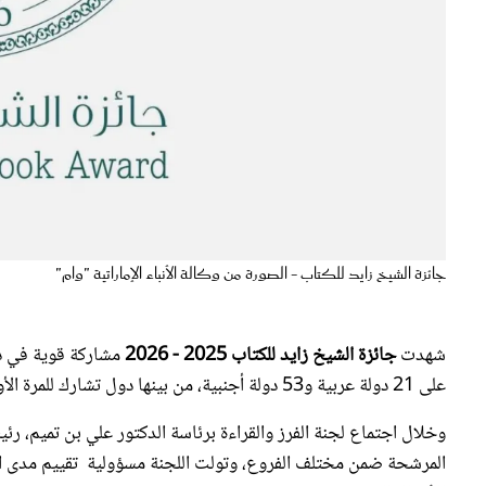
جائزة الشيخ زايد للكتاب - الصورة من وكالة الأنباء الإماراتية "وام"
شهدت
جائزة الشيخ زايد للكتاب 2025 - 2026
مشاركة قوية في دو
على 21 دولة عربية و53 دولة أجنبية، من بينها دول تشارك للمرة الأولى مثل تشيلي وأيسلندا ولوكسمبورغ.
وخلال اجتماع لجنة الفرز والقراءة برئاسة الدكتور علي بن تميم، رئ
المرشحة ضمن مختلف الفروع، وتولت اللجنة مسؤولية تقييم مدى التزام