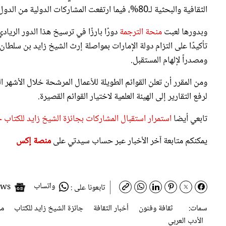
الثقافية والبحثية لـ80%، فيما ارتفعت المشاركات الدولية من الدول غير العربية بنسبة 16%.
وبدورها لعبت
منحة الترجمة
دورًا بارزًا في ترسيخ هذا الدور الرياد
تأكيدًا على التزام دولة الإمارات بمواصلة إرث الشيخ زايد بن سلطان 
ومصدراً لإلهام المستقبل.
ومن المقرر أن تعلن القوائم الطويلة للأعمال المرشحة خلال الأشهر ال
لرفع التقارير إلى الهيئة العلمية لاختيار القوائم القصيرة.
تابعي أيضا
استمرار استقبال المشاركات بجائزة الشيخ زايد للكتاب 
يمكنكم متابعة آخر الأخبار عبر حساب سيدتي على
منصة إكس
واتساب
Google News
تابعونا على :
سمات:
ثقافة وفنون
أخبار الثقافة
جائزة الشيخ زايد للكتاب
مر
الأدب العربي