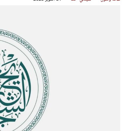
قصص ملهمة
مق
شباب وبنات
ست
علاقات زوجية
تق
عر