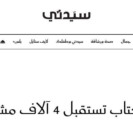
جمال
صحة ورشاقة
سيدتي وطفلك
لايف ستايل
بلس+
م
صحة ورشاقة
سيدتي وطفلك
بشرة
صحة
الحمل والولادة
ريحات
رشاقة و تغذية
مولودك
وعطور
أطفال ومراهقون
صحة الطفل
اف مشاركة من 74 دولة
مجلة سيدتي
مناسبات X سيدتي
ديو
عن سيدتي
بخ سيدتي
فريق سيدتي