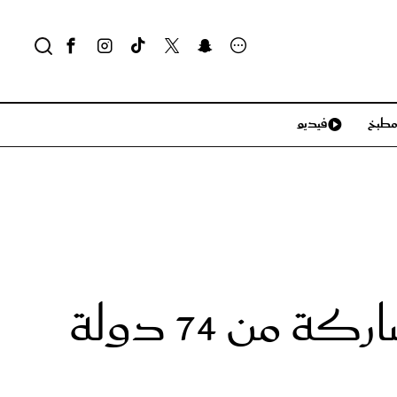
طبخ
فيديو
لايف ستايل
سياحة وسفر
منزل وديكور
تكنولوجيا