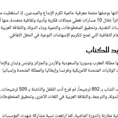
ا بوصفها منصة معرفية عالمية تكرم الإبداع والمبدعين، إذ استقطبت م
انطلاقها أكثر من 33 ألف مشاركة من نحو 80 دولة، وكرمت 136 فائزاً خلال 10 مسارات تغطي مجالات فكرية وأدبية وثقافية متعددة، م
سات النقدية، وتحقيق المخطوطات، والتنمية وبناء الدولة، والثقافة العربية
ام الثقافية التي تمنح لتكريم الإسهامات النوعية في الحقل الثقافي.
ايد للكتاب
ا مملكة المغرب وسوريا والسعودية والأردن والجزائر وتونس ولبنان والإما
الولايات المتحدة الأمريكية وفرنسا وإيطاليا والمملكة المتحدة وإسبانيا
وتصدر فرع الآداب قائمة الترشيحات بـ 1117 عملاً، تلاه فرع المؤلف الشاب بـ 892 ترشيحاً، ثم 
يه فروع التنمية وبناء الدولة، والترجمة، والثقافة العربية في اللغات الأخرى، وتحقيق المخطوطات
% في عدد المشاركات النسائية مقارنة بالدورة الماضية، كما ارتفعت نسبة مشاركة شهدت المؤسسات