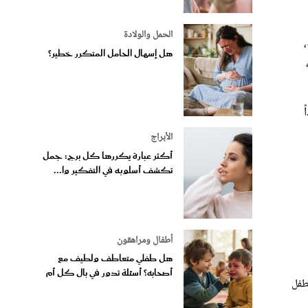
الحمل والولادة
هل إسهال الحامل المتكرر خطير؟
الأبراج
أكثر عبارة يكررها كل برج: جمل
تكشف أسلوبه في التفكير وا...
أطفال ومراهقون
هل طفلي متعاطف ولطيف مع
أصحابه؟ أسئلة تدور في بال كل أم
طفل