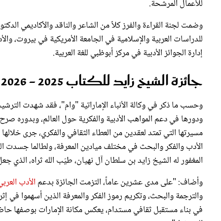
للأعمال المرشحة.
وضمت لجنة القراءة والفرز كلاً من الشاعر والناقد والأكاديمي الدكت
للدراسات العربية والإسلامية في الجامعة الأمريكية في بيروت، وال
إدارة الجوائز الأدبية في مركز أبوظبي للغة العربية.
جائزة الشيخ زايد للكتاب 2025 - 2026
وحسب ما ذكر في وكالة الأنباء الإماراتية "وام"، فقد شهدت الترشيحات 
ودورها في دعم المواهب الأدبية والفكرية حول العالم، وبدوره صرح 
مسيرتها التي تمتد لعقدين من العطاء الثقافي والفكري، جرى خلالها
الأدب والفكر والبحث في مختلف ميادين المعرفة، ولطالما جسدت الجائ
المغفور له الشيخ زايد بن سلطان آل نهيان، طيّب الله ثراه، الذي جعل م
وأضاف: "على مدى عشرين عاماً، التزمت الجائزة بدعم
الأدب العربي
والترجمة والبحث، وتكريم رموز الفكر والمعرفة الذين أسهموا في إثر
في بناء مستقبل ثقافي مستدام، يعكس مكانة الإمارات بوصفها حاضنة