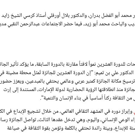
ور محمد أبو الفضل بدران، والدكتور بلال أورفلي أستاذ كرسي الشيخ زايد
أديب والباحث محمد أبو زيد، فيما حضر الاجتماعات عبدالرحمن النقبي مدي
للدورة العشرين نمواً لافتاً مقارنة بالدورة السابقة، ما يؤكد تأثير الجائ
الدكتور علي بن تميم: "إن الدورة العشرين للجائزة تُمثل محطة مضيئة في
 ترسيخ مكانة الجائزة كمنبر عربي وعالمي يحتفي بالمبدعين، ويعزز حضور
زة منذ انطلاقتها الرؤية الحضارية لدولة الإمارات، المستندة إلى إرث
ن الثقافة ركناً أساسياً في بناء الإنسان والتنمية".
وإبراز دوره في المشهد الثقافي العالمي، من خلال تشجيع الإبداع في الكت
اء الوعي الإنساني، واليوم، وهي تدخل عقدها الثالث، تواصل الجائزة رسال
 للإبداع، وبيئة رائدة تحتفي بالكلمة وتؤمن بقوة الثقافة في صياغة