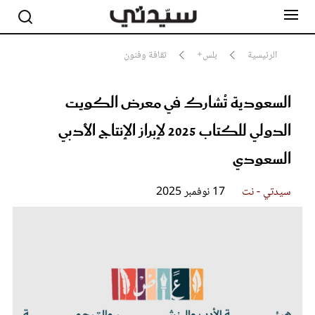
الرئيسية
بلس+
ثقافة وفنون
السعودية تُشارك في معرض الكويت
مشاهير
أناقة
الدولي للكتاب 2025 لإبراز الإنتاج الأدبي
جمال
صحة ورشاقة
السعودي
سيدتي وطفلك
لايف ستايل
سيدتي - نت
17 نوفمبر 2025
بلس+
فيديو
مطبخ سيدتي
مقالات الرأي
ستايل
تقارير