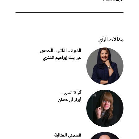
جرأة البدايات
مقالات الرأي
القوة .. التأثير .. الحضور
لمى بنت إبراهيم الشثري
أثر لا يُنسى..
أبرار آل عثمان
قدوتي المثاليّة