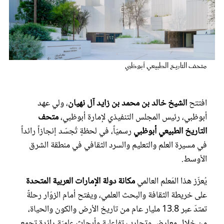
عروس سيدتي
متحف التاريخ الطبيعي أبوظبي
افتتح
الشيخ خالد بن محمد بن زايد آل نهيان
، ولي عهد
أبوظبي، رئيس المجلس التنفيذي لإمارة أبوظبي،
متحف
التاريخ الطبيعي أبوظبي
رسميّاً، في لحظةٍ تُجسّد إنجازاً رائداً
في مسيرة العلم والتعليم والسرد الثقافي في منطقة الشرق
مجلة سيدتي
الأوسط.
غلاف رفمي
يُعزّز هذا المَعلم العالمي
مكانة دولة الإمارات العربية المتحدة
على خريطة الثقافة والبحث العلمي، ويفتح أمام الزوّار رحلةً
تمتدّ عبر 13.8 مليار عام من تاريخ الأرض والكون والحياة،
من خلال معارض وتجارب تفاعلية وأبحاث علميّة رائدة تجمع