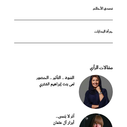
تصدق الأحلام
جرأة البدايات
مقالات الرأي
القوة .. التأثير .. الحضور
لمى بنت إبراهيم الشثري
أثر لا يُنسى..
أبرار آل عثمان