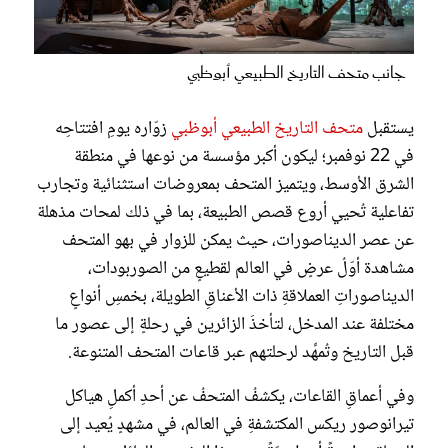
جانب متحف التاريخ الطبيعي أبوظبي
يستقبل
متحف التاريخ الطبيعي أبوظبي
زوّاره يومِ افتتاحِه
في 22 نوفمبر؛ ليكون أكبر مؤسسة من نوعها في منطقة
الشرق الأوسط، ويتميز المتحف بمعروضات استثنائية وتجارب
تفاعلية تُحيي أروع قصص الطبيعة، بما في ذلك لمحات مذهلة
عن عصر الديناصورات، حيث يمكن للزوار في بهو المتحف
مشاهدة أوّلُ عرضٍ في العالم لقطيعٍ من الصوربودات،
الديناصوراتِ العملاقةِ ذات الأعناقِ الطويلة، بخمسِ أنواعٍ
مختلفة عند المدخل، لتأخذَ الزائرين في رحلةٍ إلى عصور ما
قبل التاريخ وتُمهِّد لرحلتهم عبر قاعات المتحف المتنوعة.
وفي أعماقِ القاعات، يكشفُ المتحفُ عن أحدِ أكملِ هياكل
تيرانوصور ريكس المكتشفةِ في العالم، في مشهدٍ يُعيد إلى