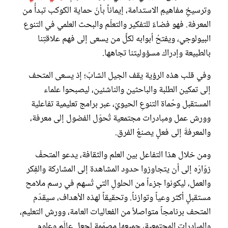
وترسيخِ مفاهيمِ الاستدامة، إيماناً بأنّ حماية الكوكب تبدأُ من
المعرفة. فهو فضاءٌ للتفكير والتعلّم والبحث العلمي في التنوع
البيولوجي، ويفتحُ أبوابه لكلِّ من يسعى إلى فهم علاقتِنا
بالطبيعة وإدراك مسؤوليتنا تجاهها.
وفي قلب هذه الرؤية يقف الجيل الشابّ؛ إذ يسعى المتحف
إلى تمكين الطلبة والباحثين والناشئين، ليصبحوا علماء
المستقبل وحُماة التنوعِ الحيويّ، عبر برامج تعليمية تفاعلية
وورش عمل ومبادرات مجتمعية تُحوّل الفضول إلى معرفة،
والمعرفةَ إلى فعلٍ يصنعُ الفرق.
ومن خلال هذا التفاعل بين العلم والثقافة، يدعو المتحفُ
زوّارَه إلى أن يتجاوزوا حدود المشاهدة إلى المشاركة والفِكر
والعمل، ليكونوا جزءاً من الحلولِ التي تُسهم في رسم ملامح
مستقبلٍ أكثر وعياً وتوازناً. وتحقيقاً لهذه الأهداف، سيقدّم
المتحف برنامجاً متواصلاً من الفعاليات العامة، وورش التعليم،
والمبادرات المجتمعية، جميعها مصمّمة لجعل عالَم وعلوم