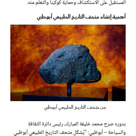
المستقبل على الاستكشاف وحماية كوكبنا والتعلّم منه.
أهمية إنشاء متحف التاريخ الطبيعي أبوظبي
من متحف التاريخ الطبيعي أبوظبي
بدوره صرح محمد خليفة المبارك، رئيس دائرة الثقافةِ
والسياحة – أبوظبي: "يُشكّل متحف التاريخ الطبيعي أبوظبي