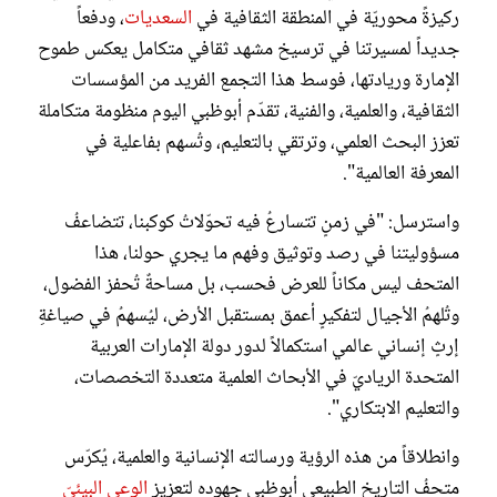
ركيزةً محوريّة في المنطقة الثقافية في
السعديات
، ودفعاً
جديداً لمسيرتنا في ترسيخ مشهد ثقافي متكامل يعكس طموح
الإمارة وريادتها، فوسط هذا التجمع الفريد من المؤسسات
الثقافية، والعلمية، والفنية، تقدّم أبوظبي اليوم منظومة متكاملة
تعزز البحث العلمي، وترتقي بالتعليم، وتُسهم بفاعلية في
المعرفة العالمية".
واسترسل: "في زمنٍ تتسارعُ فيه تحوّلاتُ كوكبنا، تتضاعفُ
مسؤوليتنا في رصد وتوثيق وفهم ما يجري حولنا، هذا
المتحف ليس مكاناً للعرض فحسب، بل مساحةٌ تُحفز الفضول،
وتُلهمُ الأجيال لتفكيرٍ أعمق بمستقبل الأرض، ليُسهمُ في صياغةِ
إرثٍ إنساني عالمي استكمالاً لدور دولة الإمارات العربية
المتحدة الرياديّ في الأبحاث العلمية متعددة التخصصات،
والتعليم الابتكاري".
وانطلاقاً من هذه الرؤية ورسالته الإنسانية والعلمية، يُكرّس
متحفُ التاريخ الطبيعي أبوظبي جهوده لتعزيزِ
الوعي البيئيّ