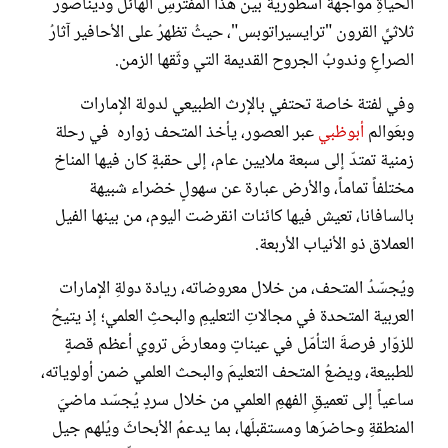
الحياةِ مواجهةً أسطوريّةً بين هذا المفترسِ الهائل وديناصور
ثلاثيِّ القرون "ترايسيراتوبس"، حيثُ تظهرُ على الأحافير آثارُ
الصراعِ وندوبُ الجروح القديمة التي وثّقها الزمن.
وفي لفتة خاصة تحتفي بالإرث الطبيعي لدولة الإمارات
وبعَوالم
أبوظبي
عبر العصور، يأخذ المتحف زواره في رحلة
زمنية تمتدّ إلى سبعة ملايين عام، إلى حقبةٍ كان فيها المناخ
مختلفاً تماماً، والأرض عبارة عن سهولٍ خضراء شبيهة
بالسافانا، تعيش فيها كائنات انقرضت اليوم، من بينها الفيل
العملاق ذو الأنياب الأربعة.
ويُجسّدُ المتحف، من خلال معروضاته، ريادة دولةِ الإمارات
العربية المتحدة في مجالاتِ التعليمِ والبحثِ العلمي؛ إذ يتيحُ
للزوّار فرصةَ التأمّل في عيناتٍ ومعارضَ تروي أعظم قصةٍ
للطبيعة، ويضعُ المتحف التعليمَ والبحث العلمي ضمن أولوياته،
ساعياً إلى تعميقِ الفهمِ العلمي من خلال سردٍ يُجسّد ماضيَ
المنطقةِ وحاضرَها ومستقبلَها، بما يدعمُ الأبحاثَ ويُلهم جيل