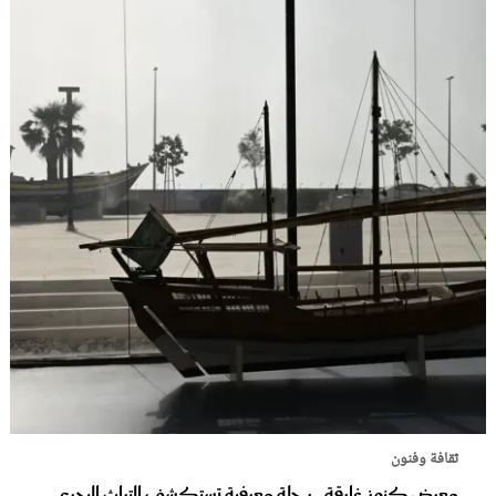
ثقافة وفنون
معرض كنوز غارقة.. رحلة معرفية تستكشف التراث البحري