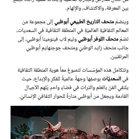
بين المعرفة، والاكتشاف، والإلهام.
وينضمّ
متحف التاريخ الطبيعي أبوظبي
إلى مجموعة من
المعالم الثقافيّةِ العالميّةِ في المنطقة الثقافية في السعديات،
تضمّ
متحفَ اللوفر أبوظبي
وتيم لاب فينومينا أبوظبي، إلى
جانب متحف زايد الوطنيّ ومتحف جوجنهايم أبوظبي
المرتقبَين.
وتتكامل هذه المؤسّسات لتصوغ معاً هوية المنطقة الثقافيّة
في
السعديّات
بوصفِها وجهةً عالميّةً للفكرِ والإبداع، حيث
يلتقي الفنّ بالعلم والتراث في فضاءٍ واحدٍ يُلهم الأجيال
القادمة ويجعل من أبوظبي منارةً للحوار الثقافيّ الإنسانيّ.