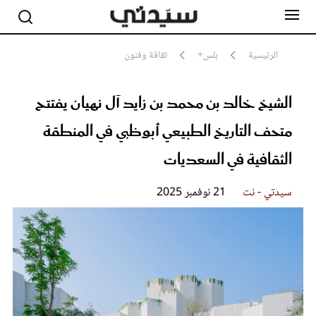
الرئيسية
بلس+
ثقافة وفنون
الشيخ خالد بن محمد بن زايد آل نهيان يفتتح
مشاهير
أناقة
متحف التاريخ الطبيعي أبوظبي في المنطقة
جمال
صحة ورشاقة
الثقافية في السعديات
سيدتي وطفلك
لايف ستايل
سيدتي - نت
21 نوفمبر 2025
بلس+
فيديو
مطبخ سيدتي
مقالات الرأي
ستايل
تقارير