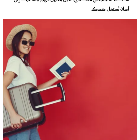
أداة تُستغل ضدك