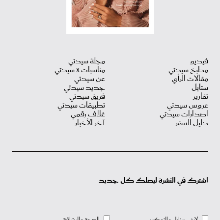
فيديو
مجلة سيدتي
مطبخ سيدتي
مناسبات X سيدتي
مقالات الرأي
عن سيدتي
ستايل
جديد سيدتي
تقارير
فريق سيدتي
عروس سيدتي
تطبيقات سيدتي
اصدارات سيدتي
غلاف رقمي
دليل السفر
آخر الأخبار
اشترك في النشرة ليصلك كل جديد
لايف ستايل والتمكين
الصحة والرشاقة