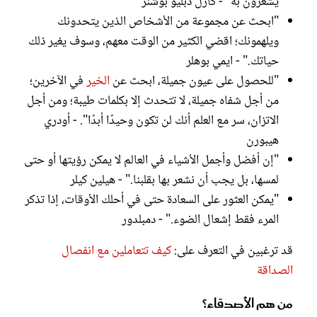
يشعرون به" - كارل دبليو بوشنر
"ابحث عن مجموعة من الأشخاص الذين يتحدونك
ويلهمونك؛ اقضي الكثير من الوقت معهم، وسوف يغير ذلك
حياتك." - ايمي بوهلر
"للحصول على عيون جميلة، ابحث عن
الخير
في الآخرين؛
من أجل شفاه جميلة، لا تتحدث إلا بكلمات طيبة؛ ومن أجل
الاتزان، سر مع العلم أنك لن تكون وحيدًا أبدًا". - أودري
هيبورن
"إن أفضل وأجمل الأشياء في العالم لا يمكن رؤيتها أو حتى
لمسها، بل يجب أن نشعر بها بقلبنا." - هيلين كيلر
"يمكن العثور على السعادة حتى في أحلك الأوقات، إذا تذكر
المرء فقط إشعال الضوء." - دمبلدور
قد ترغبين في التعرف على:
كيف تتعاملين مع انفصال
الصداقة
من هم الأصدقاء؟