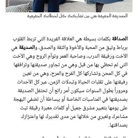
عروس سيدتي
الصديقة الحقيقة هي من تشاركك كل لحظاتك الحقيقية
الصداقة
بكلمات بسيطة هي العلاقة الفريدة التي تربط القلوب
برباط وثيق من المحبة والأخوة والثقة والصدق، و
الصديقة
هي
الأخت ورفيقة الدرب، وصاحبة العمر وتوأم الروح وهي الأخت
التي لم تحظي بها من قبل وهي من تجاور صديقتها وترافقها
في كل المحن وتشاركها كل الفرح والمرح، وهي من تعين
رفيقتها على تقلبات الحياة وتبدلات الزمن، عبر كل الأحداث
ومروراً بطول السنوات سيكون أمر رائع أن تحتفل الصديقة
مجلة سيدتي
بصديقتها في المناسبات الخاصة أو ببساطة أن تضفي البهجة
على يومها بتعبير مشرق جميل أو كلمات معبرة رقيقة تبث
غلاف رفمي
مشاعرك وتعبري من خلالها عن مدى تقديرك لها واعتزازك
بصداقتها.