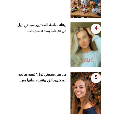
وفاة صانعة المحتوى سيدني تول
4
عن 26 عامًا بعد 3 سنوات...
من هي سيدني تول؟ قصة صانعة
5
المحتوى التي وثقت رحلتها مع...