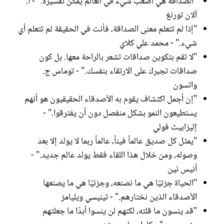
"الصداقة هي أصعب شيء في العالم يمكن تفسيره." - آ.
آلان تورنغ
"إذا لم تتعلم معنى الصداقة، فأنت في الحقيقة لم تتعلم أي
شيء." - محمد علي كلاي
"لا تقم بتكوين صداقات تشعر بالراحة معها. بل كون
صداقات تجبرك على الارتقاء بنفسك." - توماس ج.
واتسون
"إن أجمل اكتشاف يقوم به الأصدقاء الحقيقيون هو أنهم
يستطيعون النمو بشكل منفصل دون أن يفترقوا." -
إليزابيث فولي
"يمثل كل صديق عالماً فيناً، عالماً ربما لا يولد إلا بعد
وصوله، ومن خلال هذا اللقاء فقط يولد عالم جديد." -
أنيس نين
"الحياة جزئيًا هي ما نصنعه، وجزئيًا هي ما يصنعها
الأصدقاء الذين نختارهم." - تينيسي ويليامز
"قد ينسون ما قلته، لكنهم لن ينسوا أبدًا ما جعلتهم