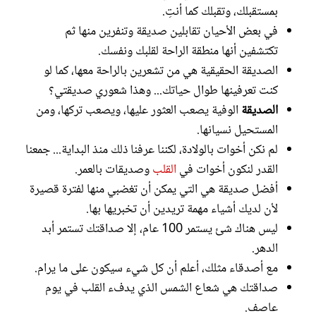
بمستقبلك، وتقبلك كما أنتِ.
في بعض الأحيان تقابلين صديقة وتنفرين منها ثم
تكتشفين أنها منطقة الراحة لقلبك ونفسك.
الصديقة الحقيقية هي من تشعرين بالراحة معها، كما لو
كنت تعرفينها طوال حياتك... وهذا شعوري صديقتي؟
الصديقة
الوفية يصعب العثور عليها، ويصعب تركها، ومن
المستحيل نسيانها.
لم نكن أخوات بالولادة، لكننا عرفنا ذلك منذ البداية... جمعنا
القدر لنكون أخوات في
القلب
وصديقات بالعمر.
أفضل صديقة هي التي يمكن أن تغضبي منها لفترة قصيرة
لأن لديك أشياء مهمة تريدين أن تخبريها بها.
ليس هناك شئ يستمر 100 عام، إلا صداقتك تستمر أبد
الدهر.
مع أصدقاء مثلك، أعلم أن كل شيء سيكون على ما يرام.
صداقتك هي شعاع الشمس الذي يدفء القلب في يوم
عاصف.