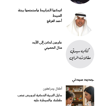
اتركوا الخرابيط واستمتعوا بجنة
العبيط
أحمد العرفج
عابرون لكن إلى الأبد
منال الحصيني
جديد سيدتي
أطفال ومراهقون
دليل التربية الذكية لترويض غضب
طفلكِ والسيطرة عليه