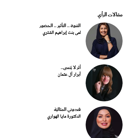
مقالات الرأي
القوة .. التأثير .. الحضور
لمى بنت إبراهيم الشثري
أثر لا يُنسى..
أبرار آل عثمان
قدوتي المثاليّة
الدكتورة مايا الهواري