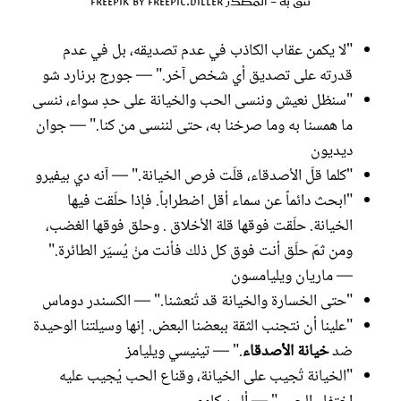
تثق به - المصدر freepik by freepic.diller
"لا يكمن عقاب الكاذب في عدم تصديقه، بل في عدم
قدرته على تصديق أي شخص آخر." — جورج برنارد شو
"سنظل نعيش وننسى الحب والخيانة على حدٍ سواء، ننسى
ما همسنا به وما صرخنا به، حتى لننسى من كنا." — جوان
ديديون
"كلما قلّ الأصدقاء، قلّت فرص الخيانة." — آنه دي بيفيرو
"ابحث دائماً عن سماء أقل اضطراباً. فإذا حلّقت فيها
الخيانة. حلّقت فوقها قلة الأخلاق . وحلق فوقها الغضب،
ومن ثمّ حلّق أنت فوق كل ذلك فأنت منْ يُسيّر الطائرة."
— ماريان ويليامسون
"حتى الخسارة والخيانة قد تُنعشنا." — الكسندر دوماس
"علينا أن نتجنب الثقة ببعضنا البعض. إنها وسيلتنا الوحيدة
ضد
خيانة الأصدقاء
." — تينيسي ويليامز
"الخيانة تُجيب على الخيانة، وقناع الحب يُجيب عليه