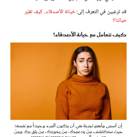
قد ترغبين في التعرف إلى:
خيانة الأصدقاء.. كيف تغيِّر
حياتنا؟
كيف تتعامل مع خيانة الأصدقاء؟
إن أسمى وأهم تجربة هي أن يكون المرء وحيداً مع نفسه؛
حيث ستكتشف منْ يدعمك، منْ يخونك، منْ يثق بك ومنْ