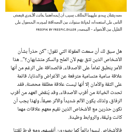
عروس سيدتي
صديقتان يبدو عليهما الخلاف بسبب أن إحداهما خانت الأخرى فبعض
الناس على استعداد لخيانة سنوات من الصداقة لمجرد الحصول على
القليل من الأضواء - المصدر freepik by freepic.diller
هل سبق لك أن سمعت المقولة التي تقول: "كن حذراً بشأن
الأشخاص الذين تثق بهم لأن الملح والسكر متشابهان؟".. هذا
الأمر ينطبق تماماً على الأصدقاء، فالصداقة على الرغم من أنها
علاقة سامية متسامية مترفعة عن الأغراض والدنايا، قائمة
على الثقة والأمان إلا أنها ليست علاقة مطلقة محصنة، فقد
مجلة سيدتي
تحدث الخيانة من أقرب الأصدقاء، وقد يُنقض العهد من أقرب
الرفاق، ولذلك يكون الألم شديداً والأثر عميقاً، ولهذا يجب أن
غلاف رفمي
نكون حذرين مع الأشخاص الذين نقيم معهم علاقات مهما
كانت وثيقة، والروابط وطيدة.
فالأشخاص ليسوا دائماً كما يصورون أنفسهم، ومع فرط ثقتنا