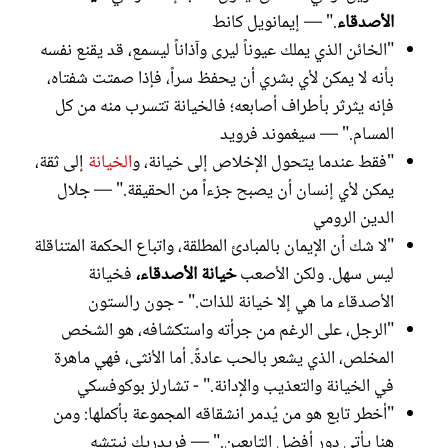
الأصدقاء
." — إيمانويل كانط
"الخائن الذي يملك عيوناً ليرى وآذاناً ليسمع، قد يقنع نفسه
بأنه لا يمكن لأي بشري أن يحفظ سراً، فإذا صمتت شفتاه،
فإنه يثرثر بأطراف أصابعه؛ فالخيانة تتسرب منه من كل
المسام." — سيغموند فرويد
"فقط عندما يتحول الإخلاص إلى خيانة، و
الخيانة
إلى ثقة،
يمكن لأي إنسان أن يصبح جزءاً من الحقيقة." — جلال
الدين الرومي
"لا شك أن الإيمان بالمبادئ المطلقة، واتباع الحكمة المتناقلة
ليس سهل. ولكن الأصعب
خيانة الأصدقاء،
فخيانة
الأصدقاء ما هي إلا خيانة للذات." - جون رالستون
"الرجل، على الرغم من جرأته واستكشافه، هو الشخص
المخلص، الذي يشعر بالحب عادةً. أما الأنثى، فهي ماهرة
في الخيانة والتعذيب والإدانة." - تشارلز بوكوفسكي
"أخطر تابع هو من يُدمر انشقاقه المجموعة بأكملها: ومن
هنا يأتي دور أفضل التابعين." — فريدريك نيتشه