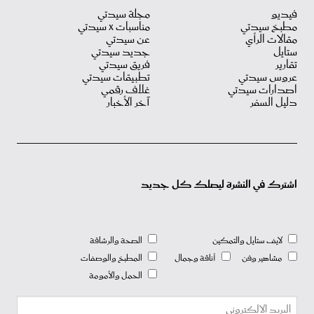
فيديو
مجلة سيدتي
مطبخ سيدتي
مناسبات X سيدتي
مقالات الرأي
عن سيدتي
ستايل
جديد سيدتي
تقارير
فريق سيدتي
عروس سيدتي
تطبيقات سيدتي
اصدارات سيدتي
غلاف رقمي
دليل السفر
آخر الأخبار
اشترك في النشرة ليصلك كل جديد
لايف ستايل والتمكين
الصحة والرشاقة
مشاهير وفن
أناقة وجمال
المطبخ والوصفات
الحمل والأمومة