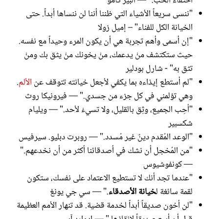
اختفاء الحب." — ألبير كامو
"ننسى سريعاً الأشياء التي ظننا أننا لن ننساها أبداً. حتى
الخيانة الكل للفناء" – إميل زولا
"إن أسمى وأهم تجربة هي أن يكون المرء وحيداً مع نفسه.
حيث ستكتشف منْ يدعمك، منْ يخونك منْ يثق بك ومنْ
تثق به" - شارل بودلير
"لم أستطع إيذاءه بما يكفي لأجعل خيانته تتوقف عن
الألم
.
وهي تؤلمني في كل جزء من جسدي." — فيرونيكا روث
"أحِب الجميع، وثِق بالقليل، ولا تسيءْ لأحد." — ويليام
شكسبير
"الوعد المُقدم دينٌ غير مُسدد." — روبرت دبليو. سيرفيس
"من المُخجل أن نشك في أصدقائنا أكثر من أن نخدعهم."
— كونفوشيوس
"عندما تجد أنك لا تستطيع الاعتماد على نفسك، ستكون
لقمة سائغة ل
خيانة الأصدقاء
." — سي جي يونغ
"لن أخون صديقاً أبداً لخدمة قضية. قد تنهار الأمم العظيمة