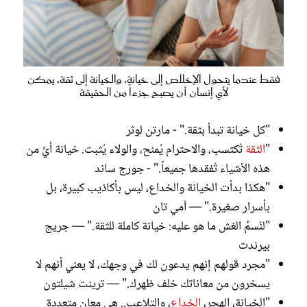
فقط عندما يتحول الإخلاص إلى خيانة، والخيانة إلى ثقة، يمكن
لأي إنسان أن يصبح جزءاً من الحقيقة
"كل خيانة تبدأ بثقة." - مارتن لوثر
"
الثقة
تُكتسب، والاحترام يُمنح، والولاء يُثبت. خيانة أيٍّ من
هذه الأشياء تُفقدها جميعاً." - جورج ساند
"هكذا بدأت الخيانة والخداع، ليس بأكاذيب كبيرة، بل
بأسرار صغيرة." — آمي تان
"لنُسمِّ الغش ما هو عليه: خيانة كاملة للثقة." — جريج
بيرندت
"مجرد قولهم إنهم يدعون لك في وجهك، لا يعني أنهم لا
يسخرون من معاناتك خلف ظهرك." — ترينت شيلتون
"الخيانة، الهجر،
الخداع
، والتلاعب.. هي معانٍ متعددة