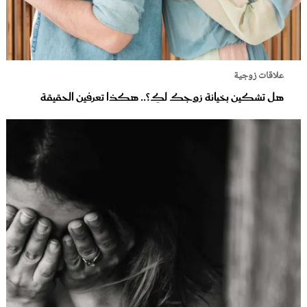
علاقات زوجية
هل تشكين بخيانة زوجك لكِ؟.. هكذا تعرفين الحقيقة