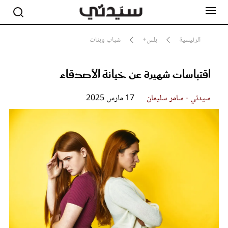
الرئيسية
بلس+
شباب وبنات
اقتباسات شهيرة عن خيانة الأصدقاء
مشاهير
أناقة
جمال
سيدتي - سامر سليمان
17 مارس 2025
صحة ورشاقة
سيدتي وطفلك
لايف ستايل
بلس+
فيديو
مطبخ سيدتي
مقالات الرأي
ستايل
تقارير