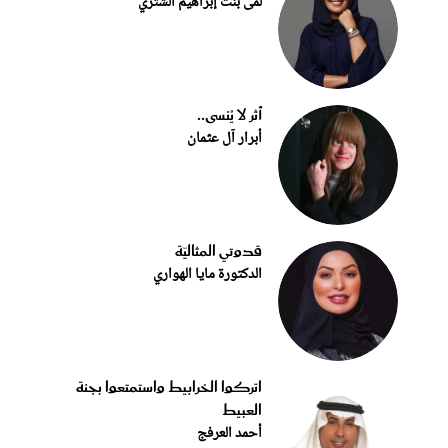
لمى بنت إبراهيم الشثري
أثر لا يُنسى..
أبرار آل عثمان
قدوتي المثاليّة
الدكتورة مايا الهواري
اتركوا الخرابيط واستمتعوا بجنة
العبيط
أحمد العرفج