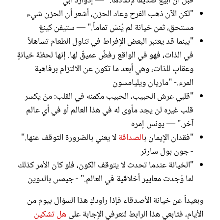
قبل أن أبيع صديقاً لإنقاذها." — إدوارد آبي
"لكن الآن ذهب الفرح وعاد الحزن، أشعر أن الحزن شيء
مستحق، ثمن خيانة لم يُنسَ تماماً." — ستيفن كينغ
"بينما قد يعتبر البعض الإفراط في تناول الطعام تساهلاً
في الذات، فهو في الواقع رفضٌ عميقٌ لها. إنها لحظة خيانةٍ
وعقابٍ للذات، وهي أبعد ما تكون عن الالتزام برفاهية
المرء.- "ماريان ويليامسون
"قلبي عرش الحبيب، الحبيب مكمنه في القلب: منْ يكسر
قلب غيره لن يجد مأوى له في هذا العالم أو في أي عالم
آخر." — يونس إمره
"فقدان الإيمان ب
الصداقة
لا يعني بالضرورة التوقف عنها."
- جون بول سارتر
"الخيانة عندما تحدث لا يتوقف الكون، فلو كان الأمر كذلك
لما وُجدت معايير أخلاقية في العالم." - جيمس بالدوين
وبعيداً عن خيانة الأصدقاء فإذا راودكِ هذا السؤال بيوم من
الأيام، فتابعي هذا الرابط لتعرفي الإجابة على
هل تشكين