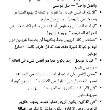
والفعل واحد" — بيل كوسبي
"الاعتراف ليس خيانة. ما تقوله أو تفعله لا يُهم؛ المشاعر
وحدها هي المهمة." - جون بول سارتر
"لو استطاعوا أن يجعلوني أتوقف عن حبك، لكانت تلك هي
الخيانة الحقيقية."- جورج أورويل
"شخصان كانا قريبين جداً، يمكنهما أن يصبحا غريبين دون
لوم أو خيانة كبيرة فقط عند تدخل طرف ثالث" - شارل
بودلير
" خيانة صديق.. ربما يكون هذا هو أتعس شيء في العالم."
- وارسان شاير
"بعض الناس على استعداد لخيانة سنوات من الصداقة
لمجرد الحصول على القليل من الأضواء." — لورين كونراد
"في قلبٍ قلق، تكمن بذرة الخيانة." — بروس
سبرينغستين
"في القانون، يكون الرجل مذنباً عندما ينتهك حقوق
الآخرين. وفي الأخلاق، يكون مذنباً إذا فكر في
خيانة