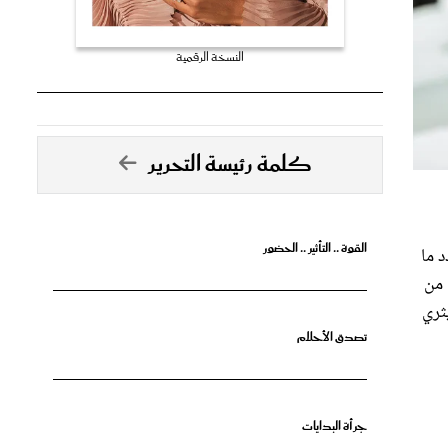
النسخة الرقمية
كلمة رئيسة التحرير
القوة .. التأثير .. الحضور
د ما
 من
ثري
تصدق الأحلام
جرأة البدايات