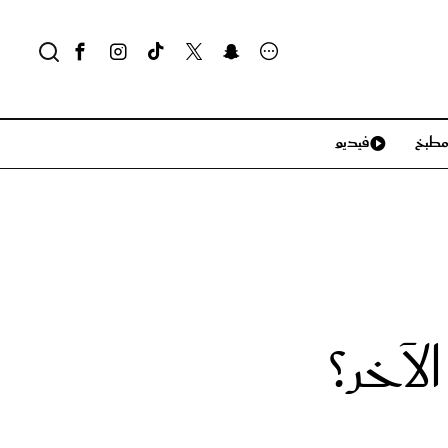
طبخ
فيديو
لايف ستايل
سياحة وسفر
منزل وديكور
تكنولوجيا
آخر؟