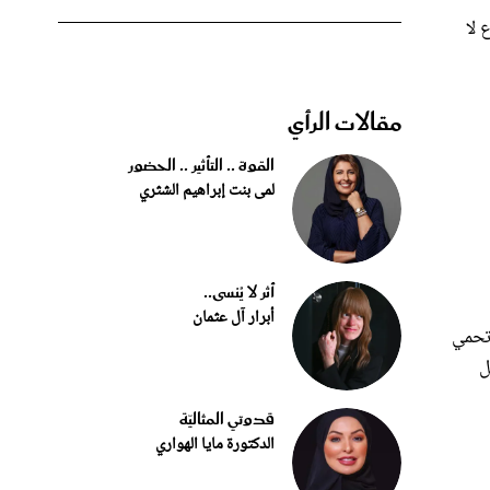
 لا
مقالات الرأي
القوة .. التأثير .. الحضور
لمى بنت إبراهيم الشثري
أثر لا يُنسى..
أبرار آل عثمان
 تحمي
ل
قدوتي المثاليّة
الدكتورة مايا الهواري