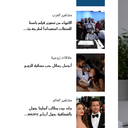
مشاهير العرب
الانتهاء من تصوير فيلم باسط
للعضلات استعداداً لطرحه بدُ...
علاقات زوجية
أجمل رسائل حب مسائية للزوج
مشاهير العالم
براد بيت يطالب أنجلينا جولي
بالشفافية حول أرباح Malefic...