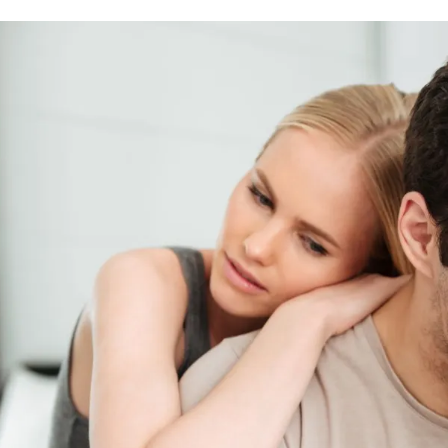
الات الرأي
تطبيقات سيدتي
ايل
دليل السفر
ارير
آخر الأخبار
وس سيدتي
مجلة سيد
غلاف رف