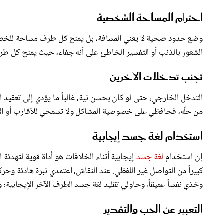
احترام المساحة الشخصية
وضع حدود صحية لا يعني المسافة، بل يمنح كل طرف مساحة للخ
الشعور بالذنب أو التفسير الخاطئ على أنه جفاء، حيث يمنح كل طرف 
تجنب تدخلات الآخرين
التدخل الخارجي، حتى لو كان بحسن نية، غالباً ما يؤدي إلى تعقيد 
من حلّه، فحافظي على خصوصية المشاكل ولا تسمحي للأقارب أو الأص
استخدام لغة جسد إيجابية
إن استخدام
لغة جسد
إيجابية أثناء الخلافات هو أداة قوية لتهدئة 
كبيراً من التواصل غير اللفظي. عند النقاش، اعتمدي نبرة هادئة وح
وخذي نفساً عميقاً، وحاولي تقليد لغة جسد الطرف الآخر الإيجابية؛ وذ
التعبير عن الحب والتقدير