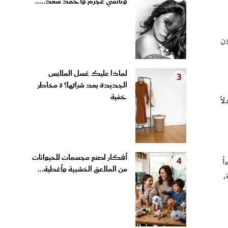
ونانسي عجرم وأحمد سعد.....
ون
لماذا عليك غسل الملابس
3
الجديدة بعد شرائها؟ 3 مخاطر
خفية
اً
أفكار لصنع مجسمات للحيوانات
ً
4
من الملاعق الخشبية وأغطية...
،