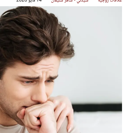
قصص ملهمة
مق
شباب وبنات
ست
علاقات زوجية
تق
عر