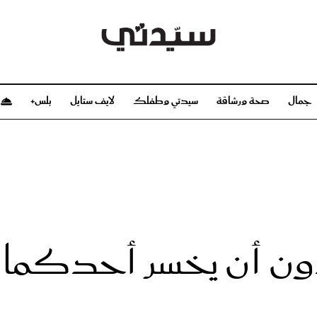
جمال
صحة ورشاقة
سيدتي وطفلك
لايف ستايل
بلس+
م
صحة ورشاقة
سيدتي وطفلك
بشرة
صحة
الحمل والولادة
ريحات
رشاقة و تغذية
مولودك
وعطور
أطفال ومراهقون
صحة الطفل
ن أن يخسر أحدكما ال
مجلة سيدتي
مناسبات X سيدتي
ديو
عن سيدتي
بخ سيدتي
فريق سيدتي