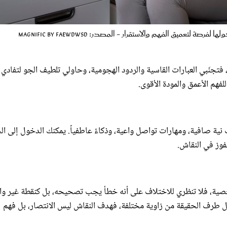
تعميق الفهم والاستقرار - المصدر: magnific by faewdWSD
فتجنّبي العبارات القاسية والردود الهجومية، وحاولي تلطيف الجو لتفادي
هم الأعمق والمودة الأقوى.
 نية صافية، ومهارات تواصل واعية، وذكاءً عاطفياً. يمكنك الدخول إلى ال
لفوز في النقاش.
شخصية، فلا تنظري للاختلاف على أنه خطأ يجب تصحيحه، بل كنقطة غير و
 كل طرف الحقيقة من زاوية مختلفة، فهدف النقاش ليس الانتصار، بل فهم