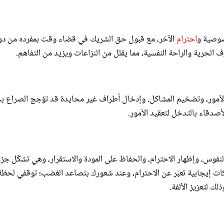
صوصية و
احترام
الآخر، مع قبول حق الشريك في قضاء وقت بمفرده من د
الحرية والراحة النفسية، مما يقلل من النزاعات ويزيد من التفاهم.
الأمور، وتضخيم المشاكل. وإدخال أطراف غير محايدة قد تؤجج الصراع بدل
دقاء بالتدخل لتعقيد الأمور.
النفوس، وإظهار الاحترام، والحفاظ على المودة والاستقرار، وهي تشكّل جزءا
ركات إيجابية تعبّر عن الاحترام، وعند شعورك بتصاعد الغضب؛ توقفي لحظة
لك لتعزيز الألفة.