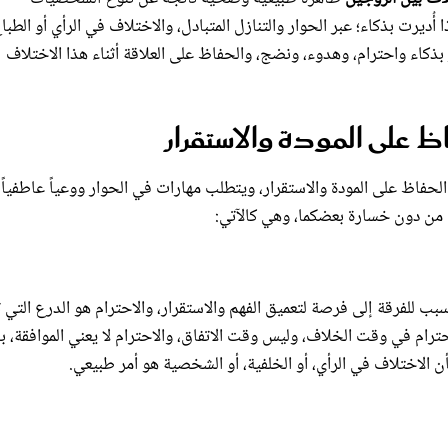
ُديرت بذكاء؛ عبر الحوار والتنازل المتبادل، والاختلاف في الرأي أو الطباع
ر بذكاء واحترام، وهدوء، ونضج، والحفاظ على العلاقة أثناء هذا الاختلاف
اظ على المودة والاستقرار
لحفاظ على المودة والاستقرار، ويتطلب مهارات في الحوار ووعياً عاطفياً
ت من دون خسارة بعضكما، وهي كالآتي:
بب للفرقة إلى فرصة لتعميق الفهم والاستقرار، والاحترام هو الدرع التي
ام في وقت الخلاف، وليس وقت الاتفاق، والاحترام لا يعني الموافقة، ب
 الاختلاف في الرأي، أو الخلفية، أو الشخصية هو أمر طبيعي.