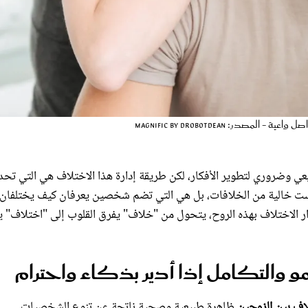
ر: magnific by drobotdean
يعي وضروري لتطوير الأفكار، لكن طريقة إدارة هذا الاختلاف هي التي تحد
دة ليست خالية من الخلافات، بل هي التي تضم شخصين يعرفان كيف يختلفان
ار الاختلاف بهذه الروح، يتحول من "خلاف" يفرق القلوب إلى "اختلاف" ي
و والتكامل إذا أدير بذكاء واحترام
لاف بين الزوجين
ظاهرة طبيعية وصحية ناتجة عن تنوع الشخصيات