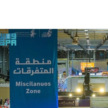
الات الرأي
تطبيقات سيدتي
ايل
دليل السفر
ارير
آخر الأخبار
وس سيدتي
مجلة سيد
غلاف رف