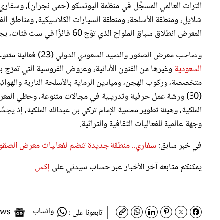
التراث العالمي المسجَّل في منظمة اليونسكو (حمى نجران)، وسفاري
شلايل، ومنطقة الأسلحة، ومنطقة السيارات الكلاسيكية، ومناطق ا
المعرض انطلاق سباق الملواح الذي توّج 60 فائزًا في ست فئات، بجوائز إجمالية بلغت (600) ألف ريال.
وصاحب معرض الصقور والصيد السعودي الدولي (23) فعالية متنوعة، شملت فعالية الدعو الخاصة بالصقور، وعروضًا فلكلورية تقدم
السعودية
وغيرها من الفنون الأدائية، وعروض الفروسية التي تمزج ب
متخصصة، وركوب الهجن، وميادين الرماية بالأسلحة النارية والهوائي
(30) ورشة عمل حرفية وتدريبية في مجالات متنوعة، وحظي المعر
الملكية، وهيئة تطوير محمية الإمام تركي بن عبدالله الملكية، إذ يجسِّ
وجهة عالمية للفعاليات الثقافية والتراثية.
في خبر سابق:
سفاري.. منطقة جديدة تنضم لفعاليات معرض الصقور وا
يمكنكم متابعة آخر الأخبار عبر حساب سيدتي على
إكس
واتساب
Google News
تابعونا على :