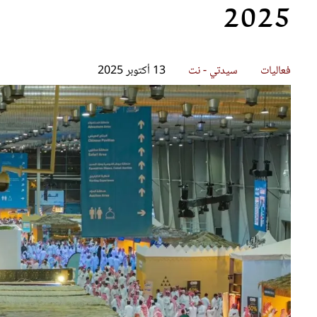
2025
قصص ملهمة
مق
شباب وبنات
ست
علاقات زوجية
تق
عر
فعاليات
سيدتي - نت
13 أكتوبر 2025