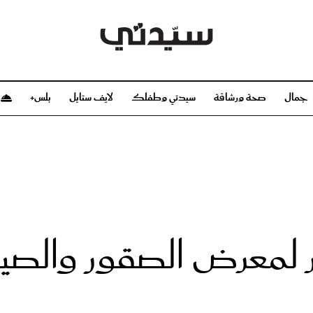
جمال
صحة ورشاقة
سيدتي وطفلك
لايف ستايل
بلس+
م
صحة ورشاقة
سيدتي وطفلك
بشرة
صحة
الحمل والولادة
ريحات
رشاقة و تغذية
مولودك
وعطور
أطفال ومراهقون
صحة الطفل
70 ألف زائر لمعرض الصقور 
مجلة سيدتي
مناسبات X سيدتي
ديو
عن سيدتي
بخ سيدتي
فريق سيدتي