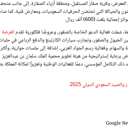
 المعرض، وقرية صقار المستقبل، ومنطقة أزياء الصقارة، إلى جانب متحف
لفنون والحياكة التي تحتضن الحرفيات السعوديات، ومعارض فنية، كما ص
العرضة
ين الخيول والصقور، وتجارب سيارات الكارتينغ والدفع الرباعي في حلبات
ة والسهام، وفعالية رسم الجواد العربي، إضافة إلى جلسات حوارية، وأكثر
ض برعاية إستراتيجية من هيئة تطوير محمية الملك سلمان بن عبدالعزيز
د ذلك التكامل المؤسسي، دعمًا للفعاليات الوطنية وتعزيزًا لمكانة المملكة ب
لصيد السعودي الدولي 2025