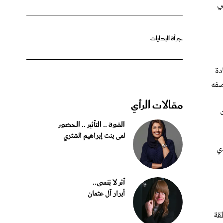
 وذلك في
جرأة البدايات
دة
صفه
مقالات الرأي
القوة .. التأثير .. الحضور
لمى بنت إبراهيم الشثري
جن، الذي
أثر لا يُنسى..
أبرار آل عثمان
قة