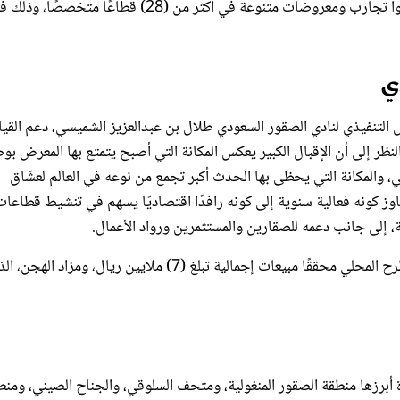
بمشاركة أكثر من (1400) عارض وعلامة تجارية من 47 دولة، قدّموا تجارب ومعروضات متنوعة في أكثر من (28) قطاعًا متخصصًا،
ي
لرئيس التنفيذي لنادي الصقور السعودي طلال بن عبدالعزيز الشميسي، دعم القيا
لنظر إلى أن الإقبال الكبير يعكس المكانة التي أصبح يتمتع بها المعرض بو
، والمكانة التي يحظى بها الحدث أكبر تجمع من نوعه في العالم لعشّاق
اوز كونه فعالية سنوية إلى كونه رافدًا اقتصاديًا يسهم في تنشيط قطاعات
ة، إلى جانب دعمه للصقارين والمستثمرين ورواد الأعمال.
وشمل المعرض هذا العام مزادين، الأول للصقور المنغولية وصقور الطرح المحلي محققًا مبيعات إجمالية تبلغ (7) ملايين ريال، ومزاد اله
 أبرزها منطقة الصقور المنغولية، ومتحف السلوقي، والجناح الصيني، ومنط