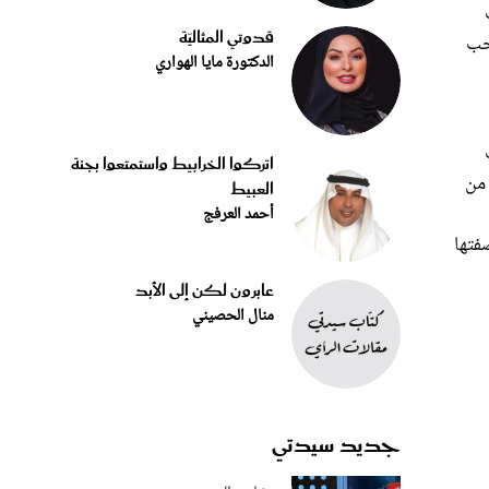
قدوتي المثاليّة
احب
الدكتورة مايا الهواري
اتركوا الخرابيط واستمتعوا بجنة
 من
العبيط
أحمد العرفج
صفتها
عابرون لكن إلى الأبد
منال الحصيني
جديد سيدتي