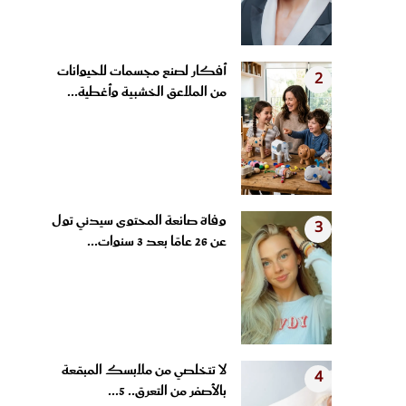
أفكار لصنع مجسمات للحيوانات
2
من الملاعق الخشبية وأغطية...
وفاة صانعة المحتوى سيدني تول
3
عن 26 عامًا بعد 3 سنوات...
لا تتخلصي من ملابسك المبقعة
4
بالأصفر من التعرق.. 5...