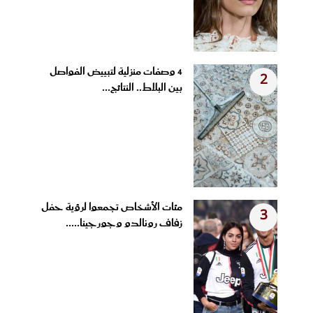
4 وصفات منزلية لتبييض الفواصل
2
بين البلاط.. النتائج...
مئات الأشخاص تجمعوا لرؤية حفل
3
زفاف رونالدو وجورجينا.....