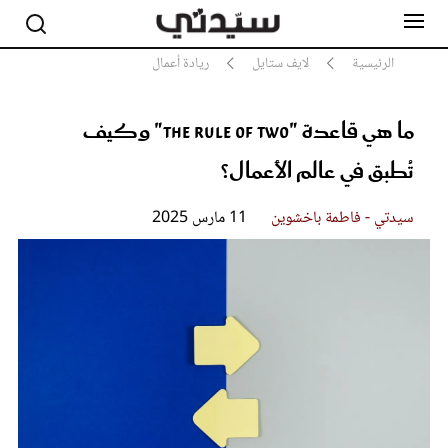
الرئيسية
لايف ستايل
ريادة أعمال
ما هي قاعدة "The Rule of Two" وكيف
مشاهير
أناقة
تُطبق في عالم الأعمال؟
جمال
صحة ورشاقة
سيدتي - فاطمة باخشوين
11 مارس 2025
سيدتي وطفلك
لايف ستايل
بلس+
فيديو
مطبخ سيدتي
مقالات الرأي
ستايل
تقارير