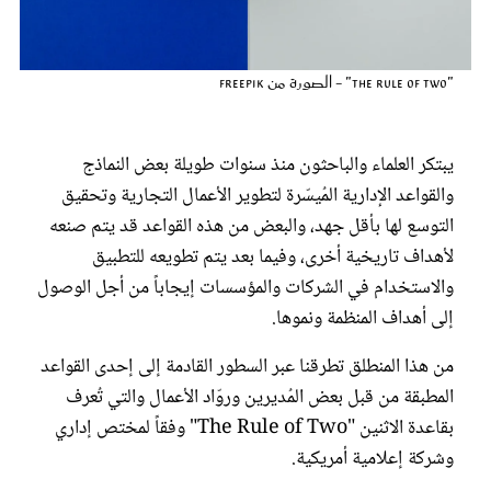
عروس سيدتي
"The Rule of Two" - الصورة من Freepik
يبتكر العلماء والباحثون منذ سنوات طويلة بعض النماذج
والقواعد الإدارية المُيسّرة لتطوير الأعمال التجارية وتحقيق
التوسع لها بأقل جهد، والبعض من هذه القواعد قد يتم صنعه
لأهداف تاريخية أخرى، وفيما بعد يتم تطويعه للتطبيق
والاستخدام في الشركات والمؤسسات إيجاباً من أجل الوصول
إلى أهداف المنظمة ونموها.
مجلة سيدتي
من هذا المنطلق تطرقنا عبر السطور القادمة إلى إحدى القواعد
غلاف رفمي
المطبقة من قبل بعض المُديرين وروّاد الأعمال والتي تُعرف
بقاعدة الاثنين "The Rule of Two" وفقاً لمختص إداري
وشركة إعلامية أمريكية.