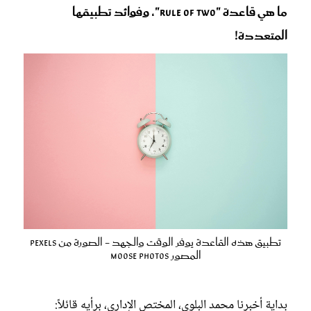
ما هي قاعدة "Rule of Two"، وفوائد تطبيقها
المتعددة!
تطبيق هذه القاعدة يوفر الوقت والجهد - الصورة من pexels
المصور moose photos
بداية أخبرنا محمد البلوي، المختص الإداري، برأيه قائلاً: