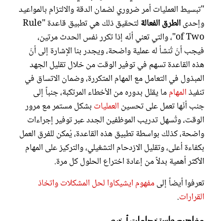
"تبسيط العمليات أمر ضروري لضمان الدقة والالتزام بالمواعيد
وإحدى
الطرق الفعالة
لتحقيق ذلك هي تطبيق قاعدة "Rule
of Two"، والتي تعني أنّه إذا تكرر نفس الحدث مرتين،
فيجب أنّ تُنشأ له عملية واضحة، ويجدر بنا الإشارة إلى أنّ
هذه القاعدة تسهم في توفير الوقت من خلال تقليل الجهد
المبذول في التعامل مع المهام المتكررة، وضمان الاتساق في
تنفيذ
المهام
ما يقلل بدوره من الأخطاء المرتكبة، جنباً إلى
جنب أنّها تعمل على تحسين
العمليات
بشكل مستمر مع مرور
الوقت، وتُسهل تدريب الموظفين الجدد عبر توفير إجراءات
واضحة، كذلك بواسطة تطبيق هذه القاعدة، يُمكن للفرق العمل
بكفاءة أعلى، وتقليل الازدحام التشغيلي، والتركيز على المهام
الأكثر أهمية بدلاً من إعادة اختراع الحلول كل مرة.
تعرفوا أيضاً إلى
مفهوم ايشيكاوا لحل المشكلات واتخاذ
القرارات
.
مفاهيم واستخدامات أخرى