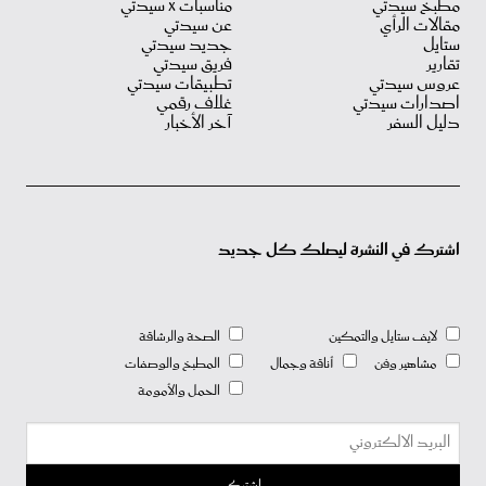
مطبخ سيدتي
مناسبات X سيدتي
مقالات الرأي
عن سيدتي
ستايل
جديد سيدتي
تقارير
فريق سيدتي
عروس سيدتي
تطبيقات سيدتي
اصدارات سيدتي
غلاف رقمي
دليل السفر
آخر الأخبار
اشترك في النشرة ليصلك كل جديد
لايف ستايل والتمكين
الصحة والرشاقة
مشاهير وفن
أناقة وجمال
المطبخ والوصفات
الحمل والأمومة