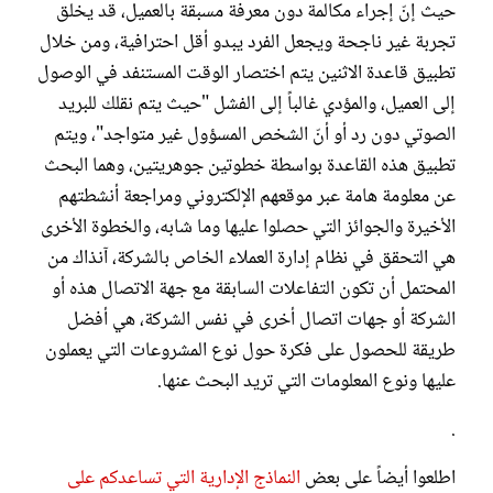
حيث إنّ إجراء مكالمة دون معرفة مسبقة بالعميل، قد يخلق
تجربة غير ناجحة ويجعل الفرد يبدو أقل احترافية، ومن خلال
تطبيق قاعدة الاثنين يتم اختصار الوقت المستنفد في الوصول
إلى العميل، والمؤدي غالباً إلى الفشل "حيث يتم نقلك للبريد
الصوتي دون رد أو أنّ الشخص المسؤول غير متواجد"، ويتم
تطبيق هذه القاعدة بواسطة خطوتين جوهريتين، وهما البحث
عن معلومة هامة عبر موقعهم الإلكتروني ومراجعة أنشطتهم
الأخيرة والجوائز التي حصلوا عليها وما شابه، والخطوة الأخرى
هي التحقق في نظام إدارة العملاء الخاص بالشركة، آنذاك من
المحتمل أن تكون التفاعلات السابقة مع جهة الاتصال هذه أو
الشركة أو جهات اتصال أخرى في نفس الشركة، هي أفضل
طريقة للحصول على فكرة حول نوع المشروعات التي يعملون
عليها ونوع المعلومات التي تريد البحث عنها.
.
اطلعوا أيضاً على بعض
النماذج الإدارية التي تساعدكم على