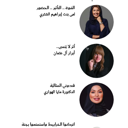
القوة .. التأثير .. الحضور
لمى بنت إبراهيم الشثري
أثر لا يُنسى..
أبرار آل عثمان
قدوتي المثاليّة
الدكتورة مايا الهواري
اتركوا الخرابيط واستمتعوا بجنة