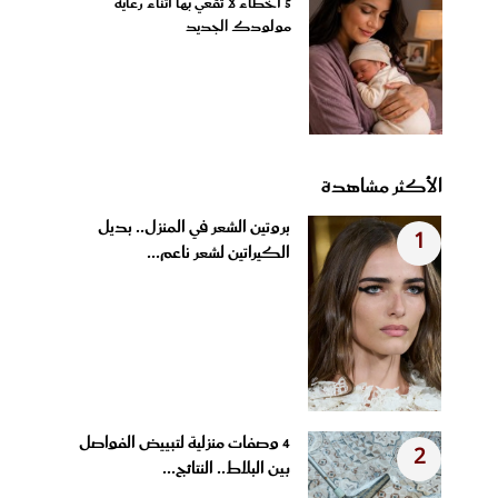
5 أخطاء لا تقعي بها أثناء رعاية
مولودك الجديد
الأكثر مشاهدة
بروتين الشعر في المنزل.. بديل
1
الكيراتين لشعر ناعم...
4 وصفات منزلية لتبييض الفواصل
2
بين البلاط.. النتائج...