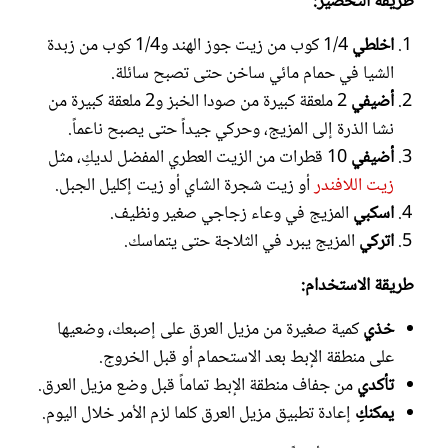
طريقة التحضير:
اخلطي
1/4 كوب من زيت جوز الهند و1/4 كوب من زبدة
الشيا في حمام مائي ساخن حتى تصبح سائلة.
أضيفي
2 ملعقة كبيرة من صودا الخبز و2 ملعقة كبيرة من
نشا الذرة إلى المزيج، وحركي جيداً حتى يصبح ناعماً.
أضيفي
10 قطرات من الزيت العطري المفضل لديكِ، مثل
زيت اللافندر
أو زيت شجرة الشاي أو زيت إكليل الجبل.
اسكبي
المزيج في وعاء زجاجي صغير ونظيف.
اتركي
المزيج يبرد في الثلاجة حتى يتماسك.
طريقة الاستخدام:
خذي
كمية صغيرة من مزيل العرق على إصبعك، وضعيها
على منطقة الإبط بعد الاستحمام أو قبل الخروج.
تأكدي
من جفاف منطقة الإبط تماماً قبل وضع مزيل العرق.
يمكنكِ
إعادة تطبيق مزيل العرق كلما لزم الأمر خلال اليوم.