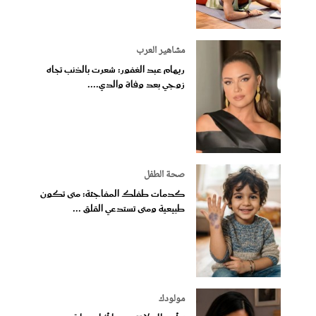
مشاهير العرب
ريهام عبد الغفور: شعرت بالذنب تجاه
زوجي بعد وفاة والدي....
صحة الطفل
كدمات طفلك المفاجئة: متى تكون
طبيعية ومتى تستدعي القلق ...
مولودك