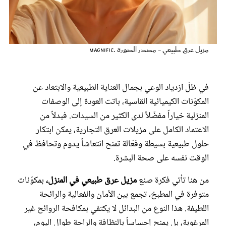
عروس سيدتي
مزيل عرق طبيعي - مصدر الصورة .magnific
في ظلّ ازدياد الوعي بجمال العناية الطبيعية والابتعاد عن
المكوّنات الكيميائية القاسية، باتت العودة إلى الوصفات
المنزلية خياراً مفضّلاً لدى الكثير من السيدات. فبدلاً من
الاعتماد الكامل على مزيلات العرق التجارية، يمكن ابتكار
حلول طبيعية بسيطة وفعّالة تمنح انتعاشاً يدوم وتحافظ في
مجلة سيدتي
الوقت نفسه على صحة البشرة.
غلاف رفمي
من هنا تأتي فكرة صنع
مزيل عرق طبيعي في المنزل،
بمكوّنات
متوفرة في المطبخ، تجمع بين الأمان والفعالية والرائحة
اللطيفة. هذا النوع من البدائل لا يكتفي بمكافحة الروائح غير
المرغوبة، بل يمنح إحساساً بالنظافة والراحة طوال اليوم،