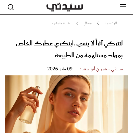
الرئيسية
جمال
عناية بالبشرة
لتتركي أثراً لا ينسى..ابتكري عطركِ الخاص
مشاهير
أناقة
بمواد مستلهمة من الطبيعة
جمال
صحة ورشاقة
سيدتي وطفلك
سيدتي - شيرين أبو سعدة
09 مايو 2026
لايف ستايل
بلس+
فيديو
مطبخ سيدتي
مقالات الرأي
ستايل
تقارير