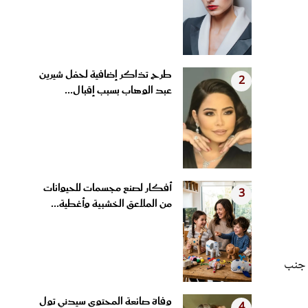
طرح تذاكر إضافية لحفل شيرين
2
عبد الوهاب بسبب إقبال...
أفكار لصنع مجسمات للحيوانات
3
من الملاعق الخشبية وأغطية...
ى جنب
وفاة صانعة المحتوى سيدني تول
4
عن 26 عامًا بعد 3 سنوات...