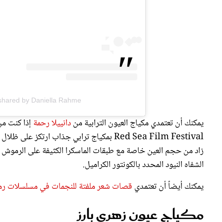
A post shared by Daniella Rahme دانييلا رحمه (@e
يمكنك أن تعتمدي مكياج العيون الترابية من
دانييلا رحمة
إذا كنت من
Red Sea Film Festival بمكياج ترابي جذاب ار
زاد من حجم العين خاصة مع طبقات الماسكرا الكثيفة على الرموش ك
الشفاه النيود المحدد بالكونتور الكراميل.
يمكنك أيضاً أن تعتمدي
قصات شعر ملفتة للنجمات في مسلسلات رمضان 2025... استوحي منها موض
مكياج عيون زهري بارز