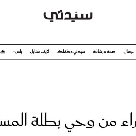
جمال
صحة ورشاقة
سيدتي وطفلك
لايف ستايل
بلس+
م
صحة ورشاقة
سيدتي وطفلك
بشرة
صحة
الحمل والولادة
ريحات
رشاقة و تغذية
مولودك
وعطور
أطفال ومراهقون
صحة الطفل
اء من وحي بطلة المسل
مجلة سيدتي
مناسبات X سيدتي
ديو
عن سيدتي
بخ سيدتي
فريق سيدتي