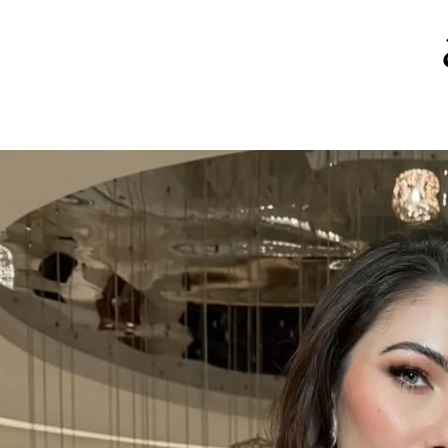
الات الرأي
تطبيقات سيدتي
ايل
دليل السفر
ارير
آخر الأخبار
وس سيدتي
مجلة سيد
غلاف رف