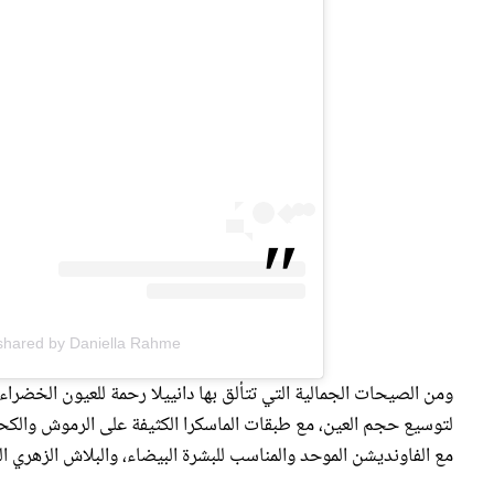
A post shared by Daniella Rahme دانييلا رحمه (@e
ومن الصيحات الجمالية التي تتألق بها دانييلا رحمة للعيون الخضراء
لتوسيع حجم العين، مع طبقات الماسكرا الكثيفة على الرموش والكحل 
مع الفاونديشن الموحد والمناسب للبشرة البيضاء، والبلاش الزهري ال
مكياج عيون سموكي ذهبي ناعم