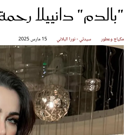
"بالدم" دانييلا رحمة
قصص ملهمة
مق
شباب وبنات
ست
علاقات زوجية
تق
عر
مكياج وعطور
سيدتي - نورا البلاني
15 مارس 2025