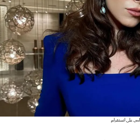
اص على انستقرام
، وهي تخوض حالياً بطولة
مسلسل "بالدم"
الرمضاني 2025، وتتألق كعاد