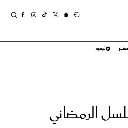
طبخ
فيديو
لايف ستايل
سياحة وسفر
منزل وديكور
تكنولوجيا
سل الرمضاني