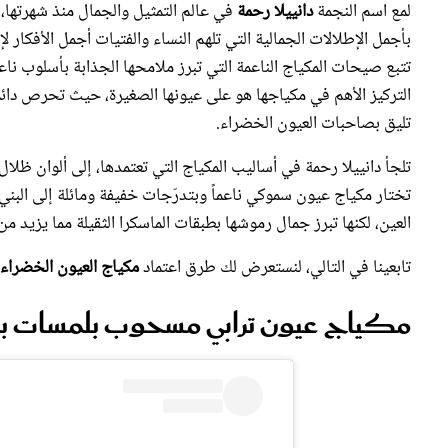
بأجمل الإطلالات الجمالية التي تلهم النساء والفتيات أجمل الأفكار ل
تتبع صيحات المكياج الناعمة التي تبرز ملامحها الجذابة بأسلوب ناع
التركيز الأهم في مكياجها هو على عيونها الصغيرة، حيث تحرص دائما
تليق بصاحبات العيون الخضراء.
تلجأ دانييلا رحمة في أساليب المكياج التي تعتمدها، إلى ألوان ظلال
تختار مكياج عيون سموكي ناعماً وبتدرّجات خفيفة ومائلة إلى البني
العين، لكنها تبرز جمال رموشها بطبقات الماسكرا الثقيلة مما يزيد من
تابعينا في التالي، لنستعرض لك طرق اعتماد
مكياج العيون الخضراء 
مكياج عيون ترابي مسحوب بلمسات بر