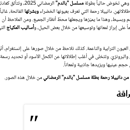
إطلالاتهن. دانييلا رحمة التي تعرف بعيونها الخضراء
وبشرتها
الفاتحة، غالباً
م وبسيط، وهذا ما يميّزها ويجعلها محطّ أنظار الجميع. ومن الملاحظ أن
ً على إبراز لمعانها وتوسيعها من خلال بعض الحيل، و
أساليب المكياج
الت
 العيون الترابية والناعمة. كذلك نلاحظ من خلال صورها على إنستغرام، أنّه
 والبرونزيّ. وتتخلى في أغلب إطلالاتها عن الكحل الأسود أو تحديد رسمة
 حجم عينيها ويزيدها جاذبية ولمعاناً.
من دانييلا رحمة بطلة مسلسل "بالدم" الرمضاني
من خلال هذه الصور.
اقة