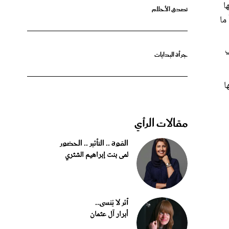
 ما
ي
جرأة البدايات
ا
مقالات الرأي
القوة .. التأثير .. الحضور
لمى بنت إبراهيم الشثري
أثر لا يُنسى..
أبرار آل عثمان