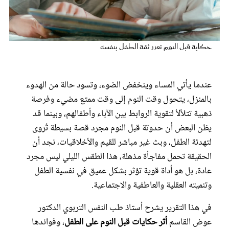
عروس سيدتي
حكاية قبل النوم تعزز ثقة الطفل بنفسه
عندما يأتي المساء وينخفض الضوء، وتسود حالة من الهدوء
بالمنزل، يتحول وقت النوم إلى وقت ممتع مضيء وفرصة
ذهبية تتلألأ لتقوية الروابط بين الآباء وأطفالهم، وبينما قد
يظن البعض أن حدوتة قبل النوم مجرد قصة بسيطة تُروى
لتهدئة الطفل، وبث غير مباشر للقيم والأخلاقيات، نجد أن
مجلة سيدتي
الحقيقة تحمل مفاجأة مذهلة، هذا الطقس الليلي ليس مجرد
عادة، بل هو أداة قوية تؤثر بشكل عميق في نفسية الطفل
غلاف رقمي
وتنميته العقلية والعاطفية والاجتماعية.
في هذا التقرير يشرح أستاذ طب النفس التربوي الدكتور
عوض القاسم
أثر حكايات قبل النوم على الطفل
، وفوائدها