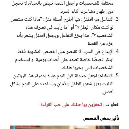
مختلفة للشخصيات واجعل القصة تنبض بالحياة، لا تخجل
من إظهار مشاعرك أثناء السرد.
التفاعل مع الطفل: هيا اطرح أسئلة مثل: "ماذا كنت ستفعل
لو كنت مكان البطل؟" أو "ما رأيك في تصرف هذه
الشخصية؟"، هذا يعزز التفاعل ويجعل الطفل يشعر بأنه
جزء من القصة.
الإبداع في السرد: لا تقتصر على القصص المكتوبة فقط،
ابتكر قصصًا خاصة تعتمد على أحداث يومية أو استخدم
الشخصيات التي يحبها طفلك.
الانتظام: اجعل حدوتة قبل النوم عادة يومية، هذا الروتين
الثابت يعزز شعور الطفل بالأمان ويساعده على النوم بشكل
أفضل.
خطوات..
تحفزين بها طفلك على حب القراءة
تأثير بعض القصص