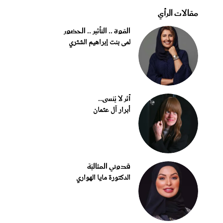
مقالات الرأي
القوة .. التأثير .. الحضور
لمى بنت إبراهيم الشثري
أثر لا يُنسى..
أبرار آل عثمان
قدوتي المثاليّة
الدكتورة مايا الهواري