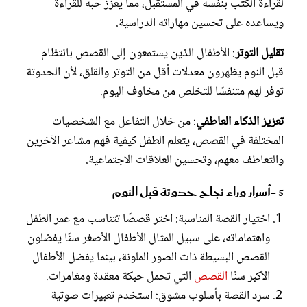
لقراءة الكتب بنفسه في المستقبل، مما يعزز حبه للقراءة
ويساعده على تحسين مهاراته الدراسية.
تقليل التوتر
: الأطفال الذين يستمعون إلى القصص بانتظام
قبل النوم يظهرون معدلات أقل من التوتر والقلق، لأن الحدوتة
توفر لهم متنفسًا للتخلص من مخاوف اليوم.
تعزيز الذكاء العاطفي
: من خلال التفاعل مع الشخصيات
المختلفة في القصص، يتعلم الطفل كيفية فهم مشاعر الآخرين
والتعاطف معهم، وتحسين العلاقات الاجتماعية.
5 -أسرار وراء نجاح حدوتة قبل النوم
اختيار القصة المناسبة: اختر قصصًا تتناسب مع عمر الطفل
واهتماماته، على سبيل المثال الأطفال الأصغر سنًا يفضلون
القصص البسيطة ذات الصور الملونة، بينما يفضل الأطفال
الأكبر سنًا
القصص
التي تحمل حبكة معقدة ومغامرات.
سرد القصة بأسلوب مشوق: استخدم تعبيرات صوتية