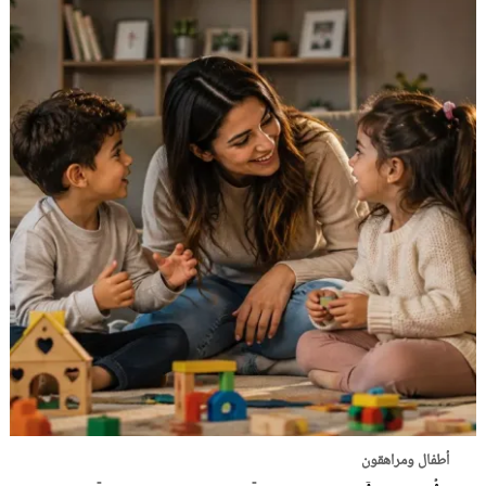
أطفال ومراهقون