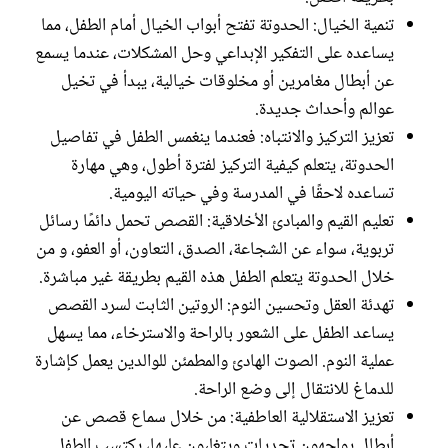
تنمية الخيال: الحدوتة تفتح أبواب الخيال أمام الطفل، مما
يساعده على التفكير الإبداعي وحل المشكلات، عندما يسمع
عن أبطال مغامرين أو مخلوقات خيالية، يبدأ في تخيل
عوالم وأحداث جديدة.
تعزيز التركيز والانتباه: فعندما ينغمس الطفل في تفاصيل
الحدوتة، يتعلم كيفية التركيز لفترة أطول، وهي مهارة
تساعده لاحقًا في المدرسة وفي حياته اليومية.
تعليم القيم والمبادئ الأخلاقية: القصص تحمل دائمًا رسائل
تربوية، سواء عن الشجاعة، الصدق، التعاون، أو العفو، و من
خلال الحدوتة يتعلم الطفل هذه القيم بطريقة غير مباشرة.
تهدئة العقل وتحسين النوم: الروتين الثابت لسرد القصص
يساعد الطفل على الشعور بالراحة والاسترخاء، مما يسهل
عملية النوم. الصوت الهادئ والمطمئن للوالدين يعمل كإشارة
للدماغ للانتقال إلى وضع الراحة.
تعزيز الاستقلالية العاطفية: من خلال سماع قصص عن
أبطال يواجهون تحديات ويتغلبون عليها، يكتسب الطفل