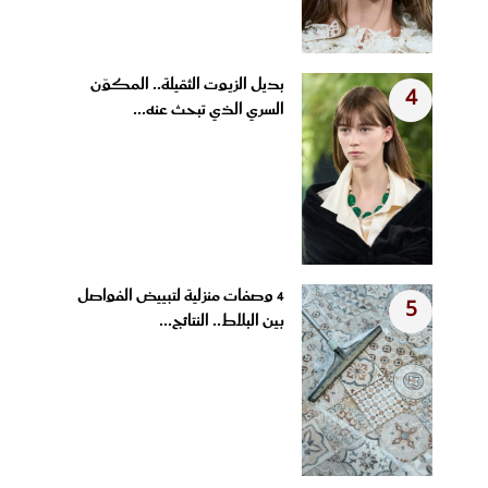
بديل الزيوت الثقيلة.. المكوّن
4
السري الذي تبحث عنه...
4 وصفات منزلية لتبييض الفواصل
5
بين البلاط.. النتائج...