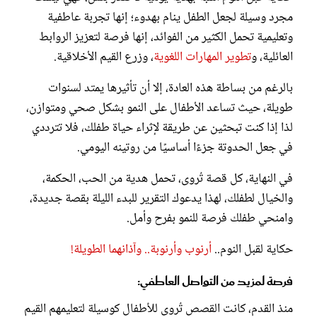
مجرد وسيلة لجعل الطفل ينام بهدوء؛ إنها تجربة عاطفية
وتعليمية تحمل الكثير من الفوائد، إنها فرصة لتعزيز الروابط
العائلية، و
تطوير المهارات اللغوية
، وزرع القيم الأخلاقية.
بالرغم من بساطة هذه العادة، إلا أن تأثيرها يمتد لسنوات
طويلة، حيث تساعد الأطفال على النمو بشكل صحي ومتوازن،
لذا إذا كنت تبحثين عن طريقة لإثراء حياة طفلك، فلا تترددي
في جعل الحدوتة جزءًا أساسيًا من روتينه اليومي.
في النهاية، كل قصة تُروى، تحمل هدية من الحب، الحكمة،
والخيال لطفلك، لهذا يدعوك التقرير للبدء الليلة بقصة جديدة،
وامنحي طفلك فرصة للنمو بفرح وأمل.
حكاية لقبل النوم..
أرنوب وأرنوبة.. وآذانهما الطويلة!
فرصة لمزيد من التواصل العاطفي:
منذ القدم، كانت القصص تُروى للأطفال كوسيلة لتعليمهم القيم