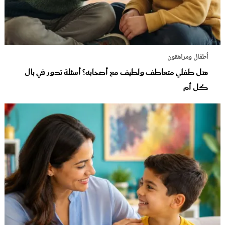
أطفال ومراهقون
هل طفلي متعاطف ولطيف مع أصحابه؟ أسئلة تدور في بال
كل أم