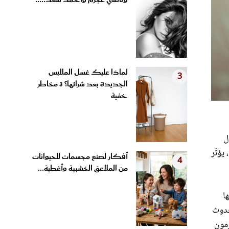
ونانسي عجرم وأحمد سعد.....
لماذا عليك غسل الملابس
3
الجديدة بعد شرائها؟ 3 مخاطر
خفية
ل
يؤثّر
أفكار لصنع مجسمات للحيوانات
4
من الملاعق الخشبية وأغطية...
ا
حدوث
رمون