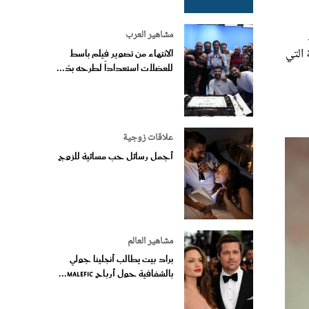
مشاهير العرب
 التي
الانتهاء من تصوير فيلم باسط
للعضلات استعداداً لطرحه بدُ...
علاقات زوجية
أجمل رسائل حب مسائية للزوج
مشاهير العالم
براد بيت يطالب أنجلينا جولي
بالشفافية حول أرباح Malefic...