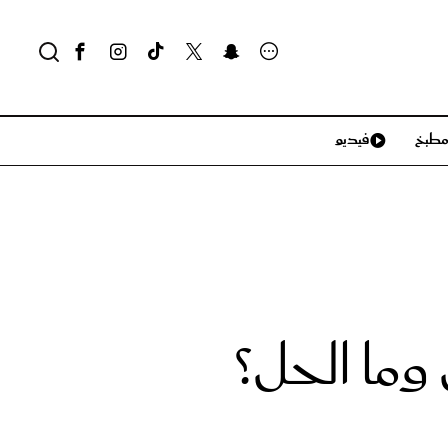
طبخ
فيديو
لايف ستايل
سياحة وسفر
منزل وديكور
تكنولوجيا
وما الحل؟