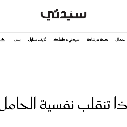
جمال
صحة ورشاقة
سيدتي وطفلك
لايف ستايل
بلس+
م
صحة ورشاقة
سيدتي وطفلك
بشرة
صحة
الحمل والولادة
ريحات
رشاقة و تغذية
مولودك
وعطور
أطفال ومراهقون
صحة الطفل
ا تنقلب نفسية الحامل 
مجلة سيدتي
مناسبات X سيدتي
ديو
عن سيدتي
بخ سيدتي
فريق سيدتي