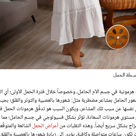
رحلة الحمل
هرمونية في جسم الأم الحامل، وخصوصاً خلال فترة الحمل الأولى؛ أي ال
ى شعور الحامل بمشاعر مضطربة مثل: شعورها بالعصبية والتوتر والقلق؛ بحي
بين نفسها عن سبب تلك المشاعر، ويكون السبب هو تدفُّق هرمونات الحمل ف
 مستوى هرمونات السعادة، تؤثّر بشكل فسيولوجي في جسم الحامل؛ مما
لمزاج بشكل سريع أيضاً. وهذه التقلبات من
أعراض الحمل
الشائعة والمتوقَّعة
كون ساعات متواصلة وكافية، يؤدي إلى زيادة شعورها بالعصبية والقلق