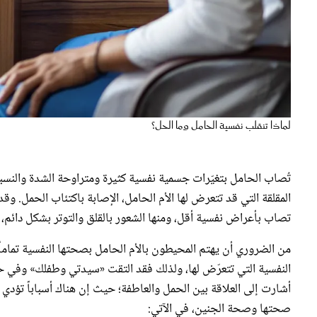
لماذا تنقلب نفسية الحامل وما الحل؟
تُصاب الحامل بتغيّرات جسمية نفسية كثيرة ومتراوحة الشدة والنسب
المقلقة التي قد تتعرض لها الأم الحامل، الإصابة باكتئاب الحمل. وقد
تصاب بأعراض نفسية أقل، ومنها الشعور بالقلق والتوتر بشكل دائم،
من الضروري أن يهتم المحيطون بالأم الحامل بصحتها النفسية تماما
النفسية التي تتعرّض لها، ولذلك فقد التقت «سيدتي وطفلك» وفي حد
أشارت إلى العلاقة بين الحمل والعاطفة؛ حيث إن هناك أسباباً تؤدي 
صحتها وصحة الجنين، في الآتي: