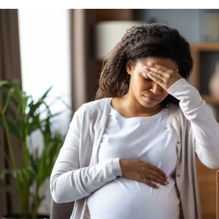
الات الرأي
تطبيقات سيدتي
ايل
دليل السفر
ارير
آخر الأخبار
وس سيدتي
مجلة سيد
غلاف رف