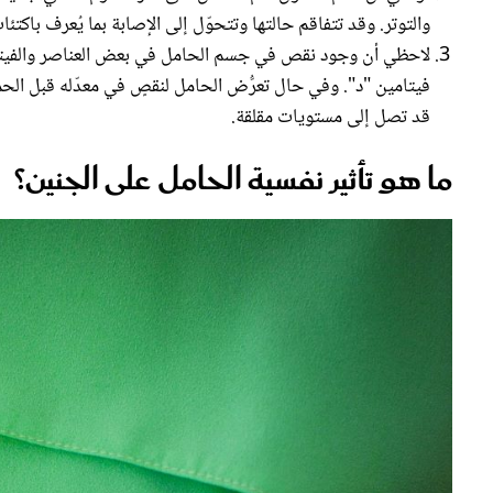
والتوتر. وقد تتفاقم حالتها وتتحوّل إلى الإصابة بما يُعرف باكتئا
لاحظي أن وجود نقص في جسم الحامل في بعض العناصر والفيتامين
فيتامين "د". وفي حال تعرُّض الحامل لنقصٍ في معدّله قبل الحمل 
قد تصل إلى مستويات مقلقة.
ما هو تأثير نفسية الحامل على الجنين؟