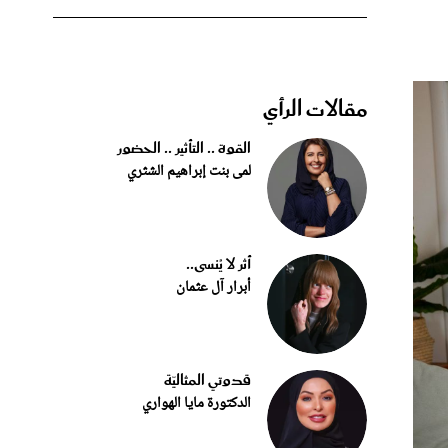
مقالات الرأي
القوة .. التأثير .. الحضور
لمى بنت إبراهيم الشثري
أثر لا يُنسى..
أبرار آل عثمان
قدوتي المثاليّة
الدكتورة مايا الهواري