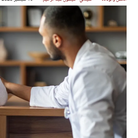
قصص ملهمة
مق
شباب وبنات
ست
علاقات زوجية
تق
عر