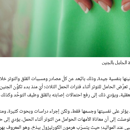
 الحامل بالجنين
 بنفسية جيدة، وذلك بالبُعد عن كلّ مصادر ومسببات القلق والتوتر خلا
ُّض الحامل للتوتر أثناء فترات الحمل الثلاث؛ أيْ منذ بدء تكوُّن الجنين، 
لعقلية، ويؤدي ذلك إلى رفع احتمالات إصابته بالقلق وطيف التوحُّد وكذلك
ل، يؤثر على نفسيتها وجسمها فقط، ولكن إجراء دراسات وبحوث كثيرة، ومنه
توصلت إلى أن معاناة الأمهات الحوامل من التوتر أثناء الحمل، يؤدي إلى 
العصبي عند المواليد؛ حيث يتسرّب هرمون الكورتيزول ببذخ، وهو المعروف به