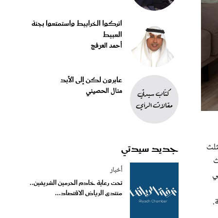
اتركوا الخرابيط واستمتعوا بجنة
العبيط
أحمد العرفج
عابرون لكن إلى الأبد
منال الحصيني
جديد سيدتي
ثلث
ث
أخبار
ي
تحت رعاية خادم الحرمين الشريفين..
منتدى الرياض الاقتصاد...
.