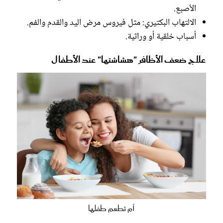
الأصبع.
الالتهاب البكتيري: مثل فيروس مرض اليد والقدم والفم.
أسباب خلقية أو وراثية.
علاج ضعف الأظافر "هشاشتها" عند الأطفال
أم تطعم طفلها