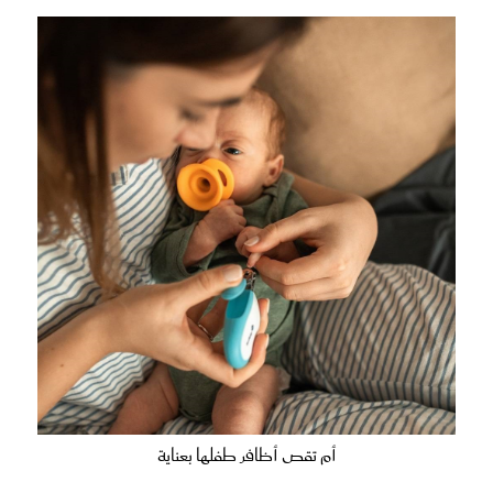
أم تقص أظافر طفلها بعناية