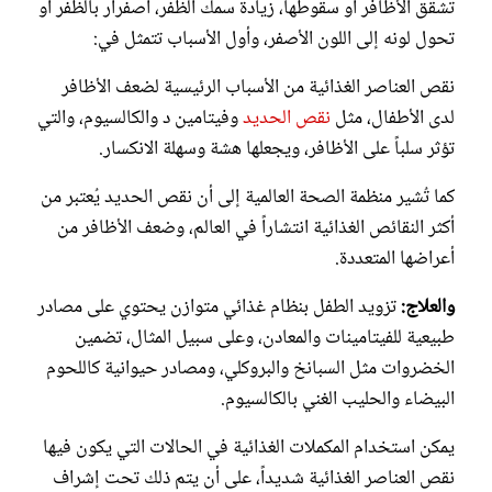
تشقق الأظافر أو سقوطها، زيادة سمك الظفر، اصفرار بالظفر أو
تحول لونه إلى اللون الأصفر، وأول الأسباب تتمثل في:
نقص العناصر الغذائية من الأسباب الرئيسية لضعف الأظافر
لدى الأطفال، مثل
نقص الحديد
وفيتامين د والكالسيوم، والتي
تؤثر سلباً على الأظافر، ويجعلها هشة وسهلة الانكسار.
كما تُشير منظمة الصحة العالمية إلى أن نقص الحديد يُعتبر من
أكثر النقائص الغذائية انتشاراً في العالم، وضعف الأظافر من
أعراضها المتعددة.
والعلاج:
تزويد الطفل بنظام غذائي متوازن يحتوي على مصادر
طبيعية للفيتامينات والمعادن، وعلى سبيل المثال، تضمين
الخضروات مثل السبانخ والبروكلي، ومصادر حيوانية كاللحوم
البيضاء والحليب الغني بالكالسيوم.
يمكن استخدام المكملات الغذائية في الحالات التي يكون فيها
نقص العناصر الغذائية شديداً، على أن يتم ذلك تحت إشراف