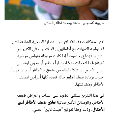
عروس سيدتي
ضرورة الاهتمام بنظافة وصحة أظافر الطفل
تُعتبر مشكلة ضعف الأظافر من القضايا الصحية الشائعة التي
قد تواجه الأمهات مع أطفالهن، وقد تتسبب في الكثير من
القلق والإزعاج، خصوصاً إذا كانت مرتبطة بعوامل مرضية
مُعينة؛ فإذا لاحظت مثلاً اصفراراً بالظفر أو تحول لونه إلى
اللون الأبيض، أو شكا طفلك من تشقق بالأظافر أو سقوطها، أو
مجلة سيدتي
أخبرك بزيادة سمك الظفر حالة قصه، كلها أعراض لضعف
الأظافر وهشاشتها.
غلاف رقمي
في هذا التقرير سنُلقي الضوء على أسباب وأعراض ضعف
الأظافر، والوسائل الأكثر فعالية ل
علاج ضعف الأظافر لدى
الأطفال
، وذلك وفقاً لموقع "هيلث لاين" الطبي.