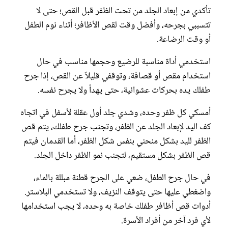
تأكدي من إبعاد الجلد من تحت الظفر قبل القص؛ حتى لا
تتسببي بجرحه، وأفضل وقت لقص الأظافر؛ أثناء نوم الطفل
أو وقت الرضاعة.
استخدمي أداة مناسبة للرضيع وحجمها مناسب في حال
استخدام مقص أو قصافة، وتوقفي قليلاً عن القص، إذا جرح
طفلك يده بحركات عشوائية، حتى يهدأ ولا يجرح نفسه.
أمسكي كل ظفر وحده، وشدي جلد أول عقلة لأسفل في اتجاه
كف اليد لإبعاد الجلد عن الظفر، وتجنب جرح طفلك، يتم قص
الظفر لليد بشكل منحني بنفس شكل الظفر، أما القدمان فيتم
قص الظفر بشكل مستقيم، لتجنب نمو الظفر داخل الجلد.
في حال جرح الطفل، ضعي على الجرح قطنة مبللة بالماء،
واضغطي عليها حتى يتوقف النزيف، ولا تستخدمي البلاستر.
أدوات قص أظافر طفلك خاصة به وحده، لا يجب استخدامها
لأي فرد آخر من أفراد الأسرة.