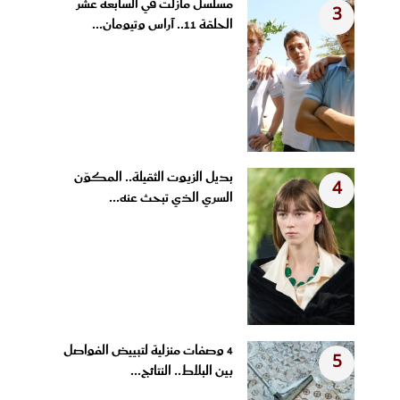
مسلسل مازلت في السابعة عشر
3
الحلقة 11.. آراس وتيومان...
بديل الزيوت الثقيلة.. المكوّن
4
السري الذي تبحث عنه...
4 وصفات منزلية لتبييض الفواصل
5
بين البلاط.. النتائج...