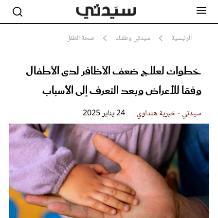
الرئيسية
سيدتي وطفلك
صحة الطفل
خطوات لعلاج ضعف الأظافر لدى الأطفال
مشاهير
أناقة
وفقاً للأعراض وبعد التعرف إلى الأسباب
جمال
صحة ورشاقة
سيدتي وطفلك
سيدتي - خيرية هنداوي
24 يناير 2025
لايف ستايل
بلس+
فيديو
مطبخ سيدتي
مقالات الرأي
ستايل
تقارير