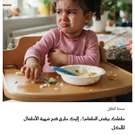
صحة الطفل
طفلكِ يرفض الطعام؟.. إليكِ طرق فتح شهية الأطفال
للأكل