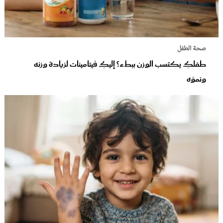
صحة الطفل
طفلكِ يكتسب الوزن ببطء؟ إليكِ فيتامينات لزيادة وزنه
ونموّه