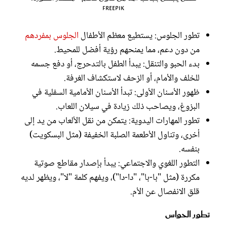
Freepik
تطور الجلوس: يستطيع معظم الأطفال
الجلوس بمفردهم
من دون دعم، مما يمنحهم رؤية أفضل للمحيط.
بدء الحبو والتنقل: يبدأ الطفل بالتدحرج، أو دفع جسمه
للخلف والأمام، أو الزحف لاستكشاف الغرفة.
ظهور الأسنان الأولى: تبدأ الأسنان الأمامية السفلية في
البزوغ، ويصاحب ذلك زيادة في سيلان اللعاب.
تطور المهارات اليدوية: يتمكن من نقل الألعاب من يد إلى
أخرى، وتناول الأطعمة الصلبة الخفيفة (مثل البسكويت)
بنفسه.
التطور اللغوي والاجتماعي: يبدأ بإصدار مقاطع صوتية
مكررة (مثل "با-با"، "دا-دا")، ويفهم كلمة "لا"، ويظهر لديه
قلق الانفصال عن الأم.
تطور الحواس