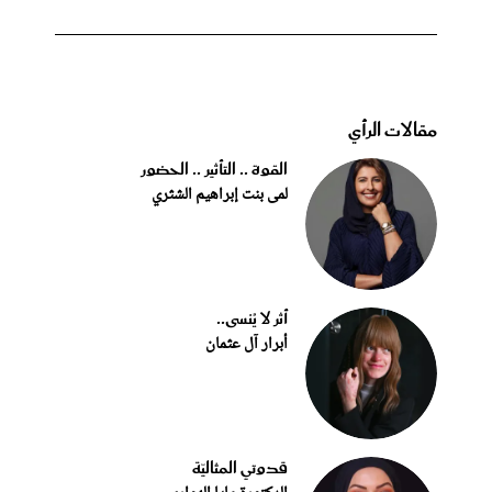
مقالات الرأي
القوة .. التأثير .. الحضور
لمى بنت إبراهيم الشثري
أثر لا يُنسى..
أبرار آل عثمان
قدوتي المثاليّة