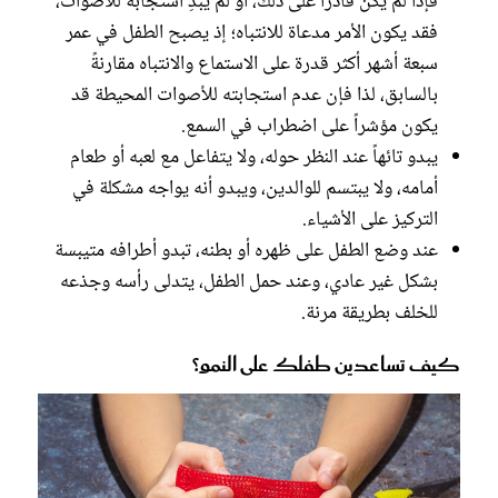
فإذا لم يكن قادراً على ذلك، أو لم يُبدِ استجابة للأصوات،
فقد يكون الأمر مدعاة للانتباه؛ إذ يصبح الطفل في عمر
سبعة أشهر أكثر قدرة على الاستماع والانتباه مقارنةً
بالسابق، لذا فإن عدم استجابته للأصوات المحيطة قد
يكون مؤشراً على اضطراب في السمع.
يبدو تائهاً عند النظر حوله، ولا يتفاعل مع لعبه أو طعام
أمامه، ولا يبتسم للوالدين، ويبدو أنه يواجه مشكلة في
التركيز على الأشياء.
عند وضع الطفل على ظهره أو بطنه، تبدو أطرافه متيبسة
بشكل غير عادي، وعند حمل الطفل، يتدلى رأسه وجذعه
للخلف بطريقة مرنة.
كيف تساعدين طفلك على النمو؟