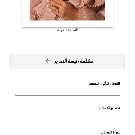
النسخة الرقمية
كلمة رئيسة التحرير
القوة .. التأثير .. الحضور
تصدق الأحلام
جرأة البدايات