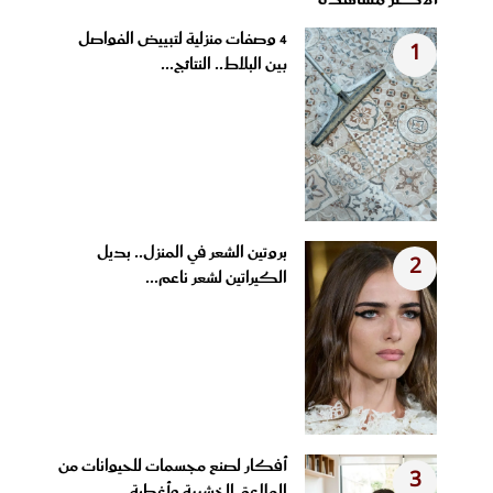
4 وصفات منزلية لتبييض الفواصل
1
بين البلاط.. النتائج...
بروتين الشعر في المنزل.. بديل
2
الكيراتين لشعر ناعم...
أفكار لصنع مجسمات للحيوانات من
3
الملاعق الخشبية وأغطية...