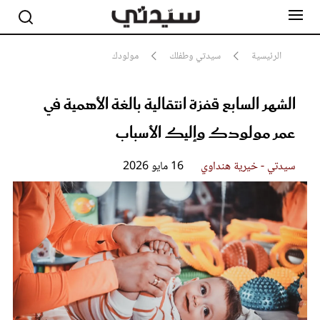
الرئيسية
سيدتي وطفلك
مولودك
الشهر السابع قفزة انتقالية بالغة الأهمية في
مشاهير
أناقة
عمر مولودك وإليك الأسباب
جمال
صحة ورشاقة
سيدتي وطفلك
سيدتي - خيرية هنداوي
16 مايو 2026
لايف ستايل
بلس+
فيديو
مطبخ سيدتي
مقالات الرأي
ستايل
تقارير