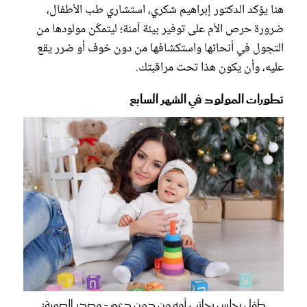
هنا يؤكد الدكتور إبراهيم شكري، استشاري طب الأطفال،
ضرورة حرص الأم على توفير بيئة آمنة؛ ليتمكّن مولودها من
التجول في أنحائها واستكشافها من دون خوف أو ضرر يقع
عليه، وأن يكون هذا تحت مراقبتك.
تطورات المولود في الشهر السابع
طفل يجلس بجانب أمه من دون دعم - مصدر الصورة: