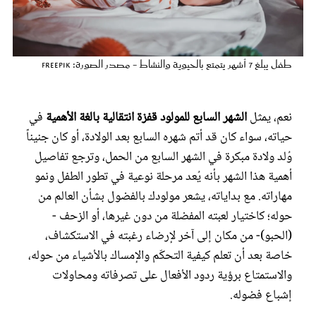
عروس سيدتي
طفل يبلغ 7 أشهر يتمتع بالحيوية والنشاط - مصدر الصورة: Freepik
نعم، يمثل
الشهر السابع للمولود قفزة انتقالية بالغة الأهمية
في
حياته، سواء كان قد أتم شهره السابع بعد الولادة، أو كان جنيناً
وُلد ولادة مبكرة في الشهر السابع من الحمل، وترجع تفاصيل
أهمية هذا الشهر بأنه يُعد مرحلة نوعية في تطور الطفل ونمو
مهاراته. مع بداياته، يشعر مولودك بالفضول بشأن العالم من
مجلة سيدتي
حوله؛ كاختيار لعبته المفضلة من دون غيرها، أو الزحف -
(الحبو)- من مكان إلى آخر لإرضاء رغبته في الاستكشاف،
غلاف رفمي
خاصة بعد أن تعلم كيفية التحكّم والإمساك بالأشياء من حوله،
والاستمتاع برؤية ردود الأفعال على تصرفاته ومحاولات
إشباع فضوله.