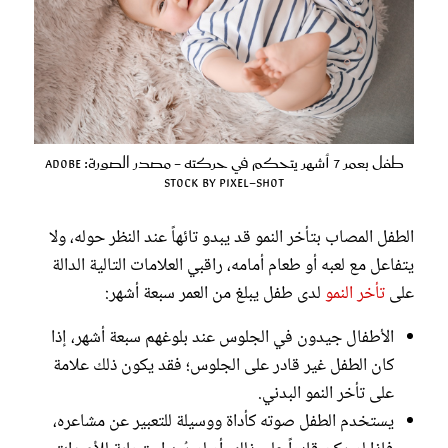
طفل بعمر 7 أشهر يتحكم في حركته - مصدر الصورة: Adobe
Stock by Pixel-shot
الطفل المصاب بتأخر النمو قد يبدو تائهاً عند النظر حوله، ولا
يتفاعل مع لعبه أو طعام أمامه، راقبي العلامات التالية الدالة
على
تأخر النمو
لدى طفل يبلغ من العمر سبعة أشهر:
الأطفال جيدون في الجلوس عند بلوغهم سبعة أشهر، إذا
كان الطفل غير قادر على الجلوس؛ فقد يكون ذلك علامة
على تأخر النمو البدني.
يستخدم الطفل صوته كأداة ووسيلة للتعبير عن مشاعره،