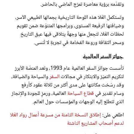
وتقدّمه برؤية معاصرة تمزج الماضي بالحاضر.
وتستكمل العُلا هذه اللوحة التاريخية بجمالها الطبيعي الآسر،
وضيافتها الرفيعة المستوى، وبرامجها المتنوّعة ضمن تقويم
لحظات العُلا، لتجعل منها وجهةً يتلاقى فيها عبق التاريخ
وسحر الثقافة وروعة الفخامة في تجربةٍ لا تُنسى.
جوائز السفر العالمية
تأسست جوائز السفر العالمية عام 1993، وتعد المنصّة الأبرز
لتكريم التميّز والابتكار في مجالات
السفر
والسياحة والضيافة،
وقد رسّخت مكانتها على مدى أكثر من ثلاثة عقود كأرفع
وسام تقدير في
قطاع السياحة
العالمية، ورمزٍ للجودة والإنجاز
الذي تتطلع إليه الوجهات والمؤسسات حول العالم.
اطلعي على:
إطلاق النسخة الثامنة من مسرعة أعمال رواد العُلا
لدعم أصحاب المشاريع الناشئة