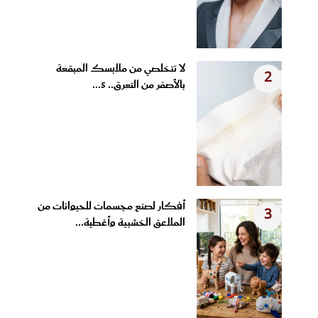
لا تتخلصي من ملابسك المبقعة
2
بالأصفر من التعرق.. 5...
أفكار لصنع مجسمات للحيوانات من
3
الملاعق الخشبية وأغطية...