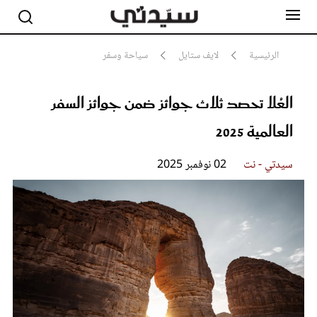
الرئيسية
لايف ستايل
سياحة وسفر
العُلا تحصد ثلاث جوائز ضمن جوائز السفر
مشاهير
أناقة
العالمية 2025
جمال
صحة ورشاقة
سيدتي وطفلك
سيدتي - نت
02 نوفمبر 2025
لايف ستايل
بلس+
فيديو
مطبخ سيدتي
مقالات الرأي
ستايل
تقارير