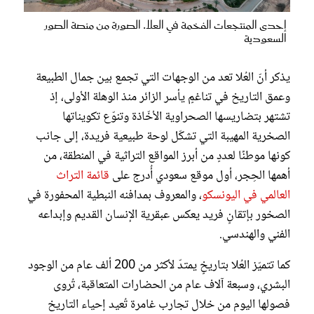
إحدى المنتجعات الفخمة في العلا. الصورة من منصة الصور
السعودية
يذكر أنّ العُلا تعد من الوجهات التي تجمع بين جمال الطبيعة
وعمق التاريخ في تناغمٍ يأسر الزائر منذ الوهلة الأولى، إذ
تشتهر بتضاريسها الصحراوية الأخّاذة وتنوّع تكويناتها
الصخرية المهيبة التي تشكّل لوحة طبيعية فريدة، إلى جانب
كونها موطنًا لعددٍ من أبرز المواقع التراثية في المنطقة، من
أهمها الحِجر، أول موقع سعودي أُدرج على
قائمة التراث
العالمي في اليونسكو
، والمعروف بمدافنه النبطية المحفورة في
الصخور بإتقانٍ فريد يعكس عبقرية الإنسان القديم وإبداعه
الفني والهندسي.
كما تتميّز العُلا بتاريخٍ يمتدّ لأكثر من 200 ألف عام من الوجود
البشري، وسبعة آلاف عام من الحضارات المتعاقبة، تُروى
فصولها اليوم من خلال تجارب غامرة تُعيد إحياء التاريخ