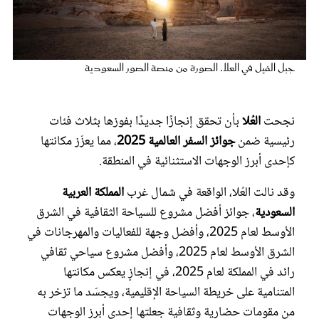
عروس سيدتي
جبل الفيل في العلا. الصورة من منصة الصور السعودية
نجحت
العُلا
بأن تحقق إنجازًا جديدًا بفوزها بثلاث فئات
رئيسية ضمن
جوائز السفر العالمية 2025
، مما يعزّز مكانتها
كإحدى أبرز الوجهات الاستثنائية في المنطقة.
وقد نالت العُلا، الواقعة في شمال غرب
المملكة العربية
السعودية
، جوائز أفضل مشروع للسياحة الثقافية في الشرق
مجلة سيدتي
الأوسط لعام 2025، وأفضل وجهة للفعاليات والمهرجانات في
الشرق الأوسط لعام 2025، وأفضل مشروع سياحي ثقافي
غلاف رفمي
رائد في المملكة لعام 2025، في إنجازٍ يعكس مكانتها
المتنامية على خريطة السياحة الإقليمية، ويجسّد ما تزخر به
من مقومات حضارية وثقافية جعلتها إحدى أبرز الوجهات