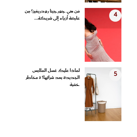
مَن هي جورجينا رودريغيز؟ مِن
4
عارضة أزياء إلى شريكة...
لماذا عليك غسل الملابس
5
الجديدة بعد شرائها؟ 3 مخاطر
خفية