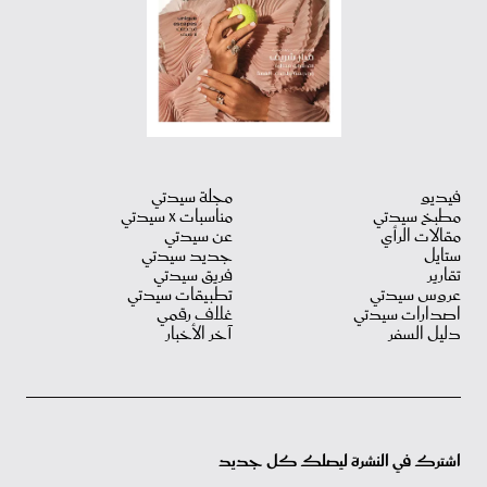
فيديو
مجلة سيدتي
مطبخ سيدتي
مناسبات X سيدتي
مقالات الرأي
عن سيدتي
ستايل
جديد سيدتي
تقارير
فريق سيدتي
عروس سيدتي
تطبيقات سيدتي
اصدارات سيدتي
غلاف رقمي
دليل السفر
آخر الأخبار
اشترك في النشرة ليصلك كل جديد