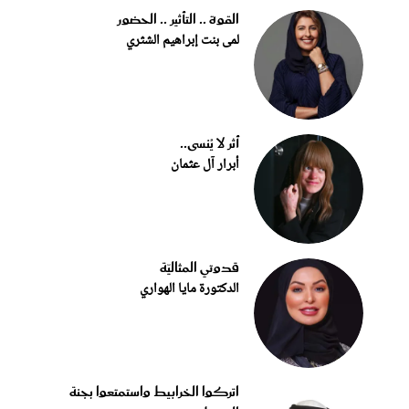
القوة .. التأثير .. الحضور
لمى بنت إبراهيم الشثري
أثر لا يُنسى..
أبرار آل عثمان
قدوتي المثاليّة
الدكتورة مايا الهواري
اتركوا الخرابيط واستمتعوا بجنة