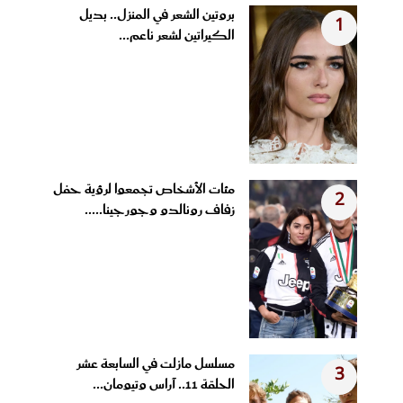
بروتين الشعر في المنزل.. بديل
1
الكيراتين لشعر ناعم...
مئات الأشخاص تجمعوا لرؤية حفل
2
زفاف رونالدو وجورجينا.....
مسلسل مازلت في السابعة عشر
3
الحلقة 11.. آراس وتيومان...