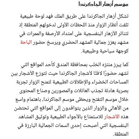
موسم أزهار الجاكرندا
تشكل أزهار الجاكرندا على طريق الملك فهد لوحة طبيعية
تلفت أنظار الزوار منذ اللحظات الأولى لدخولهم المنطقة إذ
تتناثر الأزهار البنفسجية على امتداد الأرصفة والممرات في
مشهد يعزز جمالية المشهد الحضري ويرسخ حضور
الباحة
كوجهة سياحية وطبيعية.
كما يبرز منتزه الخلب بمحافظة المندق كأحد المواقع التي
تشهد حضورًا لافتًا لأشجار الجاكرندا حيث تتوزع الأشجار بين
المساحات الخضراء والإطلالات الطبيعية لتمنح الزوار تجربة
بصرية هادئة تجذب العائلات والمصورين وصناع المحتوى
خلال موسم التفتح ويحظى موسم الجاكرندا، باهتمام واسع
من الأهالي والزوار الذين يتوافدون إلى المواقع التي تحتضن
هذه
الأشجار
للاستمتاع بالأجواء الطبيعية وتوثيق المشاهد
البنفسجية التي أصبحت إحدى السمات الجمالية البارزة في
المنطقة.