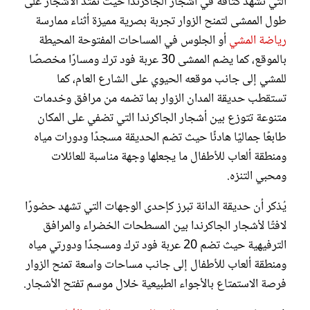
التي تشهد كثافة في أشجار الجاكرندا حيث تمتد الأشجار على
طول الممشى لتمنح الزوار تجربة بصرية مميزة أثناء ممارسة
رياضة المشي
أو الجلوس في المساحات المفتوحة المحيطة
بالموقع، كما يضم الممشى 30 عربة فود ترك ومسارًا مخصصًا
للمشي إلى جانب موقعه الحيوي على الشارع العام، كما
تستقطب حديقة المدان الزوار بما تضمه من مرافق وخدمات
متنوعة تتوزع بين أشجار الجاكرندا التي تضفي على المكان
طابعًا جماليًا هادئًا حيث تضم الحديقة مسجدًا ودورات مياه
ومنطقة ألعاب للأطفال ما يجعلها وجهة مناسبة للعائلات
ومحبي التنزه.
يُذكر أن حديقة الدانة تبرز كإحدى الوجهات التي تشهد حضورًا
لافتًا لأشجار الجاكرندا بين المسطحات الخضراء والمرافق
الترفيهية حيث تضم 20 عربة فود ترك ومسجدًا ودورتي مياه
ومنطقة ألعاب للأطفال إلى جانب مساحات واسعة تمنح الزوار
فرصة الاستمتاع بالأجواء الطبيعية خلال موسم تفتح الأشجار.