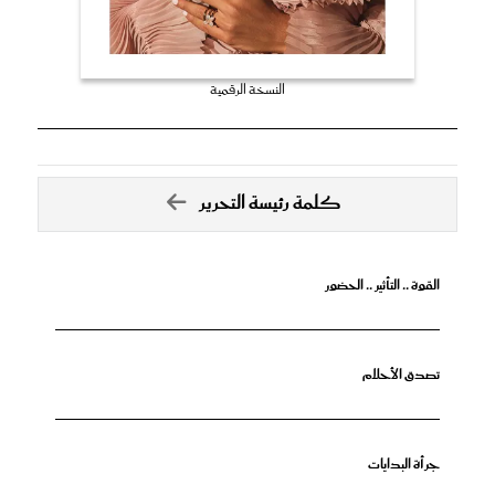
النسخة الرقمية
كلمة رئيسة التحرير
القوة .. التأثير .. الحضور
تصدق الأحلام
جرأة البدايات