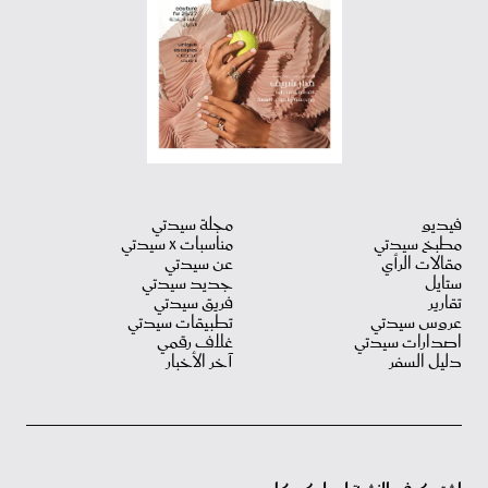
فيديو
مجلة سيدتي
مطبخ سيدتي
مناسبات X سيدتي
مقالات الرأي
عن سيدتي
ستايل
جديد سيدتي
تقارير
فريق سيدتي
عروس سيدتي
تطبيقات سيدتي
اصدارات سيدتي
غلاف رقمي
دليل السفر
آخر الأخبار