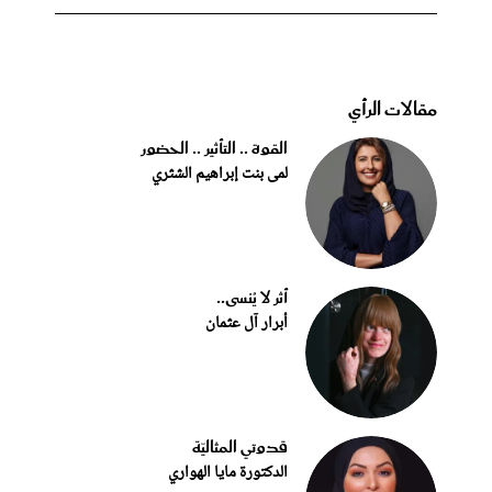
مقالات الرأي
القوة .. التأثير .. الحضور
لمى بنت إبراهيم الشثري
أثر لا يُنسى..
أبرار آل عثمان
قدوتي المثاليّة
الدكتورة مايا الهواري