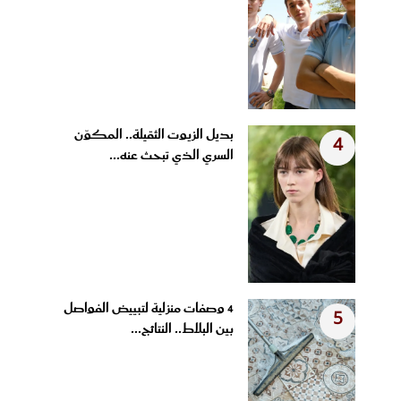
بديل الزيوت الثقيلة.. المكوّن
4
السري الذي تبحث عنه...
4 وصفات منزلية لتبييض الفواصل
5
بين البلاط.. النتائج...