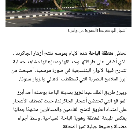
عروس سيدتي
أشجار الجاكرندا (الصورة من واس)
تحظى
منطقة الباحة
هذه الأيام بموسم تفتح أزهار الجاكرندا،
الذي أضفى على طرقاتها وحدائقها ومنتزهاتها مشاهد جمالية
تتدرج فيها الألوان البنفسجية في صورة موسمية، أصبحت من
أبرز الملامح البصرية التي تستقطب الأهالي والزوار سنويًا.
مجلة سيدتي
ويبرز طريق الملك عبدالعزيز بمدينة الباحة بوصفه أحد أبرز
المواقع التي تحتضن أشجار الجاكرندا، حيث تصطف الأشجار
غلاف رقمي
على امتداد الطريق لتمنح القادمين والمسافرين مشهدًا جماليًا
يعكس طبيعة المنطقة وهوية الباحة السياحية، وسط أجواء
معتدلة وطبيعة جبلية تميز المنطقة.