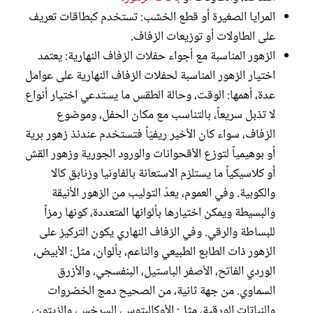
المرايا الصغيرة أو قطع الخشب: تستخدم كبطاقات تعريف
على الطاولات أو توزيعات الزفاف.
الزهور المناسبة مع أجواء حفلات الزفاف النهارية: يعتمد
اختيار الزهور المناسبة لحفلات الزفاف النهارية على عوامل
عدة، أهمها: الوقت، وحالة الطقس ما يستدعي اختيار أنواع
لا تذبل سريعاً، بالتناسب مع مكان الحفل، وموضوع
الزفاف، سواء كان الأخير ريفيّاً فتستخدم عندئذ زهور برية
أو بوهيمياً لتوزع الأقحوانات والورود الجورية وزهور القش
أو كلاسيكياً ما يستلزم الاستعانة بالفاونيا وزنابق كالا
والكوبية. وفي العموم، يعدّ التوليب من الزهور الأنيقة
والبسيطة ويمكن اختيارها بألوانها المتعددة، كونها رمزاً
للبساطة والرقي. وفي الزفاف النهاري يكون التركيز على
الزهور ذات الطابع الطبيعي والناعم، بألوان، مثل: الأبيض،
الوردي الفاتح، الأصفر الباستيل، البنفسجي، والأزرق
السماوي. من جهة ثانية، من الصحيح دمج الخضروات
والنباتات الورقية، مثل: الأوكالبتوس، السرخس، والزيتون،