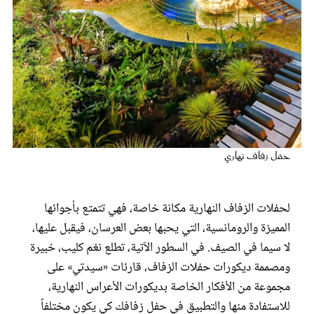
عروس سيدتي
حفل زفاف نهاري
لحفلات الزفاف النهارية مكانة خاصة، فهي تتمتع بأجوائها
مجلة سيدتي
المميزة والرومانسية، التي يحبها بعض العرسان، فيقبل عليها،
لا سيما في الصيف. في السطور الآتية، تطلع نغم كليب، خبيرة
غلاف رفمي
ومصممة ديكورات حفلات الزفاف، قارئات «سيدتي» على
مجموعة من الأفكار الخاصة بديكورات الأعراس النهارية،
للاستفادة منها والتطبيق في حفل زفافك كي يكون مختلفاً