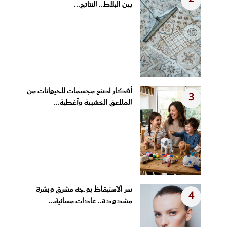
بين البلاط.. النتائج...
أفكار لصنع مجسمات للحيوانات من
3
الملاعق الخشبية وأغطية...
سر الاستيقاظ بوجه مشرق وبشرة
4
مشدودة.. عادات مسائية...