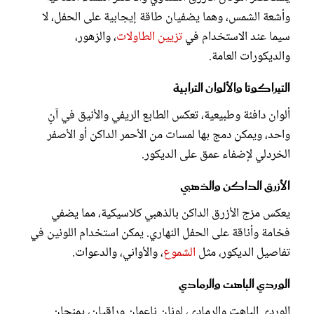
وأشعة الشمس، وهما يضفيان طاقة إيجابية على الحفل، لا
سيما عند الاستخدام في
تزيين الطاولات
، والزهور،
والديكورات العامة.
التيراكوتا والألوان الترابية
ألوان دافئة وطبيعية، تعكس الطابع الريفي والأنيق في آنٍ
واحد، ويمكن دمج بها لمسات من الأحمر الداكن أو الأصفر
الخردلي لإضفاء عمق على الديكور.
الأزرق الداكن والذهبي
يعكس مزج الأزرق الداكن بالذهبي كلاسيكية، مما يضفي
فخامة وأناقة على الحفل النهاري. يمكن استخدام اللونين في
تفاصيل الديكور، مثل
الشموع
، والأواني، والدعوات.
الوردي الباهت والرمادي
الوردي الباهت والرمادي، لونان ناعمان وراقيان، يمنحان