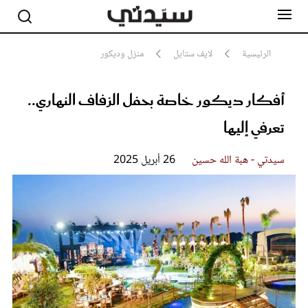
الرئيسية
لايف ستايل
منزل وديكور
أفكار ديكور خاصة بحفل الزفاف النهاري..
مشاهير
أناقة
تعرفي إليها
جمال
صحة ورشاقة
سيدتي وطفلك
سيدتي - هبة الله حسين
26 أبريل 2025
لايف ستايل
بلس+
فيديو
مطبخ سيدتي
مقالات الرأي
ستايل
تقارير