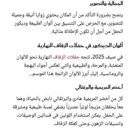
الجمالية والتصوير
ينصح بضرورة التأكد من أن المكان يحتوي زوايا أنيقة وجميلة
للتصوير، مع الحرص على التنسيق بين ألوان الطبيعة وديكور
الحفل من أجل أن تكون الإطلالة مثالية.
ألوان الديكور في حفلات الزفاف النهارية
في صيف 2025، تتجه
حفلات الزفاف
النهارية نحو الألوان
المنعشة، والمرحة، والطبيعية والتي تعكس أجواء البهجة
والرومانسية، إليكِ أبرز الألوان الرائجة هذا الموسم...
أخضر المريمية والبرتقالي
كل من أخضر المريمية هادئ والبرتقالي نابض بالحياة؛ وهما
معاً يحققان مزيجاً لونيّاً عصريّاً يضفي لمسة طبيعية ومشرقة
على الحفل. يمكن استخدام اللونين في فساتين الوصيفات،
وتنسيقات الزهور، وحتى كعكة الزفاف.