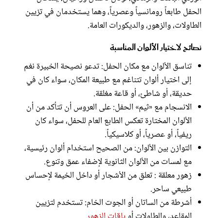
الحفل طابعاً رومانسياً وعصرياً، وهما يستخدمان في تزيين
الطاولات، والزهور، والديكورات العامة.
نصائح لاختيار الألوان المناسبة
تناسق الألوان مع مكان الحفل: تدعو نصيحة الخبيرة نغم
إلى اختيار ألوان تتناغم مع طبيعة المكان، سواء كان في
حديقة، أو شاطئ، أو قاعة مغلقة.
الانسجام مع «ثيم» الحفل: على العروس أن تتأكد من أن
الألوان المختارة تعكس الطابع العام للحفل، سواء كان
ريفياً، أو عصرياً، أو كلاسيكياً.
التوازن بين الألوان: من الصحيح استخدام ألوان رئيسية،
مع لمسات من الألوان الثانوية لإضفاء عمق وتنوع.
زهور معلقة : تعلق من الأشجار أو داخل الخيمة لإحساس
طبيعي ساحر.
أشرطة من الساتان أو الجوت الخام: تستخدم لتزيين
المقاعد، والطاولات أو
باقات الزهور.