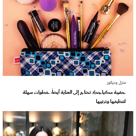
منزل وديكور
حقيبة مكياجكِ تحتاج إلى العناية أيضاً: خطوات سهلة
لتنظيفها وترتيبها