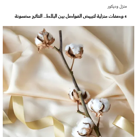
منزل وديكور
4 وصفات منزلية لتبييض الفواصل بين البلاط.. النتائج مضمونة