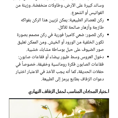
وسائد كبيرة على الأرض، وطاولات منخفضة، وزينة من
الفوانيس أو الشموع.
ركن للعصائر الطبيعية: يمكن تزيين هذا الركن بفواكه
طازجة وأزهار صالحة للأكل.
ركن للصور: ضعي كاميرا فورية في ركن مصمم بصورة
تكون الخلفية من الورود أو الخيش. ومن الممكن تعليق
صور الضيوف على حبل بوساطة مشابك خشبية.
دخول العروس وسط طيور بيضاء أو فقاعات صابون:
فقاعات الصابون فكرة رومانسية وخفيفة، خصوصاً في
حفلات الحديقة، كما أنه يجب الأخذ في الاعتبار اختيار
دعوات الزفاف بطابع يرمز إلى الطبيعة.
اختيار المكان المناسب لحفل الزفاف النهاري