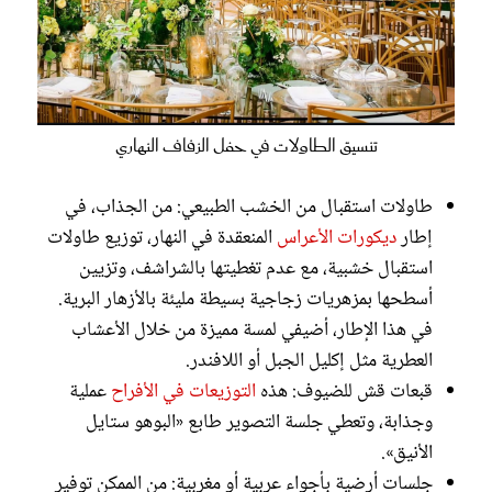
تنسيق الطاولات في حفل الزفاف النهاري
طاولات استقبال من الخشب الطبيعي: من الجذاب، في
إطار
ديكورات الأعراس
المنعقدة في النهار، توزيع طاولات
استقبال خشبية، مع عدم تغطيتها بالشراشف، وتزيين
أسطحها بمزهريات زجاجية بسيطة مليئة بالأزهار البرية.
في هذا الإطار، أضيفي لمسة مميزة من خلال الأعشاب
العطرية مثل إكليل الجبل أو اللافندر.
قبعات قش للضيوف: هذه
التوزيعات في الأفراح
عملية
وجذابة، وتعطي جلسة التصوير طابع «البوهو ستايل
الأنيق».
جلسات أرضية بأجواء عربية أو مغربية: من الممكن توفير