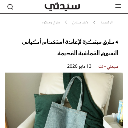
الرئيسية
لايف ستايل
منزل وديكور
4 طرق مبتكرة لإعادة استخدام أكياس
مشاهير
أناقة
التسوق القماشية القديمة
جمال
صحة ورشاقة
سيدتي وطفلك
سيدتي - نت
13 مايو 2026
لايف ستايل
بلس+
فيديو
مطبخ سيدتي
مقالات الرأي
ستايل
تقارير