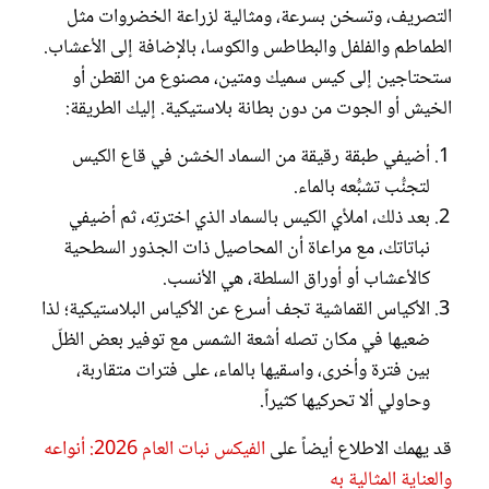
التصريف، وتسخن بسرعة، ومثالية لزراعة الخضروات مثل
الطماطم والفلفل والبطاطس والكوسا، بالإضافة إلى الأعشاب.
ستحتاجين إلى كيس سميك ومتين، مصنوع من القطن أو
الخيش أو الجوت من دون بطانة بلاستيكية. إليك الطريقة:
أضيفي طبقة رقيقة من السماد الخشن في قاع الكيس
لتجنُّب تشبُّعه بالماء.
بعد ذلك، املأي الكيس بالسماد الذي اخترتِه، ثم أضيفي
نباتاتك، مع مراعاة أن المحاصيل ذات الجذور السطحية
كالأعشاب أو أوراق السلطة، هي الأنسب.
الأكياس القماشية تجف أسرع عن الأكياس البلاستيكية؛ لذا
ضعيها في مكان تصله أشعة الشمس مع توفير بعض الظلّ
بين فترة وأخرى، واسقيها بالماء، على فترات متقاربة،
وحاولي ألا تحركيها كثيراً.
قد يهمك الاطلاع أيضاً على
الفيكس نبات العام 2026: أنواعه
والعناية المثالية به