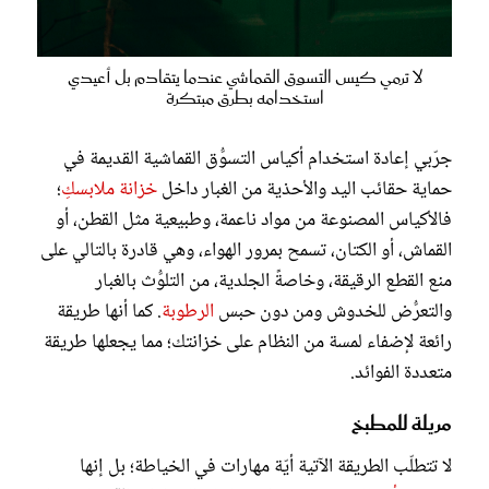
لا ترمي كيس التسوق القماشي عندما يتقادم بل أعيدي
استخدامه بطرق مبتكرة
جرّبي إعادة استخدام أكياس التسوُّق القماشية القديمة في
حماية حقائب اليد والأحذية من الغبار داخل
خزانة ملابسكِ
؛
فالأكياس المصنوعة من مواد ناعمة، وطبيعية مثل القطن، أو
القماش، أو الكتان، تسمح بمرور الهواء، وهي قادرة بالتالي على
منع القطع الرقيقة، وخاصةً الجلدية، من التلوُّث بالغبار
والتعرُّض للخدوش ومن دون حبس
الرطوبة
. كما أنها طريقة
رائعة لإضفاء لمسة من النظام على خزانتك؛ مما يجعلها طريقة
متعددة الفوائد.
مريلة للمطبخ
لا تتطلّب الطريقة الآتية أيّة مهارات في الخياطة؛ بل إنها