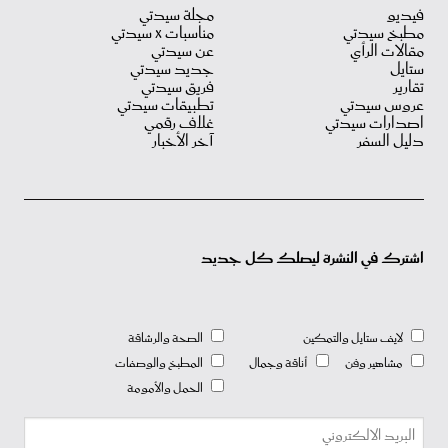
فيديو
مجلة سيدتي
مطبخ سيدتي
مناسبات X سيدتي
مقالات الرأي
عن سيدتي
ستايل
جديد سيدتي
تقارير
فريق سيدتي
عروس سيدتي
تطبيقات سيدتي
اصدارات سيدتي
غلاف رقمي
دليل السفر
آخر الأخبار
اشترك في النشرة ليصلك كل جديد
لايف ستايل والتمكين
الصحة والرشاقة
مشاهير وفن
أناقة وجمال
المطبخ والوصفات
الحمل والأمومة