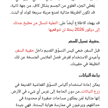
يُغطي الجزء العلوي من الجسم بشكل كافٍ. من جهة ثانية،
قد تكون الطريقة مثالية لصنع مريلة سريعة للولد أو البنت.
قد يهمك الاطلاع أيضاً على:
النملية تتسلل من مطبخ جدتك
إلى ديكور 2026 بحلة لن تتوقعيها
حقيبة غسيل للسفر
قبل السفر، ضعي كيس التسوُّق القديم داخل
حقيبة السفر
،
وأعيدي الاستخدام لغرض فصل الملابس المتسخة عن تلك
النظيفة في حقيبتك.
زراعة النباتات
يمكن إعادة استخدام أكياس التسوُّق القماشية القديمة في
زرع النباتات
، من دون الحاجة إلى غرس أيّ شيء في الأرض.
إنها مثالية لمَن يملكون مساحات صغيرة أو محدودة في
حدائقهم، ويرغبون في ممارسة هواية البستنة. فهي جيدة