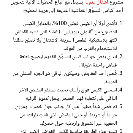
مشروع
أشغال يدوية
بسيط، مع اتباع الخطوات الآتية لتحويل
أحد أكياس التسوُّق القماشية القديمة إلى مريلة للمطبخ:
تأكدي أولاً أن الكيس قطني 100%، بالمقابل الكيس
المصنوع من "البولي بروبيلين" (المادة التي تشبه القماش
لكنها بلاستيكية الملمس) سريعة الاشتعال ولا تصلح مطلقاً
للاستخدام بالقرب من الموقد.
ابدأي بقص جوانب كيس التسوُّق القديم ليصبح قطعة
قماش واحدة طويلة.
قُصي أحد المقابض، وسيكون الباقي هو الجزء السفلي من
المريلة.
اسحبي الكيس فوق رأسكِ بحيث يستقر المقبض الآخر
الباقي على كتفكِ؛ فهذا المقبض يعمل كطوق للرقبة.
ثم قُصي شقاً صغيراً على كلّ جانب حول خصركِ، ومرري
حزاماً أو شريطاً أو حتى المقبض الذي قمتِ بإزالته من
الحقيبة عبْر الشقوق واربطيه حول خصركِ.
تنبيه: هذه الطريقة مناسبة للكيس القماشي الكبير الذي