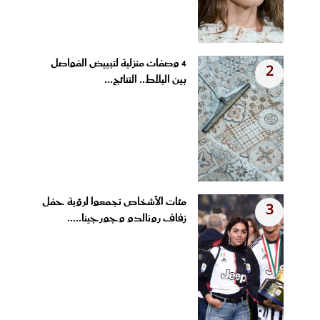
4 وصفات منزلية لتبييض الفواصل
2
بين البلاط.. النتائج...
مئات الأشخاص تجمعوا لرؤية حفل
3
زفاف رونالدو وجورجينا.....