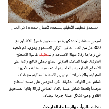
مسحوق تنظيف الأطباق يستخدم لأعمال متعددة في المنزل
امزجي ملعقة واحدة كبيرة من مسحوق غسيل الأطباق مع
800 مل من الماء الدافئ. اتركي المسحوق يذوب، ثم ضعيه
في زجاجة رذاذ سهلة الاستخدام لـ
تنظيف
غالبية الأسطح
المنزلية. فهذا المنظف المنزلي الصنع يُعطي نتائج رائعة على
الأسطح الخارجية والداخلية؛ استخدميه للعناية بالأجهزة
المنزلية، والأرضيات الفينيل، والأسطح المطلية، مع قطعة
قماش من الألياف الدقيقة. لكن، احرصي على مسح السطح
مجدداً بقطعة قماش مبللة بالماء الصافي لإزالة بقايا المسحوق
القلوي ومنع تشكّل طبقة جيرية بيضاء.
تنظيف المرأب والمساحة الخارجية