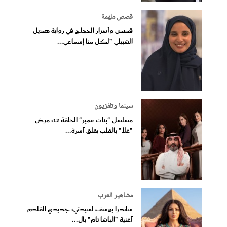
قصص ملهمة
قصص وأسرار الحجاج في رواية هديل
الشبيلي "لكل منا إسماعي...
سينما وتلفزيون
مسلسل "بنات عمير" الحلقة 12: مرض
"غلا" بالقلب يقلق أسرة...
مشاهير العرب
ساندرا يوسف لسيدتي: جديدي القادم
أغنية "الباشا نام" بال...