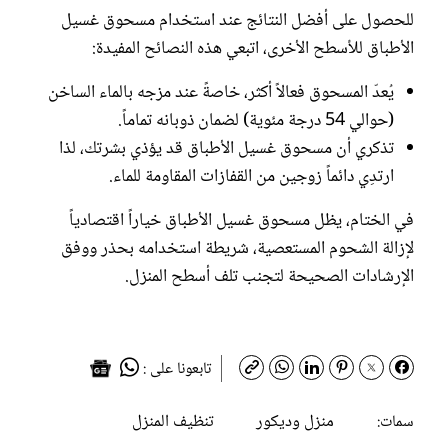
للحصول على أفضل النتائج عند استخدام مسحوق غسيل
الأطباق للأسطح الأخرى، اتبعي هذه النصائح المفيدة:
يُعدّ المسحوق فعالاً أكثر، خاصةً عند مزجه بالماء الساخن
(حوالي 54 درجة مئوية) لضمان ذوبانه تماماً.
تذكري أن مسحوق غسيل الأطباق قد يؤذي بشرتك، لذا
ارتدِي دائماً زوجين من القفازات المقاومة للماء.
في الختام، يظل مسحوق غسيل الأطباق خياراً اقتصادياً
لإزالة الشحوم المستعصية، شريطة استخدامه بحذر ووفق
الإرشادات الصحيحة لتجنب تلف أسطح المنزل.
تابعونا على :
منزل وديكور
تنظيف المنزل
سمات: