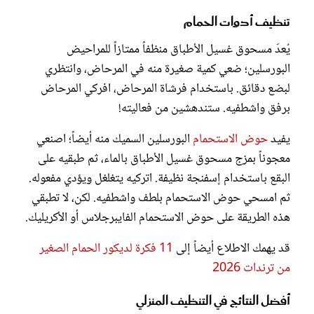
تنظيف أدوات الحمام
يُعدّ مسحوق غسيل الأطباق منظفاً ممتازاً للمراحيض
البورسلين؛ ضعي كمية صغيرة منه في المرحاض، وانتظري
لبضع دقائق. باستخدام فرشاة المرحاض، افركي المرحاض
برفق واشطفيه. ستندهشين من فعاليته!
يفيد
حوض الاستحمام
البورسلين السميك منه أيضاً؛ اصنعي
معجوناً بمزج مسحوق غسيل الأطباق بالماء، ثم طبقيه على
البقع باستخدام إسفنجة نظيفة. اتركيه يتغلغل ويؤدي مفعوله.
ثم امسحي حوض الاستحمام بلطف واشطفيه. لكن، لا تطبقي
هذه الطريقة على حوض الاستحمام الفايبرجلاس أو الأكريليك.
قد يهمك الاطلاع أيضاً إلى
11 فكرة لديكور الحمام الصغير
من ترندات 2026
أفضل النتائج في التنظيف المنزلي