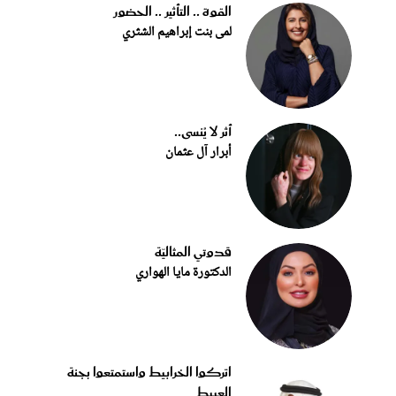
القوة .. التأثير .. الحضور
لمى بنت إبراهيم الشثري
أثر لا يُنسى..
أبرار آل عثمان
قدوتي المثاليّة
الدكتورة مايا الهواري
اتركوا الخرابيط واستمتعوا بجنة
العبيط