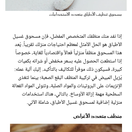
عروس سيدتي
مسحوق تنظيف الأطباق متعدد الاستخدامات
إذا نفد منك منظفك المتخصص المفضل، فإن مسحوق غسيل
الأطباق هو الحل الأمثل لمعظم احتياجات منزلك تقريباً. يُعد
هذا المسحوق منظفاً منزلياً فعالاً واقتصادياً للغاية، خصوصاً
إذا استطعتِ الحصول عليه بسعر مخفض أو شرائه بكميات
كبيرة، فسيكون ذلك موفراً للتكاليف بالتأكيد. إليكِ آلية عمله:
يُزيل المبيض في تركيبة المنظف البقع الصعبة؛ بينما تتغذى
الإنزيمات على البروتينات والمواد الصلبة، وتتولى المواد الفعالة
مجلة سيدتي
السطحية مهمة إزالة الأوساخ. بالتالي، هناك استخدامات
منزلية إضافية لمسحوق غسيل الأطباق، شاملة الآتي.
غلاف رفمي
منظف متعدد الأغراض