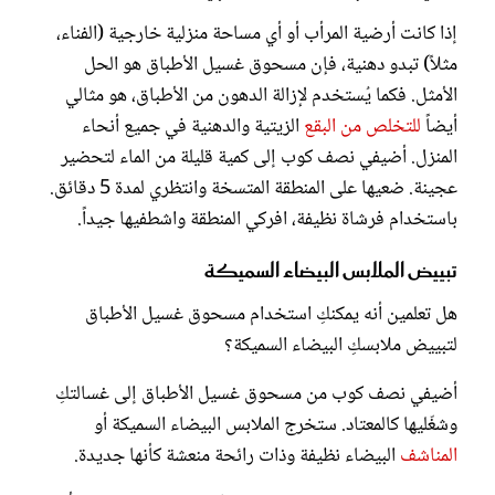
إذا كانت أرضية المرأب أو أي مساحة منزلية خارجية (الفناء،
مثلاً) تبدو دهنية، فإن مسحوق غسيل الأطباق هو الحل
الأمثل. فكما يُستخدم لإزالة الدهون من الأطباق، هو مثالي
أيضاً
للتخلص من البقع
الزيتية والدهنية في جميع أنحاء
المنزل. أضيفي نصف كوب إلى كمية قليلة من الماء لتحضير
عجينة. ضعيها على المنطقة المتسخة وانتظري لمدة 5 دقائق.
باستخدام فرشاة نظيفة، افركي المنطقة واشطفيها جيداً.
تبييض الملابس البيضاء السميكة
هل تعلمين أنه يمكنكِ استخدام مسحوق غسيل الأطباق
لتبييض ملابسكِ البيضاء السميكة؟
أضيفي نصف كوب من مسحوق غسيل الأطباق إلى غسالتكِ
وشغّليها كالمعتاد. ستخرج الملابس البيضاء السميكة أو
المناشف
البيضاء نظيفة وذات رائحة منعشة كأنها جديدة.