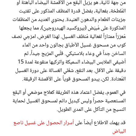
من جهة ثانية، هو يزيل البقع من الأقمشة البيضاء الباهتة أو
المُلطخة، بفعالية، بفضل قدرة المنظف المذكور على تفتيت
جزيئات الطعام والدهون العنيدة. يحتوي العديد من المنظفات
المذكورة على مُبيّض (بيروكسيد الهيدروجين)، مما يجعلها
مُعززاً ممتازاً لفعالية مُنظف الغسيل. لهذا الغرض، امزجي نصف
كوب من مسحوق غسيل الأطباق بجالون واحد من الماء
الساخن جداً في وعاء بلاستيكي. قلّبي المزيج جيداً، ثم
أضيفي الملابس البيضاء السميكة واتركيها منقوعة لمدة 15
دقيقة على الأقل. بعد النقع، شغّلي الغسالة على دورة الغسيل
المُعتادة. لكن، يبدو المسحوق قوياً على الأقمشة الرقيقة.
في العموم، يفضل اعتماد هذه الطريقة كعلاج موضعي أو البقع
المستعصية حصراً وليس كبديل دائم لمسحوق الغسيل لحماية
النسيج من التآكل على المدى الطويل.
قد يهمك الاطلاع أيضاً على
أسرار الحصول على غسيل ناصع
البياض