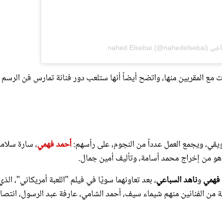
مع المقربين منها، واتضح أيضاً أنها ستلعب دور فنانة تمارس فن الرسم
ي، ويجمع العمل عدداً من النجوم، على رأسهم:
أحمد فهمي
، سارة سلامة
هو من إخراج محمد أسامة، وتأليف أمين جمال.
 فهمي
و
ناهد السباعي
، بعد تعاونهما سويًا في فيلم "اللعبة أمريكاني"، الذي
مجموعة من الفنانين منهم شيماء سيف، أحمد الشامي، عارفة عبد الرسول، انتصار
فتاة من صعوبات عديدة مادية واجتماعية في سبيل محاولة إتمام زواجه