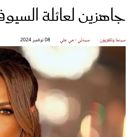
جاهزين لعائلة السيوف
قصص ملهمة
مق
شباب وبنات
ست
علاقات زوجية
تق
عر
سينما وتلفزيون
سيدتي - مي علي
08 نوفمبر 2024