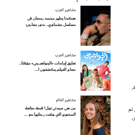
مشاهير العرب
هكذا يظهر محمد رمضان في
مسلسل عشماوي.. دور مفاجئ
مشاهير العرب
تعليق إيرادات «الجواهرجي» مؤقتًا..
صناع الفيلم يكشفون ا...
،
مشاهير العالم
من هي سيدني تول؟ قصة صانعة
 تم
المحتوى التي وثقت رحلتها مع ...
،
ما،