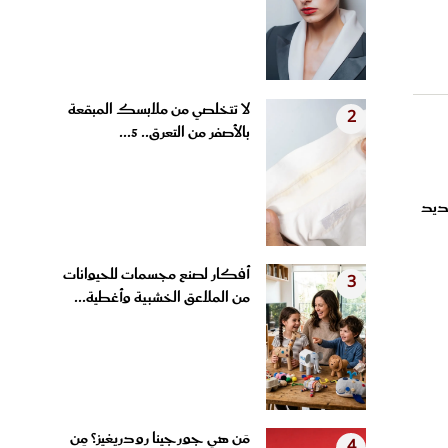
لا تتخلصي من ملابسك المبقعة
2
بالأصفر من التعرق.. 5...
ديد
أفكار لصنع مجسمات للحيوانات
3
من الملاعق الخشبية وأغطية...
مَن هي جورجينا رودريغيز؟ مِن
4
عارضة أزياء إلى شريكة...