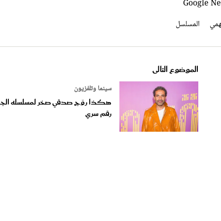
همي
المسلسل
الموضوع التالى
سينما وتلفزيون
هكذا روّج صدقي صخر لمسلسله الج
رقم سري