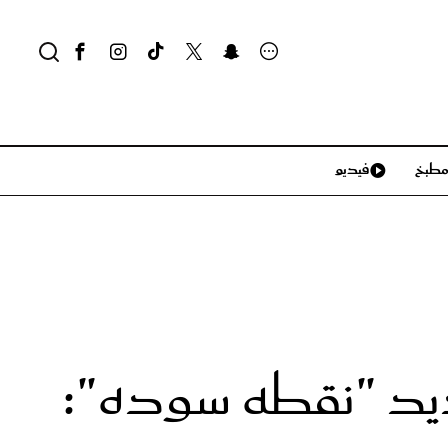
طبخ
فيديو
لايف ستايل
سياحة وسفر
منزل وديكور
تكنولوجيا
يد "نقطه سوده":