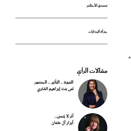
جرأة البدايات
د
مقالات الرأي
القوة .. التأثير .. الحضور
لمى بنت إبراهيم الشثري
أثر لا يُنسى..
أبرار آل عثمان