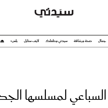
جمال
صحة ورشاقة
سيدتي وطفلك
لايف ستايل
بلس+
م
صحة ورشاقة
سيدتي وطفلك
بشرة
صحة
الحمل والولادة
ريحات
رشاقة و تغذية
مولودك
وعطور
أطفال ومراهقون
صحة الطفل
سباعي لمسلسها الجد
مجلة سيدتي
مناسبات X سيدتي
ديو
عن سيدتي
بخ سيدتي
فريق سيدتي