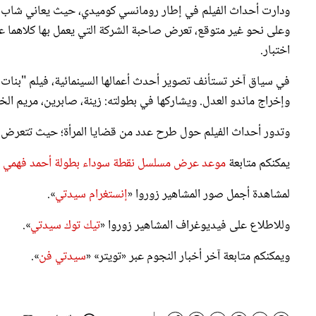
وعلى نحو غير متوقع، تعرض صاحبة الشركة التي يعمل بها كلاهما ع
اختبار.
في سياق آخر تستأنف تصوير أحدث أعمالها السينمائية، فيلم "بنات ا
وإخراج ماندو العدل. ويشاركها في بطولته: زينة، صابرين، مريم ال
وتدور أحداث الفيلم حول طرح عدد من قضايا المرأة؛ حيث تتعرض 
يمكنكم متابعة
موعد عرض مسلسل نقطة سوداء بطولة أحمد فهمي و
لمشاهدة أجمل صور المشاهير زوروا «
إنستغرام سيدتي
».
وللاطلاع على فيديوغراف المشاهير زوروا «
تيك توك سيدتي
».
ويمكنكم متابعة آخر أخبار النجوم عبر «تويتر» «
سيدتي فن
».
واتساب
Google News
تابعونا على :