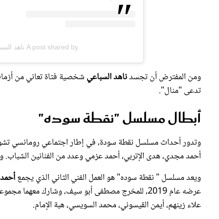
A post shared by ناهد السباعي nahed Elsebai (@nahedelsebai)
ومن المفترض أن تجسد
ناهد السباعي
شخصية فتاة تعاني من أزمات 
تدعى "منال".
أبطال مسلسل "نقطة سوده"
وتدور أحداث مسلسل نقطة سودة، في إطار اجتماعي رومانسي تشويق
أحمد مجدي، هدى الإتربي، أحمد عزمي وعدد من الفنانين الشباب. و
ويعد مسلسل " نقطة سوده" هو العمل الفني الثاني الذي يجمع
أحمد
عرضه عام 2019، للمخرج مصطفى أبو سيف، وشارك معهما 
علاء زينهم، أيمن القيسوني، محمد السويسي، هبة الإمام.
ودارت أحداث الفيلم في إطار رومانسي كوميدي، حيث يعاني شاب و