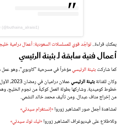
thaina_alraisi1)
يمكنكِ قراءة..
تواجُد قوي للمسلسلات السعودية: أعمال درامية خليج
أعمال فنية سابقة لـ بثينة الرئيسي
كما شاركت
بثينة الرئيسي
مؤخراً في مسرحية "كاوبوي"، وهو عمل م
وكان للفنانة
بثينة الرئيسي
خطوط كوميدية. وشاركها بطولة العمل كوكبةٌ من نجوم الخليج، وهم:
من إخراج مناف عبدال. ومن تأليف محمد خالد النشمي.
لمشاهدة أجمل صور المشاهير زوروا
«إنستغرام سيدتي»
وللاطلاع على فيديوغراف المشاهير زوروا
«تيك توك سيدتي»
ويمكنكم متابعة آخر أخبار النجوم عبر «تويتر»
«سيدتي فن»