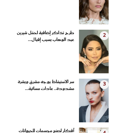
طرح تذاكر إضافية لحفل شيرين
2
عبد الوهاب بسبب إقبال...
سر الاستيقاظ بوجه مشرق وبشرة
3
مشدودة.. عادات مسائية...
أفكار لصنع مجسمات للحيوانات
4
من الملاعق الخشبية وأغطية...