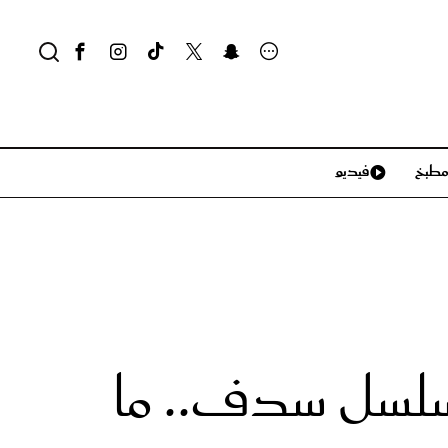
طبخ
فيديو
لايف ستايل
سياحة وسفر
منزل وديكور
تكنولوجيا
مسلسل سدف.. ما