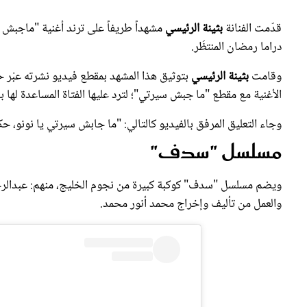
قدّمت الفنانة
بثينة الرئيسي
مشهداً طريفاً على ترند أغنية "ماجبش 
دراما رمضان المنتظَر.
وقامت
بثينة الرئيسي
بتوثيق هذا المشهد بمقطع فيديو نشرته عبْر 
الأغنية مع مقطع "ما جبش سيرتي"؛ لترد عليها الفتاة المساعدة لها ب
وجاء التعليق المرفق بالفيديو كالتالي: "ما جابش سيرتي يا نونو، حكمة شهر فبراير 2025 مع 
مسلسل "سدف"
ويضم مسلسل "سدف" كوكبة كبيرة من نجوم الخليج، منهم: عبدالرح
والعمل من تأليف وإخراج محمد أنور محمد.