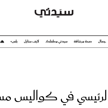
جمال
صحة ورشاقة
سيدتي وطفلك
لايف ستايل
بلس+
م
صحة ورشاقة
سيدتي وطفلك
بشرة
صحة
الحمل والولادة
ريحات
رشاقة و تغذية
مولودك
وعطور
أطفال ومراهقون
صحة الطفل
ة الرئيسي في كواليس 
مجلة سيدتي
مناسبات X سيدتي
ديو
عن سيدتي
بخ سيدتي
فريق سيدتي