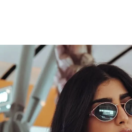
الات الرأي
تطبيقات سيدتي
ايل
دليل السفر
ارير
آخر الأخبار
وس سيدتي
مجلة سيد
غلاف رف