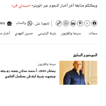
واتساب
Google News
تابعونا على :
سمات:
سينما وتلفزيون
بثينة الرئيسي
حسين المهدي
أخبار م
الموضوع السابق
سينما وتلفزيون
رمضان 2025.. أحمد مكي يفقد زوجته
ويتعهد بتربية ابنه في مسلسل الغاوي