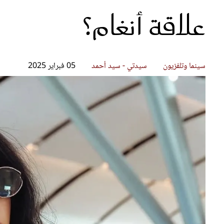
علاقة أنغام؟
قصص ملهمة
مق
شباب وبنات
ست
علاقات زوجية
تق
عر
سينما وتلفزيون
سيدتي - سيد أحمد
05 فبراير 2025