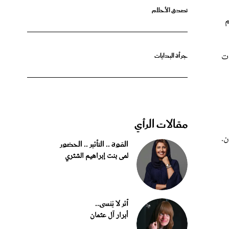
م
ات
جرأة البدايات
مقالات الرأي
ن.
القوة .. التأثير .. الحضور
لمى بنت إبراهيم الشثري
أثر لا يُنسى..
أبرار آل عثمان