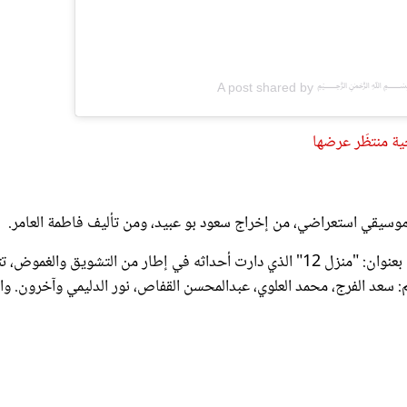
A post shared by ﷽ (@bu
ية منتظَر عرضها
وسيقي استعراضي، من إخراج سعود بو عبيد، ومن تأليف فاطمة العامر.
عملان دراميان في رمضان 2023، الأول بعنوان: "منزل 12" الذي دارت أحداثه في إطار من التشويق والغمو
 سعد الفرج، محمد العلوي، عبدالمحسن القفاص، نور الدليمي وآخرون. وا