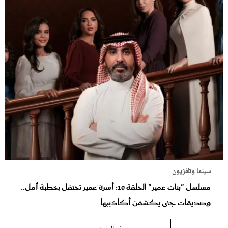
سينما وتلفزيون
مسلسل "بنات عمير" الحلقة 10: أسرة عمير تحتفل بخطبة أمل..
وصديقات جنى يكشفن أكاذيبها