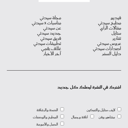
فيديو
مجلة سيدتي
مطبخ سيدتي
مناسبات X سيدتي
مقالات الرأي
عن سيدتي
ستايل
جديد سيدتي
تقارير
فريق سيدتي
عروس سيدتي
تطبيقات سيدتي
اصدارات سيدتي
غلاف رقمي
دليل السفر
آخر الأخبار
اشترك في النشرة ليصلك كل جديد
لايف ستايل والتمكين
الصحة والرشاقة
مشاهير وفن
أناقة وجمال
المطبخ والوصفات
الحمل والأمومة