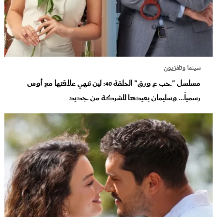
سينما وتلفزيون
مسلسل "حب ع ورق" الحلقة 40: لين تنهي علاقتها مع أوس
رسمياً... وسليمان يعيدها للشركة من جديد