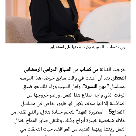
عروس سيدتي
مي كساب - الصورة من صفحتها على انستغرام
خرجت الفنانة
مي كساب
من
السباق الدرامي الرمضاني
المنتظر
، بعد أن أعلنت في وقت سابق خوضه هذا الموسم
بمسلسل "
نون النسو
ة"، ولعل السبب وراء ذلك هو ضيق
مجلة سيدتي
الوقت الذي واجه صنّاع هذا العمل، ورغم خروجها من
المنافسة إلا انها سوف يكون لها ظهور خاص في مسلسل
غلاف رفمي
"
المداح5
– أسطورة العهد" للنجم حمادة هلال، والذي تقدم من
خلاله شخصية خبيرة أبراج وفلك، وتلتقي صابر المداح خلال
العمل وينشأ بينهما العديد من المواقف، حيث التحقت مي