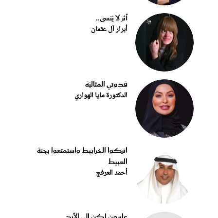
أثر لا يُنسى..
أبرار آل عثمان
قدوتي المثاليّة
الدكتورة مايا الهواري
اتركوا الخرابيط واستمتعوا بجنة
العبيط
أحمد العرفج
عابرون لكن إلى الأبد