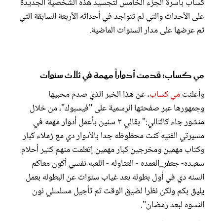
كساب بأسرة الجزء الخامس لتجسيد هذه الشخصية الجديدة
على الأحداث والتي لم تتواجد في أحداثه الأربعة السابقة التي
تم عرضها على مدار السنوات الماضية.
مي كساب: قدمت أدواراً مهمة في ثلاث سنوات
وأعلنت
مي كساب
، عن هذا الخبر الذي صدم محبيها
وجمهورها عبر صفحتها الرسمية على "فيسبوك"، من خلال
منشور جاء كالتالي:" بقالي ٣ سنين بأعمل أدوار مهمه في
مسيرتي الفنيه كنت محظوظه جدا بالأدوار دي مع زملاء كبار
وكتاب مهمين ومخرجين كبار مهمين إتعلمت منهم كتير أحلام
سعيده- جعفر_العمده - العتاوله - اللعبه نفسي أكون معاكم
السنه دي في أول بطوله بعد غياب سنوات عن البطوله بعمل
يليق بكم ولكن نظرا لضيق الوقت تم تأجيل مسلسلي نون
النسوه لبعد رمضان".