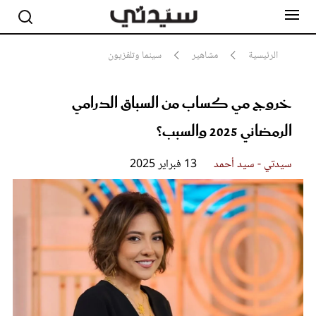
الرئيسية
مشاهير
سينما وتلفزيون
خروج مي كساب من السباق الدرامي
مشاهير
أناقة
الرمضاني 2025 والسبب؟
جمال
صحة ورشاقة
سيدتي وطفلك
سيدتي - سيد أحمد
13 فبراير 2025
لايف ستايل
بلس+
فيديو
مطبخ سيدتي
مقالات الرأي
ستايل
تقارير