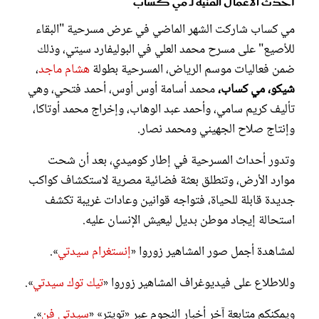
أحدث الأعمال الفنية لـ مي كساب
مي كساب شاركت الشهر الماضي في عرض مسرحية "البقاء
للأصيع" على مسرح محمد العلي في البوليفارد سيتي، وذلك
ضمن فعاليات موسم الرياض، المسرحية بطولة
هشام ماجد
،
شيكو، مي كساب،
محمد أسامة أوس أوس، أحمد فتحي، وهي
تأليف كريم سامي، وأحمد عبد الوهاب، وإخراج محمد أوتاكا،
وإنتاج صلاح الجهيني ومحمد نصار.
وتدور أحداث المسرحية في إطار كوميدي، بعد أن شحت
موارد الأرض، وتنطلق بعثة فضائية مصرية لاستكشاف كواكب
جديدة قابلة للحياة، فتواجه قوانين وعادات غريبة تكشف
استحالة إيجاد موطن بديل ليعيش الإنسان عليه.
لمشاهدة أجمل صور المشاهير زوروا «
إنستغرام سيدتي
».
وللاطلاع على فيديوغراف المشاهير زوروا «
تيك توك سيدتي
».
ويمكنكم متابعة آخر أخبار النجوم عبر «تويتر» «
سيدتي فن
».