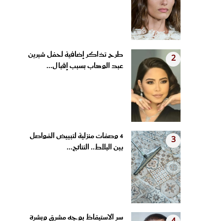
طرح تذاكر إضافية لحفل شيرين
2
عبد الوهاب بسبب إقبال...
4 وصفات منزلية لتبييض الفواصل
3
بين البلاط.. النتائج...
سر الاستيقاظ بوجه مشرق وبشرة
4
مشدودة.. عادات مسائية...