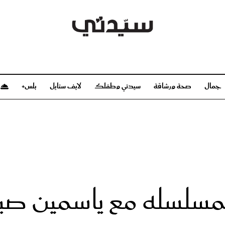
جمال
صحة ورشاقة
سيدتي وطفلك
لايف ستايل
بلس+
م
صحة ورشاقة
سيدتي وطفلك
بشرة
صحة
الحمل والولادة
ريحات
رشاقة و تغذية
مولودك
وعطور
أطفال ومراهقون
صحة الطفل
سلسله مع ياسمين صبر
مجلة سيدتي
مناسبات X سيدتي
ديو
عن سيدتي
بخ سيدتي
فريق سيدتي