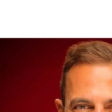
الات الرأي
تطبيقات سيدتي
ايل
دليل السفر
ارير
آخر الأخبار
وس سيدتي
مجلة سيد
غلاف رف