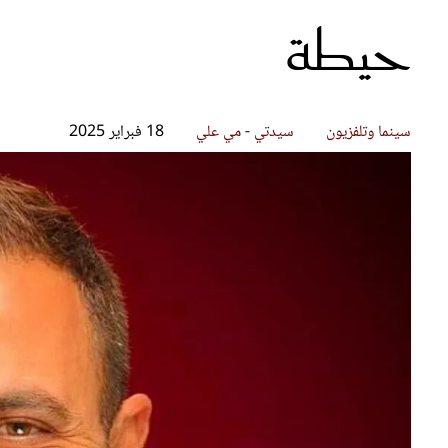
حيطة
قصص ملهمة
مق
شباب وبنات
ست
علاقات زوجية
تق
عر
سينما وتلفزيون
سيدتي - مي علي
18 فبراير 2025