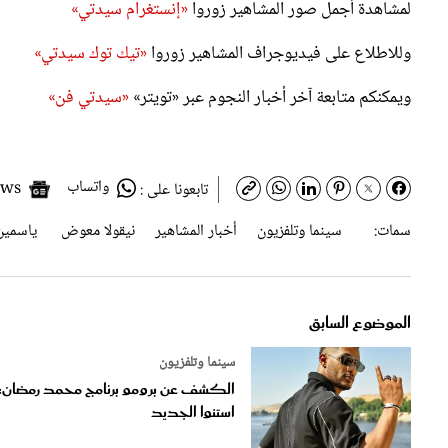
وللاطلاع على فيديوجراف المشاهير زوروا
«تيك توك سيدتي»
ويمكنكم متابعة آخر أخبار النجوم عبر «تويتر»
«سيدتي فن»
واتساب
Google News
تابعونا على :
سمات:
سينما وتلفزيون
أخبار المشاهير
نيقولا معوض
ياسمين
الموضوع السابق
سينما وتلفزيون
الكشف عن برومو برنامج محمد رمضان:
استنوا الجديد