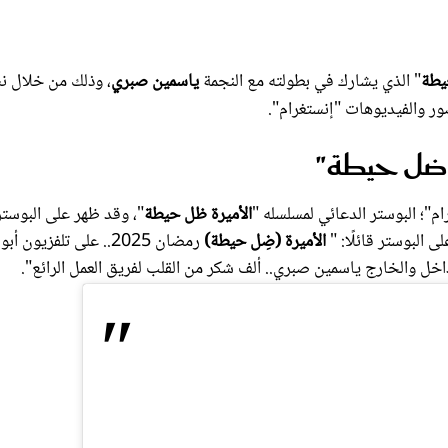
يطة
" الذي يشارك في بطولته مع النجمة
ياسمين صبري
، وذلك من خلال ن
ر والفيديوهات "إنستغرام".
ة ضل حيطة"
"؛ البوستر الدعائي لمسلسله "
الأميرة ظل حيطة
"، وقد ظهر على البوستر
 البوستر قائلًا: "
الأميرة (ضِل حيطة)
رمضان 2025.. على تلفزيون أبو
داخل والخارج ياسمين صبري.. ألف شكر من القلب لفريق العمل الرائع".