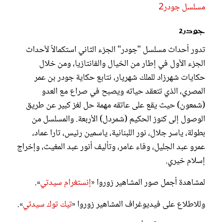
مسلسل جودر2
جودر2
تدور أحداث مسلسل "جودر" الجزء الثاني استكمالاً لأحداث
الجزء الأول في إطار من الخيال والفانتازيا، ومن خلال
حكايات شهرزاد للملك شهريار، نتابع حكاية جودر بن عمر
المصري، الذي تتعقد حياته ويصبح في صراع مع العدو
(شمعون) حيث يقع على عاتقه مهمة حل لغز كبير عن طريق
الوصول إلى كنوز الحكيم (شمردل) الأربعة. والمسلسل من
بطولة، ياسر جلال، نور اللبنانية، ياسمين رئيس، تارا عماد،
عمرو عبد الجليل، وفاء عامر، وتأليف أنور عبد المغيث، وإخراج
إسلام خيري.
لمشاهدة أجمل صور المشاهير زوروا «
إنستغرام سيدتي
».
وللاطلاع على فيديوغراف المشاهير زوروا «
تيك توك سيدتي
».