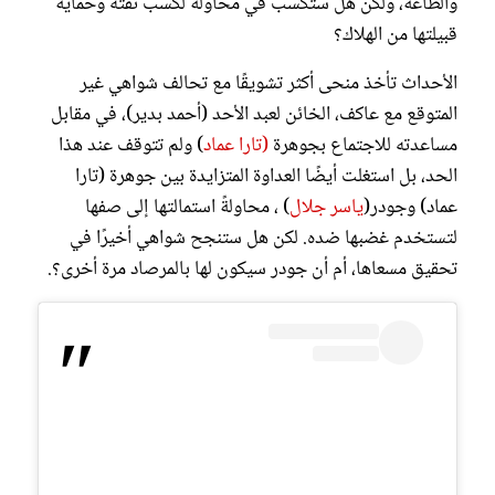
والطاعة، ولكن هل ستكسب في محاولة لكسب ثقته وحماية
قبيلتها من الهلاك؟
الأحداث تأخذ منحى أكثر تشويقًا مع تحالف شواهي غير
المتوقع مع عاكف، الخائن لعبد الأحد (أحمد بدير)، في مقابل
مساعدته للاجتماع بجوهرة
(تارا عماد
) ولم تتوقف عند هذا
الحد، بل استغلت أيضًا العداوة المتزايدة بين جوهرة (تارا
عماد) وجودر(
ياسر جلال
) ، محاولةً استمالتها إلى صفها
لتستخدم غضبها ضده. لكن هل ستنجح شواهي أخيرًا في
تحقيق مسعاها، أم أن جودر سيكون لها بالمرصاد مرة أخرى؟.