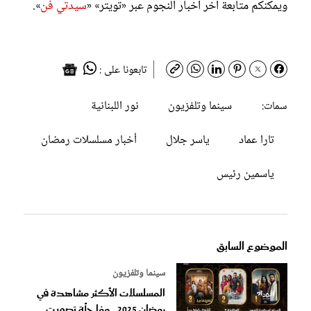
ويمكنكم متابعة آخر أخبار النجوم عبر «تويتر» «
سيدتي فن
».
تابعونا على :
سينما وتلفزيون
نور اللبنانية
سمات:
تارا عماد
ياسر جلال
أخبار مسلسلات رمضان
ياسمين رئيس
الموضوع السابق
سينما وتلفزيون
المسلسلات الأكثر مشاهدة في
رمضان 2025.. مفاجأة تصويت