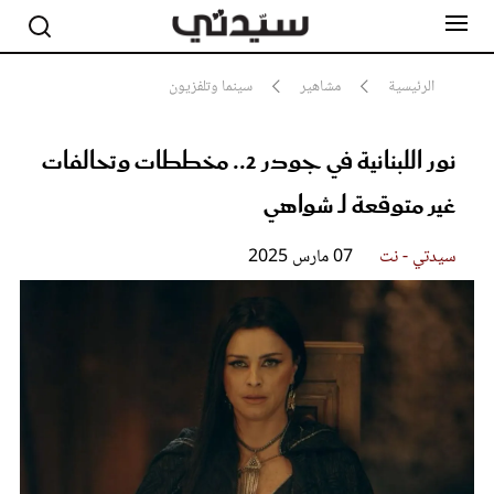
الرئيسية
مشاهير
سينما وتلفزيون
نور اللبنانية في جودر 2.. مخططات وتحالفات
مشاهير
أناقة
غير متوقعة لـ شواهي
جمال
صحة ورشاقة
سيدتي وطفلك
سيدتي - نت
07 مارس 2025
لايف ستايل
بلس+
فيديو
مطبخ سيدتي
مقالات الرأي
ستايل
تقارير