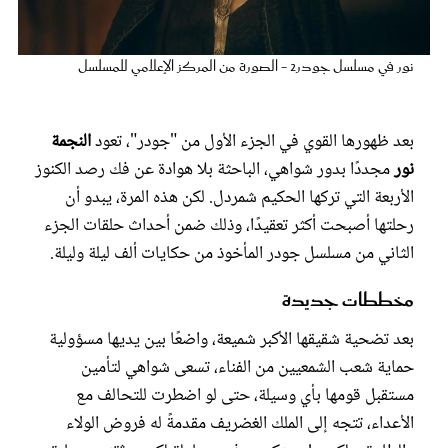
عروس سيدتي
نور في مسلسل جودر2 - الصورة من المركز الإعلامي للمسلسل
بعد ظهورها القوي في الجزء الأول من "جودر"، تعود
النجمة
نور
مجددًا بدور شواهي، الباحثة بلا هوادة عن فك رصد الكنوز
الأربعة التي تركها الحكيم شمردل. لكن هذه المرة، يبدو أن
رحلتها أصبحت أكثر تعقيدًا، وذلك ضمن أحداث حلقات الجزء
الثاني من مسلسل جودر المأخوذ من حكايات ألف ليلة وليلة.
مجلة سيدتي
مخططات جديدة
بعد تضحية شقيقها الأكبر شميعة، واضعًا بين يديها مسؤولية
غلاف رقمي
حماية شعب الشمعيين من الفناء، تسعى شواهي لتأمين
مستقبل قومها بأي وسيلة، حتى لو اضطرت للتحالف مع
الأعداء، تتجه إلى الملك الغضريف مقدمةً له فروض الولاء