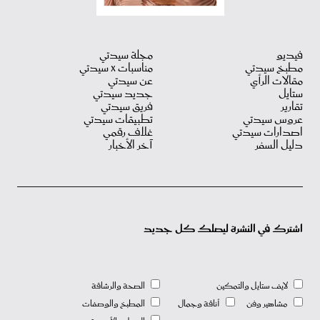
فيديو
مجلة سيدتي
مطبخ سيدتي
مناسبات X سيدتي
مقالات الرأي
عن سيدتي
ستايل
جديد سيدتي
تقارير
فريق سيدتي
عروس سيدتي
تطبيقات سيدتي
اصدارات سيدتي
غلاف رقمي
دليل السفر
آخر الأخبار
اشترك في النشرة ليصلك كل جديد
لايف ستايل والتمكين
الصحة والرشاقة
مشاهير وفن
أناقة وجمال
المطبخ والوصفات