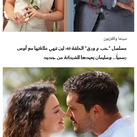
سينما وتلفزيون
مسلسل "حب ع ورق" الحلقة 40: لين تنهي علاقتها مع أوس
رسمياً... وسليمان يعيدها للشركة من جديد