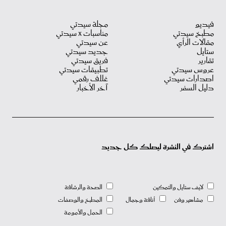
فيديو
مجلة سيدتي
مطبخ سيدتي
مناسبات X سيدتي
مقالات الرأي
عن سيدتي
ستايل
جديد سيدتي
تقارير
فريق سيدتي
عروس سيدتي
تطبيقات سيدتي
اصدارات سيدتي
غلاف رقمي
دليل السفر
آخر الأخبار
اشترك في النشرة ليصلك كل جديد
لايف ستايل والتمكين
الصحة والرشاقة
مشاهير وفن
أناقة وجمال
المطبخ والوصفات
الحمل والأمومة