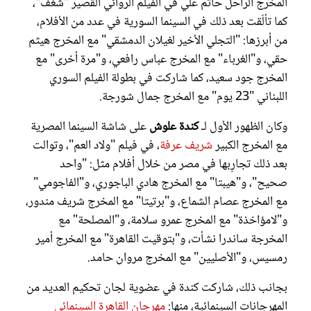
المخرج الراحل حاتم علي في الفيلم الروائي القصير "شغف"،
كما تألّقت بعد ذلك في السينما السورية في عدد من الأفلام،
من أبرزها: "التجلي الأخير لغيلان الدمشقي" مع المخرج هيثم
حقي، و"الغرباء" مع المخرج عباس رافعي، و"مرة أخرى" مع
المخرج جود سعيد، كما شاركت في بطولة الفيلم السوري
اللبناني "23 يوم" مع المخرج جمال شورجة.
وكان الظهور الأول لـ
كندة علوش
على شاشة السينما المصرية
مع المخرج الكبير
شريف عرفة
، في فيلم "ولاد العم"، وتوالت
بعد ذلك تجارِبها في مصر من خلال أفلام مثل: "واحد
صحيح"، و"هيبتا" مع المخرج هادي الباجوري، و"الفاجومي"
مع المخرج عصام الشماع، و"برتيتا" مع المخرج شريف مندور،
و"لامؤاخذة" مع المخرج عمرو سلامة، و"المصلحة" مع
المخرجة ساندرا نشأت، و"بتوقيت القاهرة" مع المخرج أمير
رمسيس، و"الأصليين" مع المخرج مروان حامد.
بجانب ذلك، شاركت كندة في عضوية لجان تحكيم العديد من
المهرجانات السينمائية، منها:
مهرجان القاهرة السينمائي