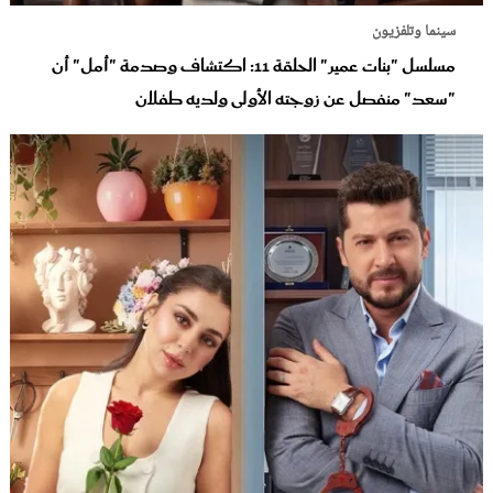
سينما وتلفزيون
مسلسل "بنات عمير" الحلقة 11: اكتشاف وصدمة "أمل" أن
"سعد" منفصل عن زوجته الأولى ولديه طفلان