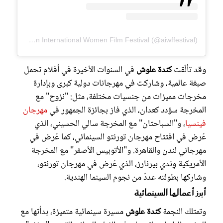
A post shared by Aswan International Women Film Festival (@aiwffestival)
وقد تألّقت
كندة علوش
في السنوات الأخيرة في أفلام تحمل
صبغة عالمية، وشاركت في مهرجانات دولية كبرى وبإدارة
مخرجات مميزات من جنسيات مختلفة، مثل: "نزوح" مع
المخرجة سؤدد كعدان، الذي فاز بجائزة الجمهور في
مهرجان
فينسيا
، و"السباحتان" مع المخرجة سالي الحسيني، الذي
عُرض في افتتاح مهرجان تورنتو السينمائي، كما عُرض في
مهرجاني لندن والقاهرة. و"الأتوبيس الأصفر" مع المخرجة
الأمريكية وِندي بيرنارز، الذي عُرض في مهرجان تورنتو،
وشاركها بطولته عددٌ من نجوم السينما الهندية.
أبرز أعمالها السينمائية
وتمتلك النجمة
كندة علوش
مسيرة سينمائية متميزة، بدأتها مع