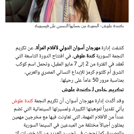
عروس سيدتي
كندة علوش- الصورة من حسابها الرسمي على فيسبوك
كشفت إدارة
مهرجان أسوان الدولي لأفلام المرأة
، عن تكريم
النجمة السورية
كندة علوش
، في افتتاح الدورة التاسعة التي
تُعقد في الفترة من 2 إلى 7 مايو المقبل، وتحمل اسم كوكب
الشرق أم كلثوم كرمز للإبداع النسائي المصري والعربي،
بمناسبة مرور 50 عاماً على رحيلها.
مجلة سيدتي
تكريم خاص لـ كندة علوش
وقد أكّدت إدارة مهرجان أسوان، أن تكريم النجمة
كندة علوش
غلاف رفمي
يأتي تقديراً لموهبتها الكبيرة، ولمسيرتها السينمائية التي تضم
عدداً من الأفلام المهمة، التي تعاونت فيها مع مخرجين مهمين
يمثلون أجيالاً مختلفة من المبدعين في السينما السورية
والمصرية، كما نجحت في تجسيد العديد من الشخصيات التي