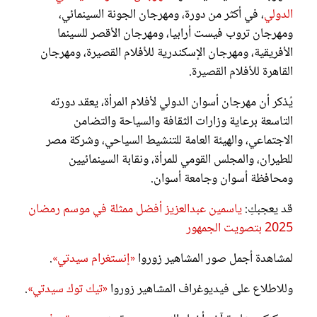
الدولي
، في أكثر من دورة، ومهرجان الجونة السينمائي،
ومهرجان تروب فيست أرابيا، ومهرجان الأقصر للسينما
الأفريقية، ومهرجان الإسكندرية للأفلام القصيرة، ومهرجان
القاهرة للأفلام القصيرة.
يُذكر أن مهرجان أسوان الدولي لأفلام المرأة، يعقد دورته
التاسعة برعاية وزارات الثقافة والسياحة والتضامن
الاجتماعي، والهيئة العامة للتنشيط السياحي، وشركة مصر
للطيران، والمجلس القومي للمرأة، ونقابة السينمائيين
ومحافظة أسوان وجامعة أسوان.
قد يعجبكِ:
ياسمين عبدالعزيز أفضل ممثلة في موسم رمضان
2025 بتصويت الجمهور
لمشاهدة أجمل صور المشاهير زوروا
«إنستغرام سيدتي»
.
وللاطلاع على فيديوغراف المشاهير زوروا
«تيك توك سيدتي»
.