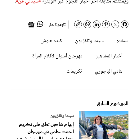
ويمكنكم متابعة آخر أخبار النجوم عبر «تويتر»
«سيدتي فن»
.
تابعونا على :
سينما وتلفزيون
كنده علوش
سمات:
أخبار المشاهير
مهرجان أسوان لأفلام المرأة
هادي الباجوري
تكريمات
الموضوع السابق
سينما وتلفزيون
إلهام شاهين تعلق على تكريم
أحمد حلمي في مهرجان
هوليوود للسينما العربية: شرفت